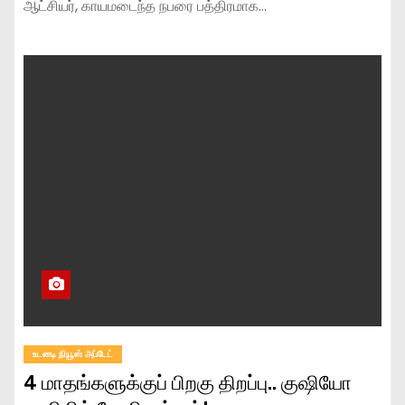
ஆட்சியர், காயமடைந்த நபரை பத்திரமாக…
உடனடி நியூஸ் அப்டேட்
4 மாதங்களுக்குப் பிறகு திறப்பு.. குஷியோ