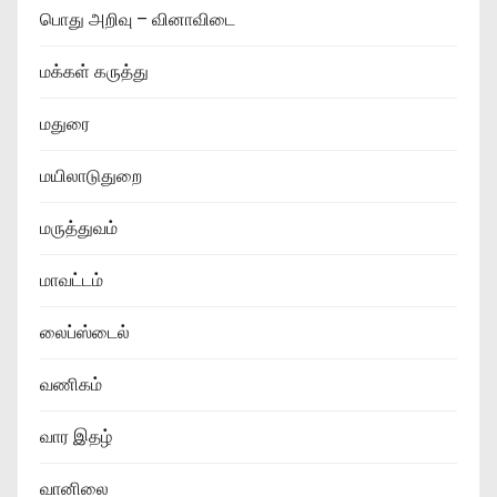
பொது அறிவு – வினாவிடை
மக்கள் கருத்து
மதுரை
மயிலாடுதுறை
மருத்துவம்
மாவட்டம்
லைப்ஸ்டைல்
வணிகம்
வார இதழ்
வானிலை