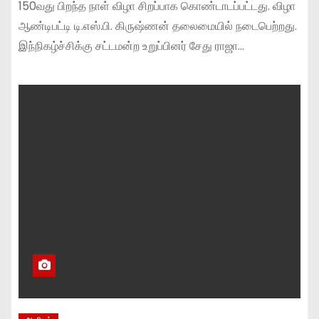
150வது பிறந்த நாள் விழா சிறப்பாக கொண்டாடப்பட்டது. விழா
ஆண்டிபட்டி டி.எஸ்.பி. கிருஷ்ணன் தலைமையில் நடைபெற்றது.
இந்நிகழ்ச்சிக்கு சட்டமன்ற உறுப்பினர் சேது ராஜா…