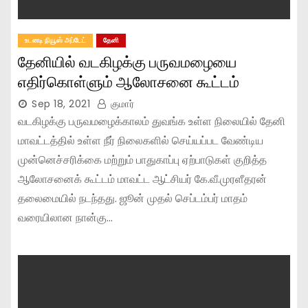
உடனடி நியூஸ் அப்டேட்
தேனி
தேனியில் வடகிழக்கு பருவமழையை
எதிர்கொள்ளும் ஆலோசனை கூட்டம்
Sep 18, 2021
குமார்
வடகிழக்கு பருவமழைக்காலம் துவங்க உள்ள நிலையில் தேனி
மாவட்டத்தில் உள்ள நீர் நிலைகளில் செய்யப்பட வேண்டிய
முன்னெச்சரிக்கை மற்றும் பாதுகாப்பு ஏற்பாடுகள் குறித்த
ஆலோசனைக் கூட்டம் மாவட்ட ஆட்சியர் கே.வீ.முரளீதரன்
தலைமையில் நடந்தது. ஜூன் முதல் செப்டம்பர் மாதம்
வரையிலான நான்கு…