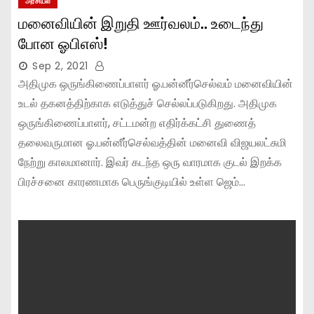
அரசியல்
மனைவியின் இறுதி ஊர்வலம்.. உடைந்து
போன ஓபிஎஸ்!
Sep 2, 2021
அதிமுக ஒருங்கிணைப்பாளர் ஓ.பன்னீர்செல்வம் மனைவியின்
உடல் தகனத்திற்காக எடுத்துச் செல்லப்படுகிறது. அதிமுக
ஒருங்கிணைப்பாளர், சட்டமன்ற எதிர்க்கட்சி துணைத்
தலைவருமான ஓ.பன்னீர்செல்வத்தின் மனைவி விஜயலட்சுமி
நேற்று காலமானார். இவர் கடந்த ஒரு வாரமாக குடல் இறக்க
பிரச்சனை காரணமாக பெருங்குடியில் உள்ள ஜெம்…