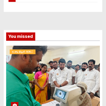
You missed
உடனடி நியூஸ் அப்டேட்