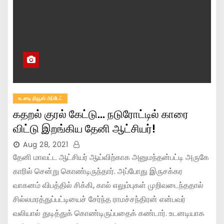
உடனடி நியூஸ் அப்டேட்
கதறல் குரல் கேட்டு… நடுரோட்டில் காரை
விட்டு இறங்கிய தேனி ஆட்சியர்!
Aug 28, 2021
தேனி மாவட்ட ஆட்சியர் ஆய்விற்காக அனுமந்தன்பட்டி அருகே
காரில் சென்று கொண்டிருந்தார். அப்போது இருசக்கர
வாகனம் விபத்தில் சிக்கி, கால் எலும்புகள் முறிவடைந்ததால்
சில்லமரத்துப்பட்டியைச் சேர்ந்த ராமச்சந்திரன் என்பவர்
வலியால் துடித்துக் கொண்டிருப்பதைக் கண்டார். உடனடியாக