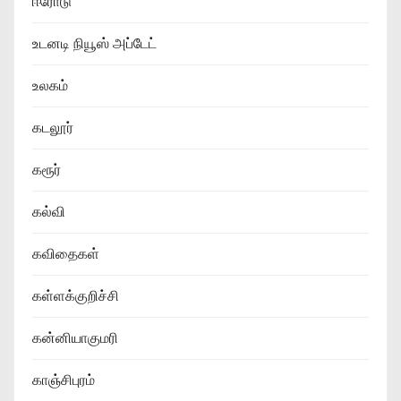
ஈரோடு
உடனடி நியூஸ் அப்டேட்
உலகம்
கடலூர்
கரூர்
கல்வி
கவிதைகள்
கள்ளக்குறிச்சி
கன்னியாகுமரி
காஞ்சிபுரம்