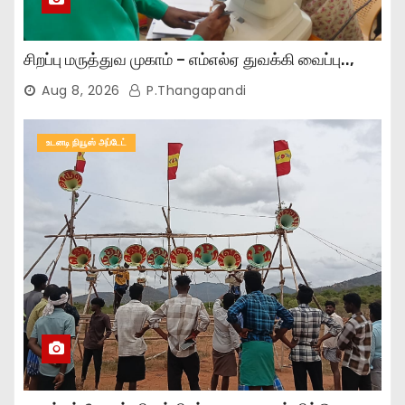
சிறப்பு மருத்துவ முகாம் – எம்எல்ஏ துவக்கி வைப்பு..,
Aug 8, 2026
P.Thangapandi
உடனடி நியூஸ் அப்டேட்