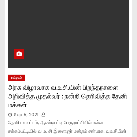
தமிழகம்
அரசு விழாவாக வ.உ.சி.யின் பிறந்தநாளை
அறிவித்த முதல்வர் : நன்றி தெரிவித்த தேனி
மக்கள்
Sep 5, 2021
தேனி மாவட்டம், ஆண்டிபட்டி பேரூராட்சியில் உள்ள
சக்கம்பட்டியில் வ .உ. சி இளைஞர் மன்றம் சார்பாக, வ.உ.சியின்