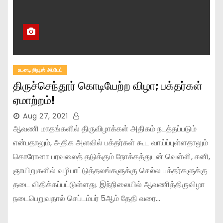
உடனடி நியூஸ் அப்டேட்
திருச்செந்தூர் கொடியேற்ற விழா; பக்தர்கள்
ஏமாற்றம்!
Aug 27, 2021
ஆவணி மாதங்களில் திருவிழாக்கள் அதிகம் நடத்தப்படும்
என்பதாலும், அதிக அளவில் பக்தர்கள் கூட வாய்ப்புள்ளதாலும்
கொரோனா பரவலைத் தடுக்கும் நோக்கத்துடன் வெள்ளி, சனி,
ஞாயிறுகளில் வழிபாட்டுத்தலங்களுக்கு செல்ல பக்தர்களுக்கு
தடை விதிக்கப்பட்டுள்ளது. இந்நிலையில் ஆவணித்திருவிழா
நடைபெறுவதால் செப்டம்பர் 5ஆம் தேதி வரை…