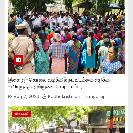
இளைஞர் கொலை வழக்கில் நடவடிக்கை எடுக்க
வலியுறுத்தி முற்றுகை போராட்டம்..,
Aug 7, 2026
Radhakrishnan Thangaraj
விருதுநகர்