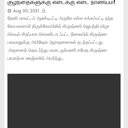
குழந்தைகளுக்கு எடைக்கு எடை நாணயம்!
Aug 30, 2021
தேனி மாவட்டம் ஆண்டிபட்டி அருகே உள்ள சக்கம்பட்டி நந்த
கோபாலசாமி திருக்கோயிலில் கிருஷ்ணர் ஜெயந்தி விழா
மிகவும் சிறப்பாக கொண்டாடப்பட்ட நிலையில் கிருஷ்ண
பகவானுக்கு அபிஷேக ஆராதனைகள் நடத்தப்பட்டது
.அதனைத் தொடர்ந்து பாமா, ருக்மணி சமேத கிருஷ்ண
பரமாத்மா ஊஞ்சலில் அமர்ந்து…