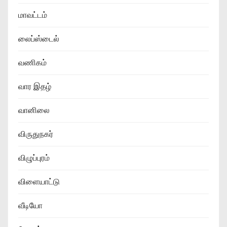
மாவட்டம்
லைப்ஸ்டைல்
வணிகம்
வார இதழ்
வானிலை
விருதுநகர்
விழுப்புரம்
விளையாட்டு
வீடியோ