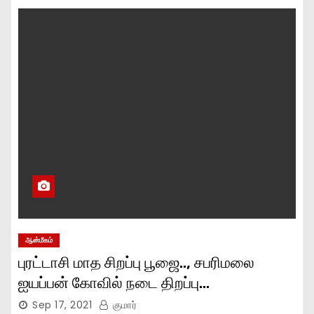
ஆன்மீகம்
புரட்டாசி மாத சிறப்பு பூஜை.., சபரிமலை
ஐயப்பன் கோவில் நடை திறப்பு…
Sep 17, 2021
குமார்