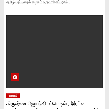
தமிழ் பரப்புரைக் கழகம் உருவாக்கப்படும்…
தமிழகம்
கிருஷ்ண ஜெயந்தி ஸ்பெஷல் ; இரட்டை