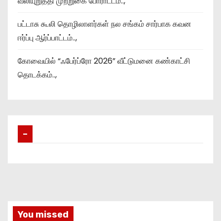
வலியுறுத்தி முற்றுகை போராட்டம்..,
பட்டாசு கூலி தொழிலாளர்கள் நல சங்கம் சார்பாக கவன
ஈர்ப்பு ஆர்ப்பாட்டம்..,
கோவையில் “ஃபேர்ப்ரோ 2026” வீட்டுமனை கண்காட்சி
தொடக்கம்..,
–
You missed