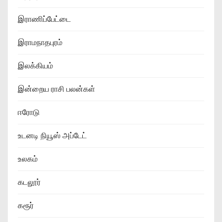
இராணிப்பேட்டை
இராமநாதபுரம்
இலக்கியம்
இன்றைய ராசி பலன்கள்
ஈரோடு
உடனடி நியூஸ் அப்டேட்
உலகம்
கடலூர்
கரூர்