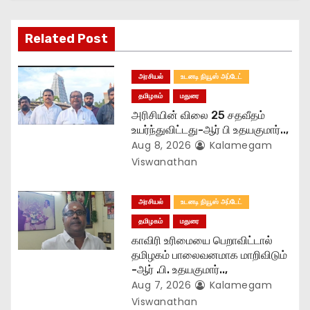
a
t
Related Post
i
அரசியல்
உடனடி நியூஸ் அப்டேட்
o
தமிழகம்
மதுரை
அரிசியின் விலை 25 சதவீதம்
n
உயர்ந்துவிட்டது-ஆர் பி உதயகுமார்..,
Aug 8, 2026
Kalamegam
Viswanathan
அரசியல்
உடனடி நியூஸ் அப்டேட்
தமிழகம்
மதுரை
காவிரி உரிமையை பெறாவிட்டால்
தமிழகம் பாலைவனமாக மாறிவிடும்
-ஆர் .பி. உதயகுமார்..,
Aug 7, 2026
Kalamegam
Viswanathan