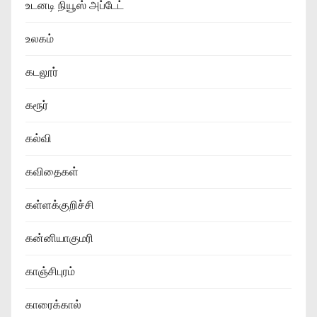
உடனடி நியூஸ் அப்டேட்
உலகம்
கடலூர்
கரூர்
கல்வி
கவிதைகள்
கள்ளக்குறிச்சி
கன்னியாகுமரி
காஞ்சிபுரம்
காரைக்கால்