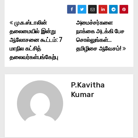
மு.க.ஸ்டாலின்
அமைச்சர்களை
P
தலைமையில் இன்று
நாக்கை அடக்கி பேச
o
ஆலோசனை கூட்டம்: 7
சொல்லுங்கள்…
மாநில கட்சித்
தமிழிசை ஆவேசம்!
s
தலைவர்கள்பங்கேற்பு
t
n
P.Kavitha
a
Kumar
v
i
g