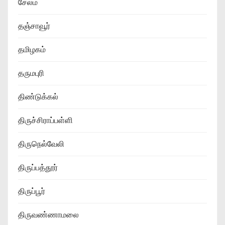
சேலம்
தஞ்சாவூர்
தமிழகம்
தருமபுரி
திண்டுக்கல்
திருச்சிராப்பள்ளி
திருநெல்வேலி
திருப்பத்தூர்
திருப்பூர்
திருவண்ணாமலை