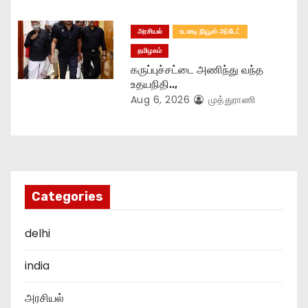
அரசியல்
உடனடி நியூஸ் அப்டேட்
தமிழகம்
கருப்புச்சட்டை அணிந்து வந்த
உதயநிதி..,
Aug 6, 2026
முத்துராணி
Categories
delhi
india
அரசியல்