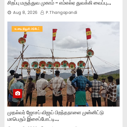
சிறப்பு மருத்துவ முகாம் – எம்எல்ஏ துவக்கி வைப்பு..,
Aug 8, 2026
P.Thangapandi
உடனடி நியூஸ் அப்டேட்
முதல்வர் ஜோசப் விஜய் பிறந்தநாளை முன்னிட்டு
மாபெரும் இசைப்போட்டி..,