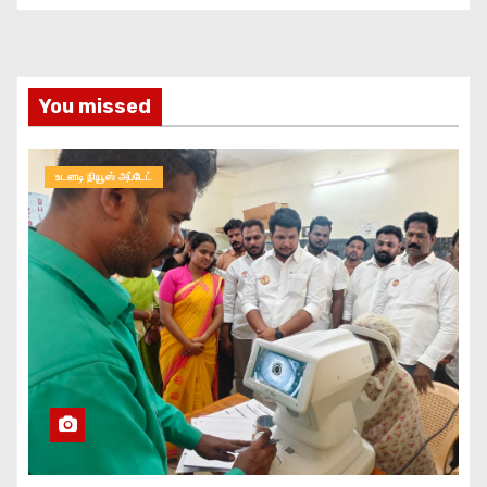
You missed
உடனடி நியூஸ் அப்டேட்