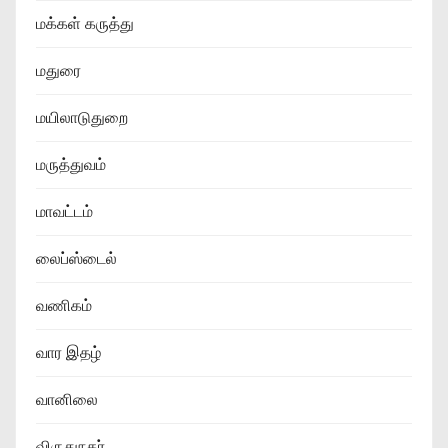
மக்கள் கருத்து
மதுரை
மயிலாடுதுறை
மருத்துவம்
மாவட்டம்
லைப்ஸ்டைல்
வணிகம்
வார இதழ்
வானிலை
விருதுநகர்