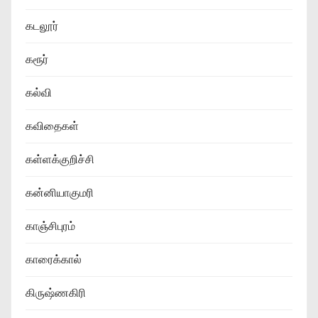
கடலூர்
கரூர்
கல்வி
கவிதைகள்
கள்ளக்குறிச்சி
கன்னியாகுமரி
காஞ்சிபுரம்
காரைக்கால்
கிருஷ்ணகிரி