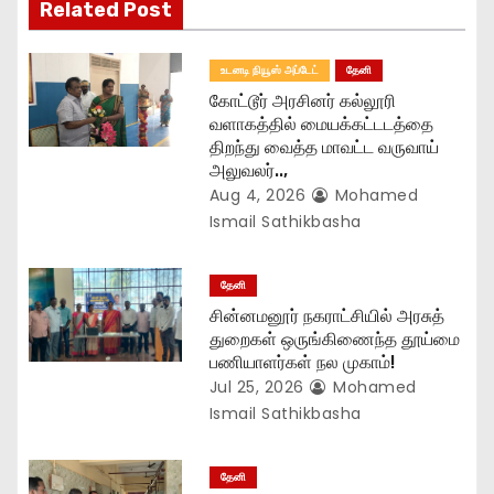
Related Post
t
உடனடி நியூஸ் அப்டேட்
தேனி
i
கோட்டூர் அரசினர் கல்லூரி
o
வளாகத்தில் மையக்கட்டடத்தை
திறந்து வைத்த மாவட்ட வருவாய்
n
அலுவலர்..,
Aug 4, 2026
Mohamed
Ismail Sathikbasha
தேனி
சின்னமனூர் நகராட்சியில் அரசுத்
துறைகள் ஒருங்கிணைந்த தூய்மை
பணியாளர்கள் நல முகாம்!
Jul 25, 2026
Mohamed
Ismail Sathikbasha
தேனி