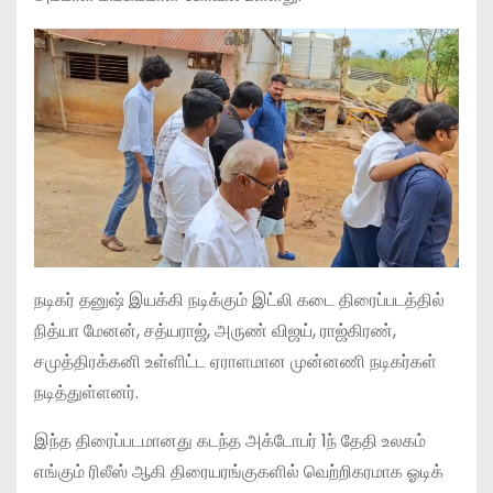
நடிகர் தனுஷ் இயக்கி நடிக்கும் இட்லி கடை திரைப்படத்தில்
நித்யா மேனன், சத்யராஜ், அருண் விஜய், ராஜ்கிரண்,
சமுத்திரக்கனி உள்ளிட்ட ஏராளமான முன்னணி நடிகர்கள்
நடித்துள்ளனர்.
இந்த திரைப்படமானது கடந்த அக்டோபர் 1ந் தேதி உலகம்
எங்கும் ரிலீஸ் ஆகி திரையரங்குகளில் வெற்றிகரமாக ஓடிக்