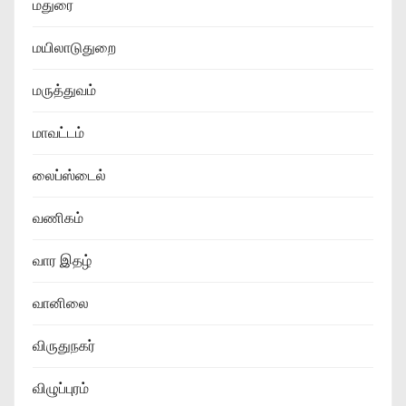
மதுரை
மயிலாடுதுறை
மருத்துவம்
மாவட்டம்
லைப்ஸ்டைல்
வணிகம்
வார இதழ்
வானிலை
விருதுநகர்
விழுப்புரம்