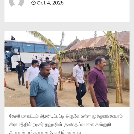
Oct 4, 2025
தேனி மாவட்டம் ஆண்டிப்பட்டி அருகே உள்ள முத்துரங்காபுரம்
கிராமத்தில் நடிகர் தனுஷின் குலதெய்வமான கஸ்தூரி
அம்மாள் மங்கம்மாள் கோவில் உள்ளது.