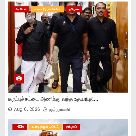
அரசியல்
உடனடி நியூஸ் அப்டேட்
தமிழகம்
கருப்புச்சட்டை அணிந்து வந்த உதயநிதி..,
Aug 6, 2026
முத்துராணி
INDIA
உடனடி நியூஸ் அப்டேட்
தமிழகம்