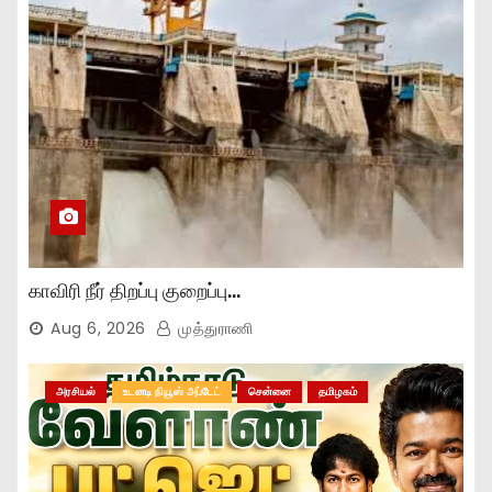
காவிரி நீர் திறப்பு குறைப்பு…
Aug 6, 2026
முத்துராணி
அரசியல்
உடனடி நியூஸ் அப்டேட்
சென்னை
தமிழகம்