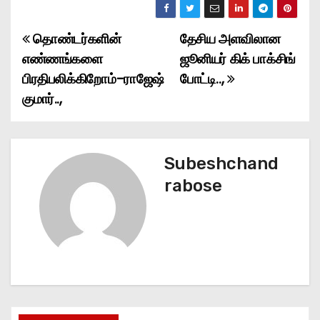
தொண்டர்களின்
தேசிய அளவிலான
P
எண்ணங்களை
ஜூனியர் கிக் பாக்சிங்
o
பிரதிபலிக்கிறோம்-ராஜேஷ்
போட்டி..,
குமார்..,
s
t
n
Subeshchand
rabose
a
v
i
g
a