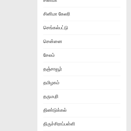
சினிமா
சினிமா கேலரி
செங்கல்பட்டு
சென்னை
சேலம்
தஞ்சாவூர்
தமிழகம்
தருமபுரி
திண்டுக்கல்
திருச்சிராப்பள்ளி