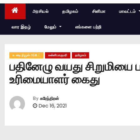
அரசியல்
தமிழகம்
சினிமா
மாவட்டம்
வார இதழ்
மேலும்
எங்களை பற்றி
உடனடி நியூஸ் அப்டேட்
கன்னியாகுமரி
தமிழகம்
பதினேழு வயது சிறுமியை 
உரிமையாளர் கைது
By
சுரேந்திரன்
Dec 16, 2021