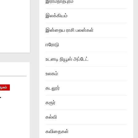
இராமநாதபுரம்
இலக்கியம்
இன்றைய ராசி பலன்கள்
ஈரோடு
உடனடி நியூஸ் அப்டேட்
உலகம்
கடலூர்
ிழகம்
…
கரூர்
கல்வி
கவிதைகள்