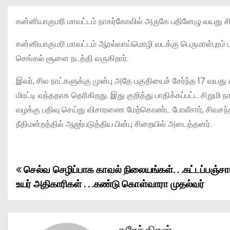
கன்னியாகுமரி மாவட்டம் நாகர்கோவில் அருகே பதினேழு வயது ச
கன்னியாகுமரி மாவட்டம் ஆரல்வாய்மொழி வடக்கு பெருமாள்புரம் பக
செங்கல் சூளை நடத்தி வருகிறார்.
இவர், சில நாட்களுக்கு முன்பு அதே பகுதியைச் சேர்ந்த 17 வய
மிரட்டி வந்ததாக தெரிகிறது. இது குறித்து பாதிக்கப்பட்ட சிறும
வழக்கு பதிவு செய்து விசாரணை மேற்கொண்ட போலீசார், சிவசந்தி
நீதிமன்றத்தில் ஆஜர்படுத்திய பின்பு சிறையில் அடைத்தனர்.
செல்வ செழிப்பாக காவல் நிலையங்கள். . .கட்டப்பஞ்சா
P
உயர் அதிகாரிகள் . . .கண்டு கொள்வாரா முதல்வர்
o
s