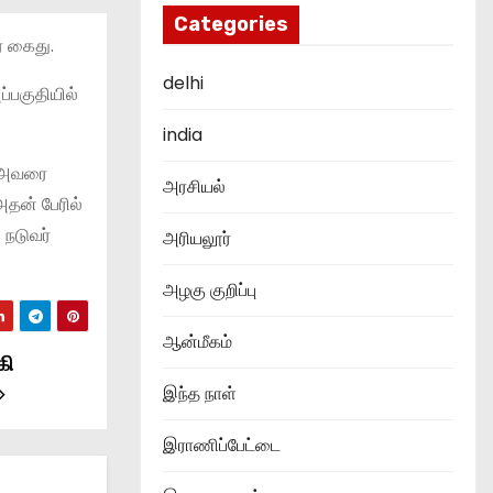
Categories
் கைது.
delhi
்பகுதியில்
india
ு அவரை
அரசியல்
அதன் பேரில்
 நடுவர்
அரியலூர்
அழகு குறிப்பு
ஆன்மீகம்
கி
இந்த நாள்
இராணிப்பேட்டை