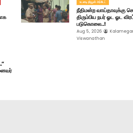
உடனடி நியூஸ் அப்டேட்
நீதிமன்ற வாய்தாவுக்கு செ
காக
திரும்பிய நபர் ஓட ஓட விரட
படுகொலை..!
Aug 5, 2026
Kalameg
Viswanathan
…”
னைவர்