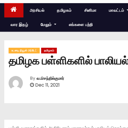
அரசியல்
தமிழகம்
சினிமா
மாவட்டம்
வார இதழ்
மேலும்
எங்களை பற்றி
உடனடி நியூஸ் அப்டேட்
தமிழகம்
தமிழக பள்ளிகளில் பாலியல் ப
By
வ.செந்தில்குமார்
Dec 11, 2021