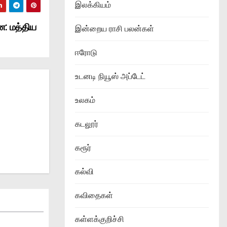
இலக்கியம்
ன: மத்திய
இன்றைய ராசி பலன்கள்
ஈரோடு
உடனடி நியூஸ் அப்டேட்
உலகம்
கடலூர்
கரூர்
கல்வி
கவிதைகள்
கள்ளக்குறிச்சி