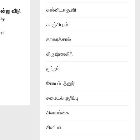
கன்னியாகுமரி
ன்று வீடு
்டி
காஞ்சிபுரம்
am
காரைக்கால்
கிருஷ்ணகிரி
குற்றம்
கோயம்புத்தூர்
சமையல் குறிப்பு
சிவகங்கை
சினிமா