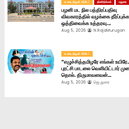
உடனடி நியூஸ் அப்டேட்
திண்டுக்கல்
மதுரை
t
பழனி மட நில பத்திரப்பதிவு
விவகாரத்தில் வழக்கை தீர்ப்புக்
i
ஒத்திவைக்க உத்தரவு..,
Aug 5, 2026
N.RajaMurugan
o
n
உடனடி நியூஸ் அப்டேட்
“எழுச்சித்தமிழரே எங்கள் உயிரே
புரட்சி பாடலை வெளியிட்டார் மு
தொல். திருமாவளவன்…
Aug 5, 2026
ஜெ.துரை