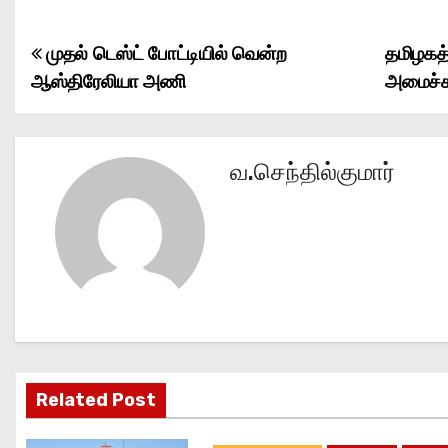
முதல் டெஸ்ட் போட்டியில் வென்ற
தமிழகத்
P
ஆஸ்திரேலியா அணி
அமைச்
o
s
வ.செந்தில்குமார்
t
n
a
v
i
g
Related Post
a