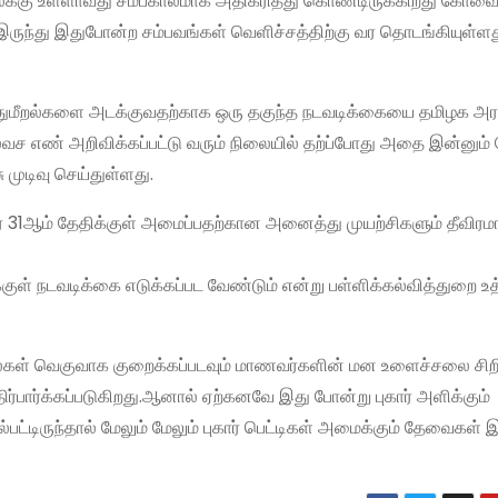
ைக்கு உள்ளாவது சமீபகாலமாக அதிகரித்து கொண்டிருக்கிறது கோவ
ருந்து இதுபோன்ற சம்பவங்கள் வெளிச்சத்திற்கு வர தொடங்கியுள்ளத
த்துமீறல்களை அடக்குவதற்காக ஒரு தகுந்த நடவடிக்கையை தமிழக அர
 எண் அறிவிக்கப்பட்டு வரும் நிலையில் தற்ப்போது அதை இன்னும் மே
முடிவு செய்துள்ளது.
பர் 31ஆம் தேதிக்குள் அமைப்பதற்கான அனைத்து முயற்சிகளும் தீவிர
ுக்குள் நடவடிக்கை எடுக்கப்பட வேண்டும் என்று பள்ளிக்கல்வித்துறை உத
லைகள் வெகுவாக குறைக்கப்படவும் மாணவர்களின் மன உளைச்சலை சி
திர்பார்க்கப்படுகிறது.ஆனால் ஏற்கனவே இது போன்று புகார் அளிக்கும்
ட்டிருந்தால் மேலும் மேலும் புகார் பெட்டிகள் அமைக்கும் தேவைகள் 