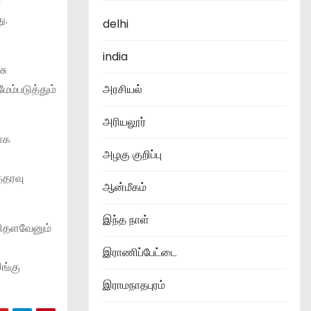
ை
ு.
delhi
india
சு
ம்படுத்தும்
அரசியல்
அரியலூர்
மாக
அழகு குறிப்பு
்தரவு
ஆன்மீகம்
இந்த நாள்
றிதளவேனும்
இராணிப்பேட்டை
இங்கு
இராமநாதபுரம்