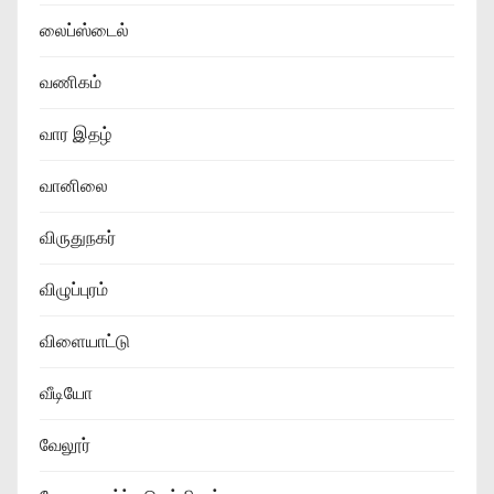
லைப்ஸ்டைல்
வணிகம்
வார இதழ்
வானிலை
விருதுநகர்
விழுப்புரம்
விளையாட்டு
வீடியோ
வேலூர்