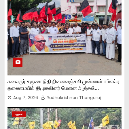
கலைஞர் கருணாநிதி நினைவஞ்சலி முன்னாள் எம்எல்ஏ
தலைமையில் திமுகவினர் மௌன அஞ்சலி..,
Aug 7, 2026
Radhakrishnan Thangaraj
மதுரை