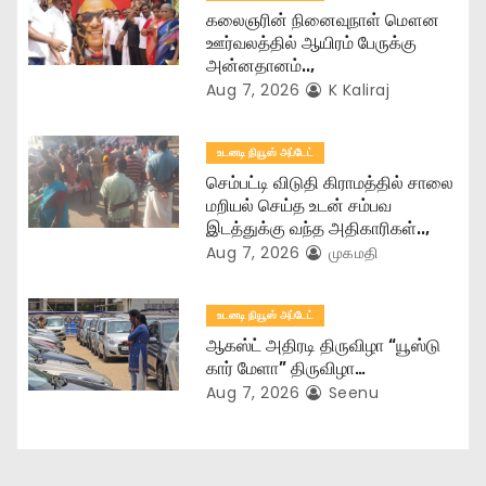
கலைஞரின் நினைவுநாள் மௌன
i
ஊர்வலத்தில் ஆயிரம் பேருக்கு
அன்னதானம்..,
o
Aug 7, 2026
K Kaliraj
n
உடனடி நியூஸ் அப்டேட்
செம்பட்டி விடுதி கிராமத்தில் சாலை
மறியல் செய்த உடன் சம்பவ
இடத்துக்கு வந்த அதிகாரிகள்..,
Aug 7, 2026
முகமதி
உடனடி நியூஸ் அப்டேட்
ஆகஸ்ட் அதிரடி திருவிழா “யூஸ்டு
கார் மேளா” திருவிழா…
Aug 7, 2026
Seenu