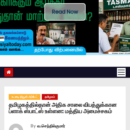
Read Now
உடனடி நியூஸ் அப்டேட்
தமிழகம்
தமிழகத்தில்தான் அதிக சாலை விபத்துக்கான
ப்ளாக் ஸ்பாட்ஸ் உள்ளன: மத்திய அமைச்சகம்
By
வ.செந்தில்குமார்