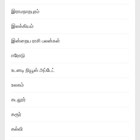
இராமநாதபுரம்
இலக்கியம்
இன்றைய ராசி பலன்கள்
ஈரோடு
உடனடி நியூஸ் அப்டேட்
உலகம்
கடலூர்
கரூர்
கல்வி