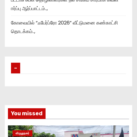
ஈர்ப்பு ஆர்ப்பாட்டம்..,
கோவையில் “ஃபேர்ப்ரோ 2026” வீட்டுமனை கண்காட்சி
தொடக்கம்..,
–
You missed
விருதுநகர்