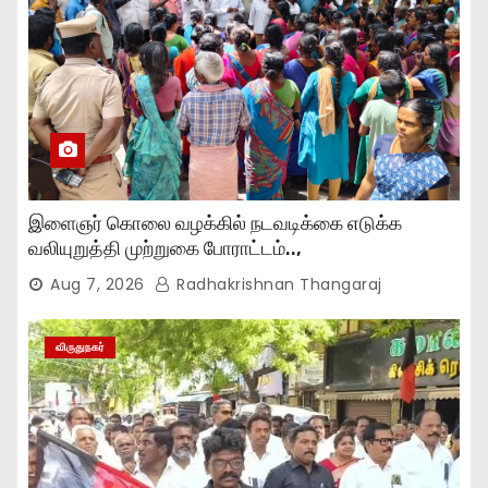
இளைஞர் கொலை வழக்கில் நடவடிக்கை எடுக்க
வலியுறுத்தி முற்றுகை போராட்டம்..,
Aug 7, 2026
Radhakrishnan Thangaraj
விருதுநகர்