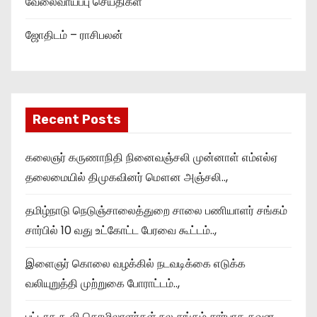
வேலைவாய்ப்பு செய்திகள்
ஜோதிடம் – ராசிபலன்
Recent Posts
கலைஞர் கருணாநிதி நினைவஞ்சலி முன்னாள் எம்எல்ஏ
தலைமையில் திமுகவினர் மௌன அஞ்சலி..,
தமிழ்நாடு நெடுஞ்சாலைத்துறை சாலை பணியாளர் சங்கம்
சார்பில் 10 வது உட்கோட்ட பேரவை கூட்டம்..,
இளைஞர் கொலை வழக்கில் நடவடிக்கை எடுக்க
வலியுறுத்தி முற்றுகை போராட்டம்..,
பட்டாசு கூலி தொழிலாளர்கள் நல சங்கம் சார்பாக கவன