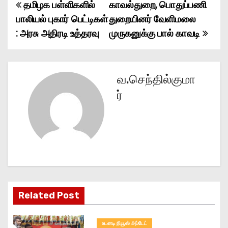
தமிழக பள்ளிகளில்
காவல்துறை, பொதுப்பணி
P
பாலியல் புகார் பெட்டிகள்
துறையினர் வேளிமலை
o
: அரசு அதிரடி உத்தரவு
முருகனுக்கு பால் காவடி
s
t
வ.செந்தில்குமா
n
ர்
a
v
i
g
Related Post
a
t
உடனடி நியூஸ் அப்டேட்