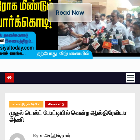
Read Now
உடனடி நியூஸ் அப்டேட்
விளையாட்டு
முதல் டெஸ்ட் போட்டியில் வென்ற ஆஸ்திரேலியா
அணி
By
வ.செந்தில்குமார்