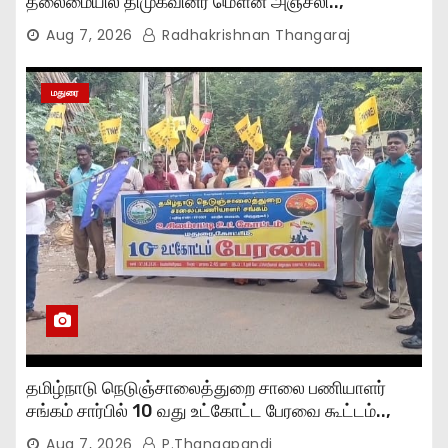
தலைமையில் திமுகவினர் மௌன அஞ்சலி..,
Aug 7, 2026
Radhakrishnan Thangaraj
மதுரை
தமிழ்நாடு நெடுஞ்சாலைத்துறை சாலை பணியாளர்
சங்கம் சார்பில் 10 வது உட்கோட்ட பேரவை கூட்டம்..,
Aug 7, 2026
P.Thangapandi