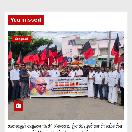
You missed
விருதுநகர்
கலைஞர் கருணாநிதி நினைவஞ்சலி முன்னாள் எம்எல்ஏ