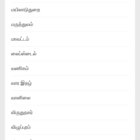
மயிலாடுதுறை
மருத்துவம்
மாவட்டம்
லைப்ஸ்டைல்
வணிகம்
வார இதழ்
வானிலை
விருதுநகர்
விழுப்புரம்