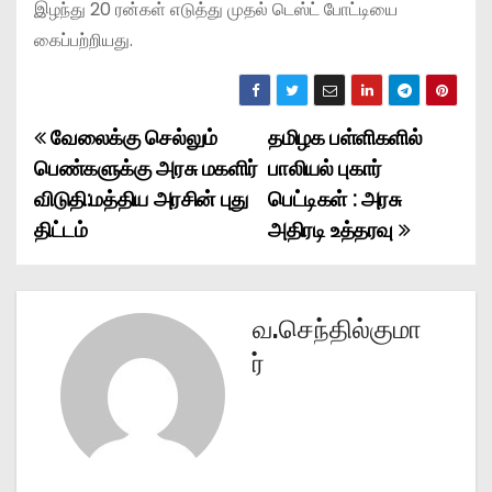
இழந்து 20 ரன்கள் எடுத்து முதல் டெஸ்ட் போட்டியை
கைப்பற்றியது.
வேலைக்கு செல்லும்
தமிழக பள்ளிகளில்
P
பெண்களுக்கு அரசு மகளிர்
பாலியல் புகார்
o
விடுதி:மத்திய அரசின் புது
பெட்டிகள் : அரசு
திட்டம்
அதிரடி உத்தரவு
s
t
n
வ.செந்தில்குமா
ர்
a
v
i