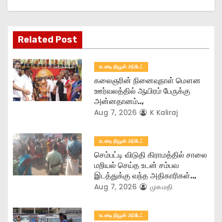
g
a
Related Post
t
உடனடி நியூஸ் அப்டேட்
i
கலைஞரின் நினைவுநாள் மௌன
o
ஊர்வலத்தில் ஆயிரம் பேருக்கு
அன்னதானம்..,
n
Aug 7, 2026
K Kaliraj
உடனடி நியூஸ் அப்டேட்
செம்பட்டி விடுதி கிராமத்தில் சாலை
மறியல் செய்த உடன் சம்பவ
இடத்துக்கு வந்த அதிகாரிகள்..,
Aug 7, 2026
முகமதி
உடனடி நியூஸ் அப்டேட்