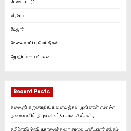
விளையாட்டு
வீடியோ
வேலூர்
வேலைவாய்ப்பு செய்திகள்
ஜோதிடம் – ராசிபலன்
Recent Posts
கலைஞர் கருணாநிதி நினைவஞ்சலி முன்னாள் எம்எல்ஏ
தலைமையில் திமுகவினர் மௌன அஞ்சலி..,
தமிழ்நாடு நெடுஞ்சாலைத்துறை சாலை பணியாளர் சங்கம்