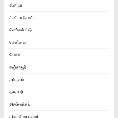
சினிமா
சினிமா கேலரி
செங்கல்பட்டு
சென்னை
சேலம்
தஞ்சாவூர்
தமிழகம்
தருமபுரி
திண்டுக்கல்
திருச்சிராப்பள்ளி