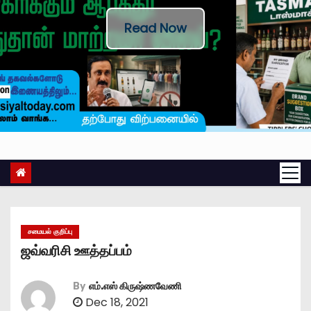
Read Now
சமையல் குறிப்பு
ஜவ்வரிசி ஊத்தப்பம்
By
எம்.எஸ் கிருஷ்ணவேணி
Dec 18, 2021