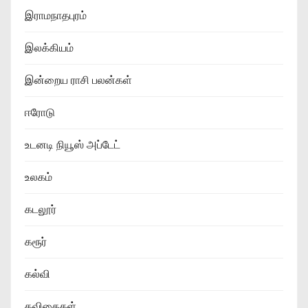
இராமநாதபுரம்
இலக்கியம்
இன்றைய ராசி பலன்கள்
ஈரோடு
உடனடி நியூஸ் அப்டேட்
உலகம்
கடலூர்
கரூர்
கல்வி
கவிதைகள்