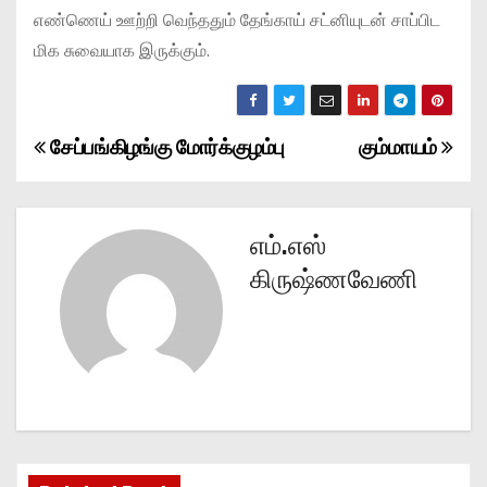
எண்ணெய் ஊற்றி வெந்ததும் தேங்காய் சட்னியுடன் சாப்பிட
மிக சுவையாக இருக்கும்.
சேப்பங்கிழங்கு மோர்க்குழம்பு
கும்மாயம்
P
o
s
எம்.எஸ்
கிருஷ்ணவேணி
t
n
a
v
i