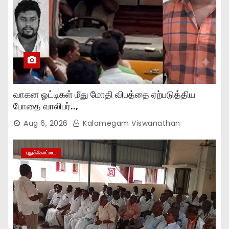
வாகன ஓட்டிகள் மீது மோதி விபத்தை ஏற்படுத்திய
போதை வாலிபர்..,
Aug 6, 2026
Kalamegam Viswanathan
புதுக்கோட்டை