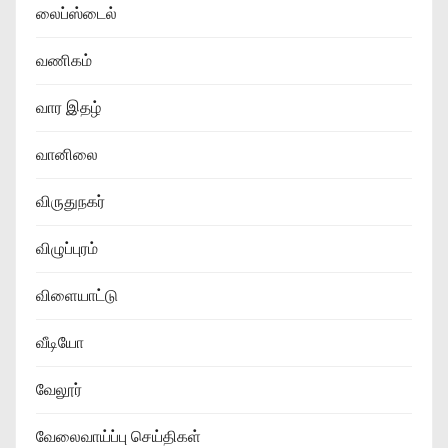
லைப்ஸ்டைல்
வணிகம்
வார இதழ்
வானிலை
விருதுநகர்
விழுப்புரம்
விளையாட்டு
வீடியோ
வேலூர்
வேலைவாய்ப்பு செய்திகள்