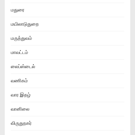
மதுரை
மயிலாடுதுறை
மருத்துவம்
மாவட்டம்
லைப்ஸ்டைல்
வணிகம்
வார இதழ்
வானிலை
விருதுநகர்