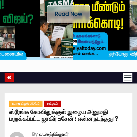
Read Now
உடனடி நியூஸ் அப்டேட்
தமிழகம்
ஸ்ரீரங்க கோவிலுக்குள் நுழைய அனுமதி
மறுக்கப்பட்ட ஜாகிர் உசேன் : என்ன நடந்தது ?
By
வ.செந்தில்குமார்