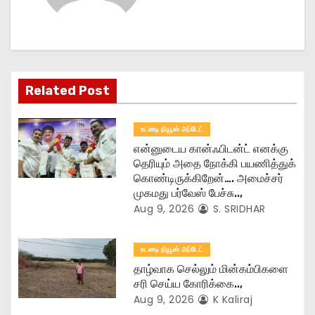
g
a
t
Related Post
i
உடனடி நியூஸ் அப்டேட்
o
என்னுடைய கான்ஃபிடன்ட் எனக்கு
தெரியும் அதை நோக்கி பயணித்துக்
n
கொண்டிருக்கிறேன்…. அமைச்சர்
முகமது பர்வேஸ் பேச்சு..,
Aug 9, 2026
S. SRIDHAR
உடனடி நியூஸ் அப்டேட்
தாழ்வாக செல்லும் மின்கம்பிகளை
சரி செய்ய கோரிக்கை..,
Aug 9, 2026
K Kaliraj