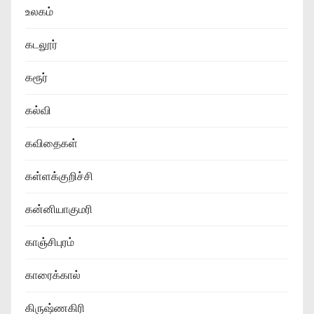
உலகம்
கடலூர்
கரூர்
கல்வி
கவிதைகள்
கள்ளக்குறிச்சி
கன்னியாகுமரி
காஞ்சிபுரம்
காரைக்கால்
கிருஷ்ணகிரி