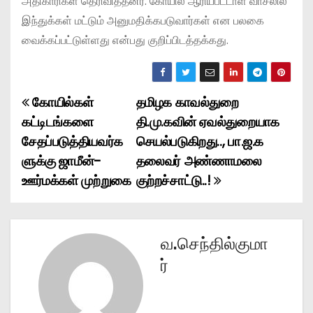
அதிகாரிகள் தெரிவித்தனர். கோயில் ஆரியபட்டாள் வாசலில்
இந்துக்கள் மட்டும் அனுமதிக்கபடுவார்கள் என பலகை
வைக்கப்பட்டுள்ளது என்பது குறிப்பிடத்தக்கது.
கோயில்கள்
தமிழக காவல்துறை
P
கட்டிடங்களை
தி.மு.கவின் ஏவல்துறையாக
o
சேதப்படுத்தியவர்க
செயல்படுகிறது.., பா.ஜ.க
ளுக்கு ஜாமீன்-
தலைவர் அண்ணாமலை
s
ஊர்மக்கள் முற்றுகை
குற்றச்சாட்டு..!
t
n
வ.செந்தில்குமா
a
ர்
v
i