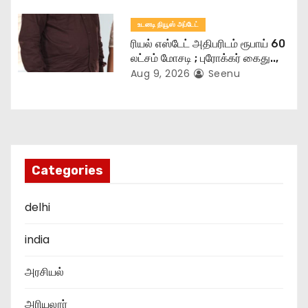
உடனடி நியூஸ் அப்டேட்
ரியல் எஸ்டேட் அதிபரிடம் ரூபாய் 60
லட்சம் மோசடி ; புரோக்கர் கைது..,
Aug 9, 2026
Seenu
Categories
delhi
india
அரசியல்
அரியலூர்