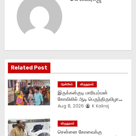
n
a
v
i
g
Related Post
a
t
ஆன்மீகம்
விருதுநகர்
இருக்கன்குடி மாரியம்மன்
i
கோவிலில் ஆடி பெருந்திருவிழா..,
Aug 8, 2026
K Kaliraj
o
n
விருதுநகர்
சென்னை கோவைக்கு