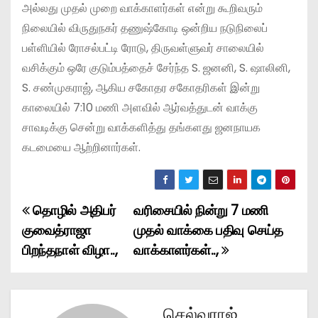
அல்லது முதல் முறை வாக்காளர்கள் என்று கூறிவரும்
நிலையில் விருதுநகர் தணுஷ்கோடி ஒன்றிய நடுநிலைப்
பள்ளியில் ரோசல்பட்டி ரோடு, திருவள்ளுவர் சாலையில்
வசிக்கும் ஒரே குடும்பத்தைச் சேர்ந்த S. ஜனனி, S. ஷாலினி,
S. சண்முகராஜ், ஆகிய சகோதர சகோதரிகள் இன்று
காலையில் 7:10 மணி அளவில் ஆர்வத்துடன் வாக்கு
சாவடிக்கு சென்று வாக்களித்து தங்களது ஜனநாயக
கடமையை ஆற்றினார்கள்.
தொழில் அதிபர்
வரிசையில் நின்று 7 மணி
P
குவைத்ராஜா
முதல் வாக்கை பதிவு செய்த
o
பிறந்தநாள் விழா..,
வாக்காளர்கள்..,
s
t
செல்வராஜ்