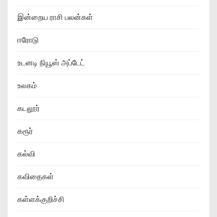
இன்றைய ராசி பலன்கள்
ஈரோடு
உடனடி நியூஸ் அப்டேட்
உலகம்
கடலூர்
கரூர்
கல்வி
கவிதைகள்
கள்ளக்குறிச்சி