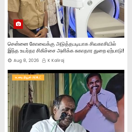
சென்னை கோவைக்கு அடுத்தபடியாக சிவகாசியில்
இந்த உயர்தர சிகிச்சை அளிக்க சுகாதார துறை ஏற்பாடு!
Aug 8, 2026
K Kaliraj
உடனடி நியூஸ் அப்டேட்