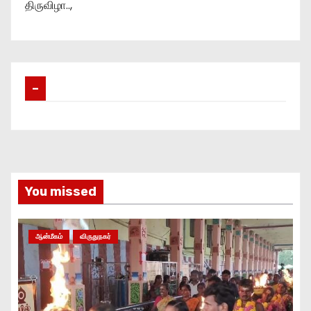
திருவிழா..,
–
You missed
ஆன்மீகம்
விருதுநகர்