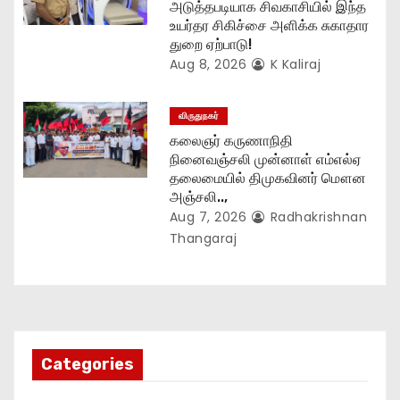
அடுத்தபடியாக சிவகாசியில் இந்த
உயர்தர சிகிச்சை அளிக்க சுகாதார
துறை ஏற்பாடு!
Aug 8, 2026
K Kaliraj
விருதுநகர்
கலைஞர் கருணாநிதி
நினைவஞ்சலி முன்னாள் எம்எல்ஏ
தலைமையில் திமுகவினர் மௌன
அஞ்சலி..,
Aug 7, 2026
Radhakrishnan
Thangaraj
Categories