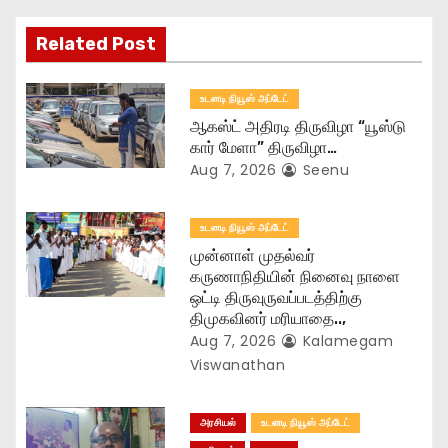
a
Related Post
t
உடனடி நியூஸ் அப்டேட்
i
ஆகஸ்ட் அதிரடி திருவிழா “யூஸ்டு
o
கார் மேளா” திருவிழா…
Aug 7, 2026
Seenu
n
உடனடி நியூஸ் அப்டேட்
முன்னாள் முதல்வர்
கருணாநிதியின் நினைவு நாளை
ஒட்டி திருவுருவப்படத்திற்கு
திமுகவினர் மரியாதை..,
Aug 7, 2026
Kalamegam
Viswanathan
அரசியல்
உடனடி நியூஸ் அப்டேட்