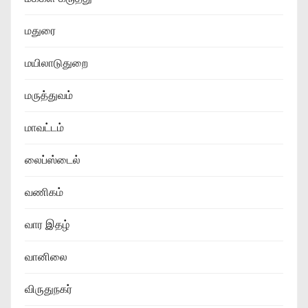
மதுரை
மயிலாடுதுறை
மருத்துவம்
மாவட்டம்
லைப்ஸ்டைல்
வணிகம்
வார இதழ்
வானிலை
விருதுநகர்