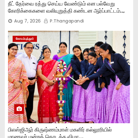
நீட் தேர்வை ரத்து செய்ய வேண்டும் என பல்வேறு
கோரிக்கைகளை வலியுறுத்தி கண்டன ஆர்ப்பாட்டம்..,
Aug 7, 2026
P.Thangapandi
கோயம்புத்தூர்
பிஎஸ்ஜிஆர் கிருஷ்ணம்மாள் மகளிர் கல்லூரியில்
மாணவர் மன்றத் தொடக்க விழா..,