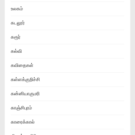
உலகம்
கடலூர்
கரூர்
கல்வி
கவிதைகள்
கள்ளக்குறிச்சி
கன்னியாகுமரி
காஞ்சிபுரம்
காரைக்கால்