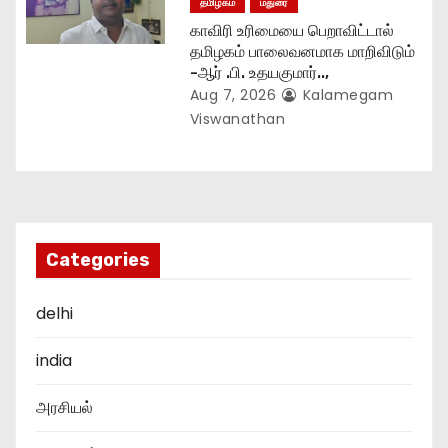
தமிழகம்
மதுரை
காவிரி உரிமையை பெறாவிட்டால்
தமிழகம் பாலைவனமாக மாறிவிடும்
-ஆர் .பி. உதயகுமார்..,
Aug 7, 2026
Kalamegam
Viswanathan
Categories
delhi
india
அரசியல்