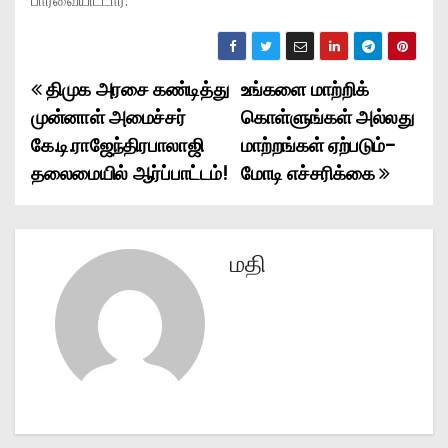
பார்வையிட்டார்.
திமுக அரசை கண்டித்து
உங்களை மாற்றிக்
P
முன்னாள் அமைச்சர்
கொள்ளுங்கள் அல்லது
o
கே.டி.ராஜேந்திரபாலாஜி
மாற்றங்கள் ஏற்படும்-
தலைமையில் ஆர்ப்பாட்டம்!
மோடி எச்சரிக்கை
s
t
n
மதி
a
v
i
g