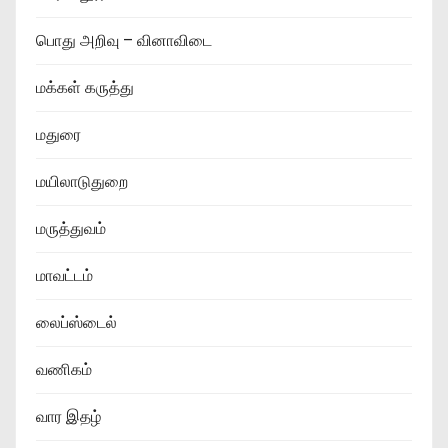
பொது அறிவு – வினாவிடை
மக்கள் கருத்து
மதுரை
மயிலாடுதுறை
மருத்துவம்
மாவட்டம்
லைப்ஸ்டைல்
வணிகம்
வார இதழ்