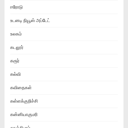
ஈரோடு
உடனடி நியூஸ் அப்டேட்
உலகம்
கடலூர்
கரூர்
கல்வி
கவிதைகள்
கள்ளக்குறிச்சி
கன்னியாகுமரி
காஞ்சிபுரம்