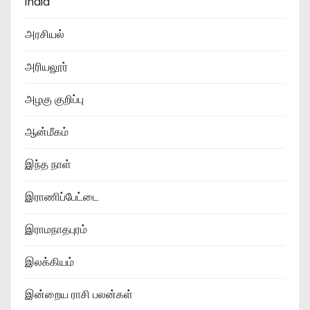
india
a
அரசியல்
g
அரியலூர்
i
அழகு குறிப்பு
n
a
ஆன்மீகம்
t
இந்த நாள்
i
இராணிப்பேட்டை
o
இராமநாதபுரம்
n
இலக்கியம்
இன்றைய ராசி பலன்கள்