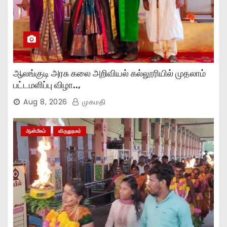
ஆலங்குடி அரசு கலை அறிவியல் கல்லூரியில் முதலாம்
பட்டமளிப்பு விழா..,
Aug 8, 2026
முகமதி
ஆன்மீகம்
விருதுநகர்