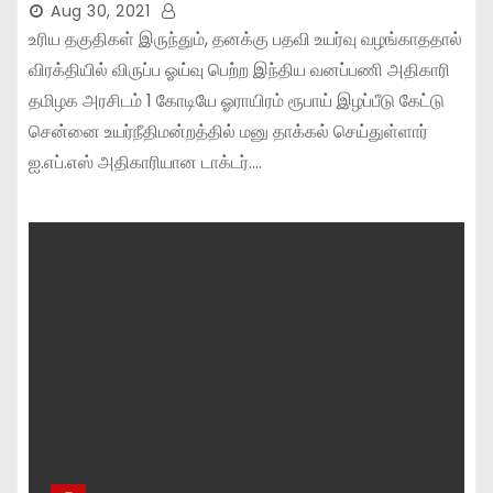
Aug 30, 2021
உரிய தகுதிகள் இருந்தும், தனக்கு பதவி உயர்வு வழங்காததால்
விரக்தியில் விருப்ப ஓய்வு பெற்ற இந்திய வனப்பணி அதிகாரி
தமிழக அரசிடம் 1 கோடியே ஓராயிரம் ரூபாய் இழப்பீடு கேட்டு
சென்னை உயர்நீதிமன்றத்தில் மனு தாக்கல் செய்துள்ளார்
ஐ.எப்.எஸ் அதிகாரியான டாக்டர்.…