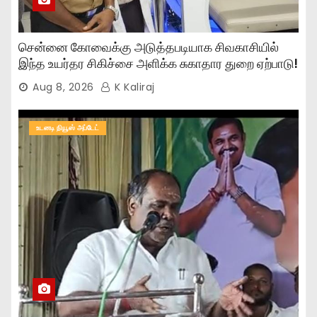
சென்னை கோவைக்கு அடுத்தபடியாக சிவகாசியில்
இந்த உயர்தர சிகிச்சை அளிக்க சுகாதார துறை ஏற்பாடு!
Aug 8, 2026
K Kaliraj
உடனடி நியூஸ் அப்டேட்