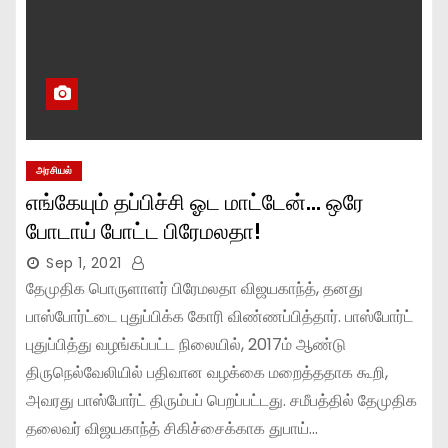
அரசியல்
எங்கேயும் தப்பிச்சி ஓட மாட்டேன்… ஒரே
போடாய் போட்ட பிரேமலதா!
Sep 1, 2021
தேமுதிக பொருளாளர் பிரேமலதா விஜயகாந்த், தனது
பாஸ்போர்ட்டை புதுப்பிக்க கோரி விண்ணப்பித்தார். பாஸ்போர்ட்
புதுப்பித்து வழங்கப்பட்ட நிலையில், 2017ம் ஆண்டு
திருநெல்வேலியில் பதிவான வழக்கை மறைத்ததாக கூறி,
அவரது பாஸ்போர்ட் திரும்பப் பெறப்பட்டது. சமீபத்தில் தேமுதிக
தலைவர் விஜயகாந்த் சிகிச்சைக்காக துபாய்…