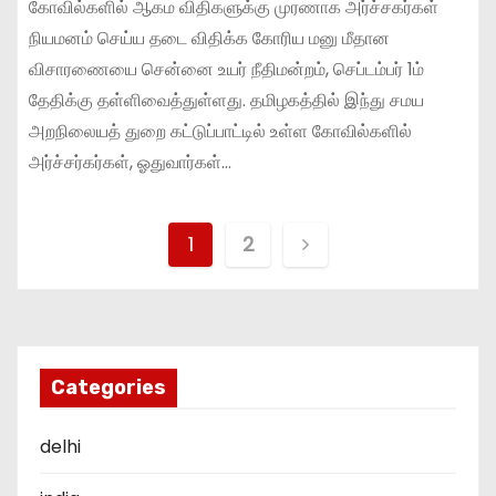
கோவில்களில் ஆகம விதிகளுக்கு முரணாக அர்ச்சகர்கள்
நியமனம் செய்ய தடை விதிக்க கோரிய மனு மீதான
விசாரணையை சென்னை உயர் நீதிமன்றம், செப்டம்பர் 1ம்
தேதிக்கு தள்ளிவைத்துள்ளது. தமிழகத்தில் இந்து சமய
அறநிலையத் துறை கட்டுப்பாட்டில் உள்ள கோவில்களில்
அர்ச்சர்கர்கள், ஓதுவார்கள்…
P
1
2
o
s
t
Categories
s
delhi
p