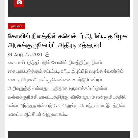
தமிழகம்
கோவில் நிலத்தில் கலெக்டர் ஆபீஸ்… தமிழக
அரசுக்கு ஐகோர்ட் அதிரடி உத்தரவு!
Aug 27, 2021
கையகப்படுத்தப்படும் கோவில் நிலத்திற்கு நிலம்
கையகப்படுத்தும் சட்டப்படி உரிய இழப்பீடு வழங்க வேண்டும்
என தமிழக அரசுக்கு சென்னை உயர்நீதிமன்றம்
அறிவுறுத்திவுள்ளது… புதிதாக உருவாக்கப்பட்டுள்ள
கள்ளக்குறிச்சி மாவட்டத்திற்கு, வீரசோழபுரம் என்னுமிடத்தில்
உள்ள அர்த்தநாரீஸ்வரர் கோவிலுக்கு சொந்தமான இடத்தில்,
மாவட்ட ஆட்சியர் அலுவலகம்…