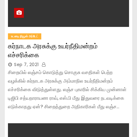
உடனடி நியூஸ் அப்டேட்
கர்நாடக அரசுக்கு உயர்நீதிமன்றம்
எச்சரிக்கை
Sep 7, 2021
சிறையில் லஞ்சம் கொடுத்து சொகுசு வசதிகள் பெற்ற
வழக்கில் கர்நாடக அரசுக்கு அம்மாநில உயர்நீதிமன்றம்
எச்சரிக்கை விடுத்துள்ளது. லஞ்ச புகாரில் சிக்கிய முன்னாள்
டிஜிபி சத்யநாராயண ராவ், எஸ்.பி மீது இதுவரை நடவடிக்கை
எடுக்காதது ஏன்? சிறைத்துறை அதிகாரிகள் மீது லஞ்ச…