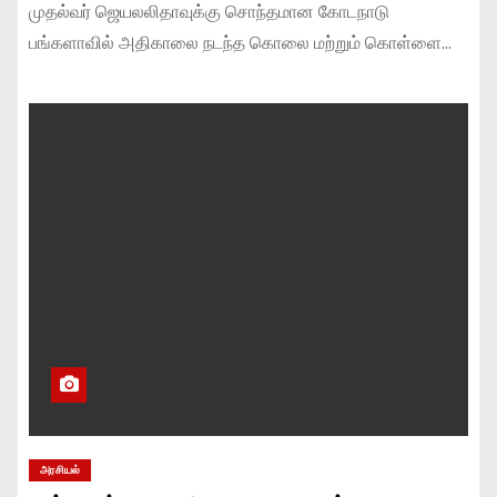
முதல்வர் ஜெயலலிதாவுக்கு சொந்தமான கோடநாடு
பங்களாவில் அதிகாலை நடந்த கொலை மற்றும் கொள்ளை…
அரசியல்