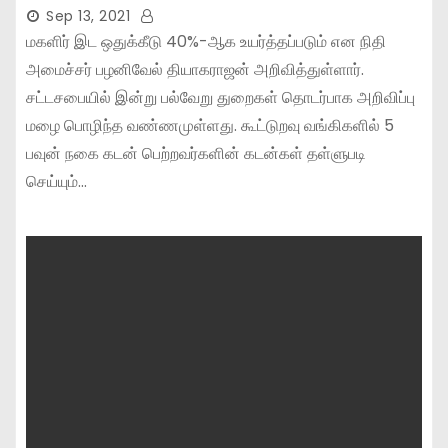
Sep 13, 2021
மகளிர் இட ஒதுக்கீடு 40%-ஆக உயர்த்தப்படும் என நிதி
அமைச்சர் பழனிவேல் தியாகராஜன் அறிவித்துள்ளார்.
சட்டசபையில் இன்று பல்வேறு துறைகள் தொடர்பாக அறிவிப்பு
மழை பொழிந்த வண்ணமுள்ளது. கூட்டுறவு வங்கிகளில் 5
பவுன் நகை கடன் பெற்றவர்களின் கடன்கள் தள்ளுபடி
செய்யும்…