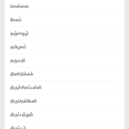
சென்னை
சேலம்
தஞ்சாவூர்
தமிழகம்
தருமபுரி
திண்டுக்கல்
திருச்சிராப்பள்ளி
திருநெல்வேலி
திருப்பத்தூர்
திருப்பூர்