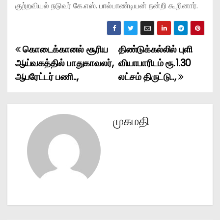
குற்றவியல் நடுவர் கே.எஸ். பால்பாண்டியன் நன்றி கூறினார்.
கொடைக்கானல் சூரிய
திண்டுக்கல்லில் புளி
P
ஆய்வகத்தில் பாதுகாவலர்,
வியாபாரிடம் ரூ.1.30
o
ஆபரேட்டர் பணி..,
லட்சம் திருட்டு..,
s
t
முகமதி
n
a
v
i
g