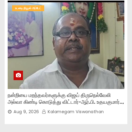
உடனடி நியூஸ் அப்டேட்
நன்றியை மறந்தவர்களுக்கு விஜய் திருநெல்வேலி
அல்வா கிண்டி கொடுத்து விட்டார்-ஆர்‌.பி. உதயகுமார்..,
Aug 9, 2026
Kalamegam Viswanathan