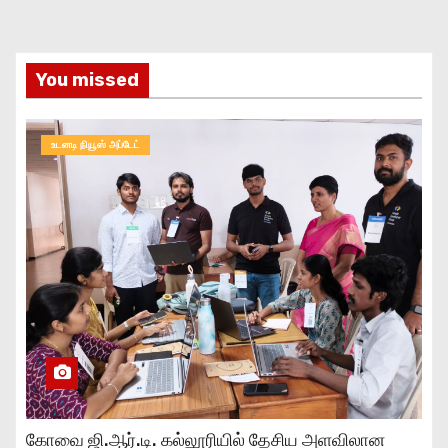
You missed
உடனடி நியூஸ் அப்டேட்
கோவை ஜி.ஆர்.டி. கல்லூரியில் தேசிய அளவிலான