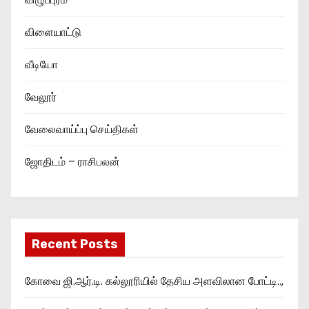
விளையாட்டு
வீடியோ
வேலூர்
வேலைவாய்ப்பு செய்திகள்
ஜோதிடம் – ராசிபலன்
Recent Posts
கோவை ஜி.ஆர்.டி. கல்லூரியில் தேசிய அளவிலான போட்டி..,