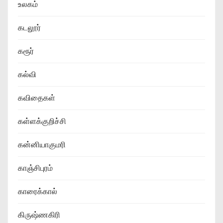
உலகம்
கடலூர்
கரூர்
கல்வி
கவிதைகள்
கள்ளக்குறிச்சி
கன்னியாகுமரி
காஞ்சிபுரம்
காரைக்கால்
கிருஷ்ணகிரி