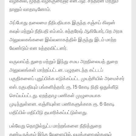
வழக்கில், மூத்த வழக்குரைஞர் என்.ஆர். சந்திரன் மற்றும்
நானும் வாதாடினோம்.
அப்போது தலைமை நீதிபதியாக இருந்த சஞ்சய் கிஷன்
கவுல் மற்றும் நீதிபதி எம்.எம். சுந்தரேஷ் ஆகியோர், பிற அரசு
அலுவலகங்களை இவ்வளாகத்தில் இருந்து இடம் மாற்ற
வேண்டும் என உத்தரவிட்டனர்.
வருவாய்த் துறை மற்றும் இந்து சமய அறநிலையத் துறை
அலுவலங்கள் மாற்றப்பட்டன. பழுதடைந்த கட்டடப்
பகுதிகளைப் புதுப்பிக்க எடுக்கப்பட்ட முயற்சியில் அமைச்சர்
எஸ். ரகுபதியும் பங்களித்தார். ரூ. 15 கோடி நிதி ஒதுக்கீடு
செய்யப்பட்டது. ஏறத்தாழ பணிகள் முழுமையாக
முடிந்துள்ளன. எஞ்சியுள்ள பணிகளுக்காக ரூ. 6 கோடி
மதிப்பில் மதிப்பீடு தயாரிக்கப்பட்டுள்ளது.
பல்வேறு தொழில்நுட்ப மாற்றங்களை நீதித்துறை
கண்டிருக்கும் இந்த வேளையில், வழக்குரைஞர்களும்