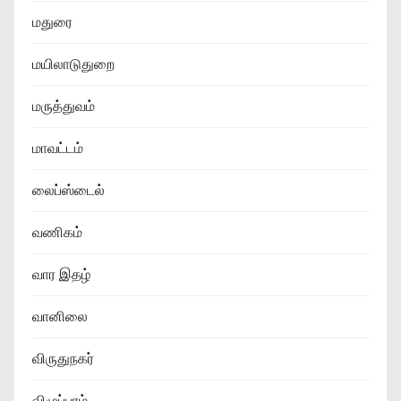
மதுரை
மயிலாடுதுறை
மருத்துவம்
மாவட்டம்
லைப்ஸ்டைல்
வணிகம்
வார இதழ்
வானிலை
விருதுநகர்
விழுப்புரம்