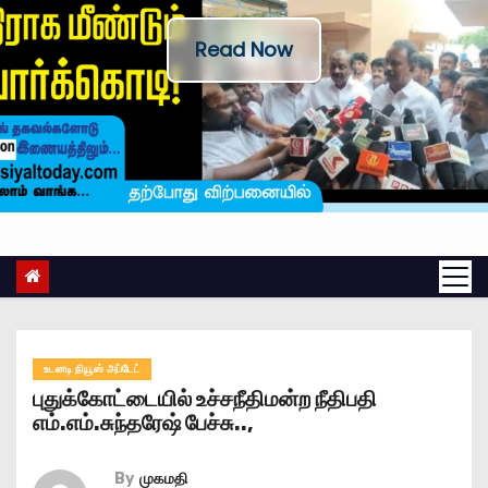
Read Now
உடனடி நியூஸ் அப்டேட்
புதுக்கோட்டையில் உச்சநீதிமன்ற நீதிபதி
எம்.எம்.சுந்தரேஷ் பேச்சு..,
By
முகமதி