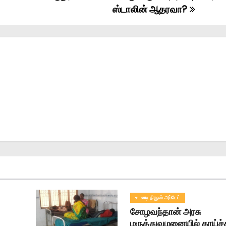
ஸ்டாலின் ஆதரவா?
உடனடி நியூஸ் அப்டேட்
சோழவந்தான் அரசு
மருத்துவமனையில் காய்ச்