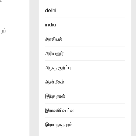
என
delhi
india
ழர்
அரசியல்
அரியலூர்
அழகு குறிப்பு
ஆன்மீகம்
இந்த நாள்
இராணிப்பேட்டை
இராமநாதபுரம்