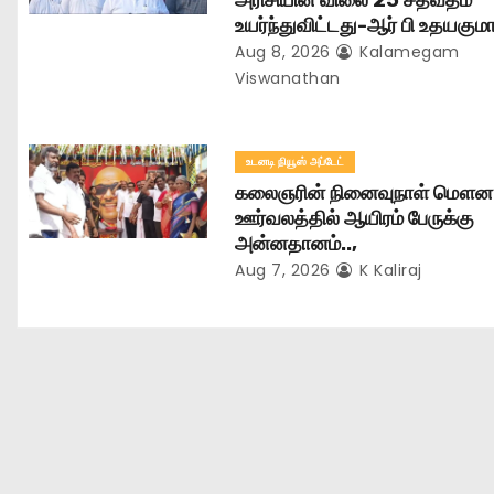
அரிசியின் விலை 25 சதவீதம்
i
உயர்ந்துவிட்டது-ஆர் பி உதயகுமார
o
Aug 8, 2026
Kalamegam
Viswanathan
n
உடனடி நியூஸ் அப்டேட்
கலைஞரின் நினைவுநாள் மௌன
ஊர்வலத்தில் ஆயிரம் பேருக்கு
அன்னதானம்..,
Aug 7, 2026
K Kaliraj