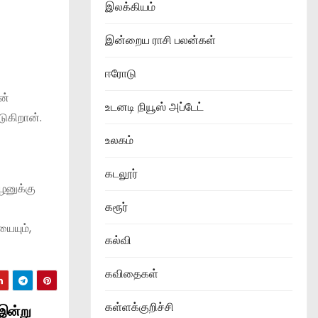
இலக்கியம்
இன்றைய ராசி பலன்கள்
ஈரோடு
ன்
உடனடி நியூஸ் அப்டேட்
டுகிறான்.
உலகம்
கடலூர்
ழனுக்கு
கரூர்
ையும்,
கல்வி
கவிதைகள்
கள்ளக்குறிச்சி
 இன்று