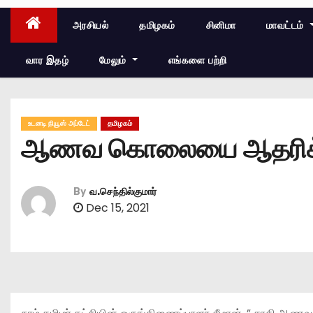
அரசியல்
தமிழகம்
சினிமா
மாவட்டம்
வார இதழ்
மேலும்
எங்களை பற்றி
உடனடி நியூஸ் அப்டேட்
தமிழகம்
ஆணவ கொலையை ஆதரிக்கும்
By
வ.செந்தில்குமார்
Dec 15, 2021