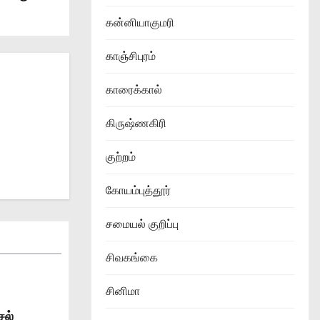
கன்னியாகுமரி
காஞ்சிபுரம்
காரைக்கால்
கிருஷ்ணகிரி
குற்றம்
கோயம்புத்தூர்
சமையல் குறிப்பு
சிவகங்கை
சினிமா
சல்