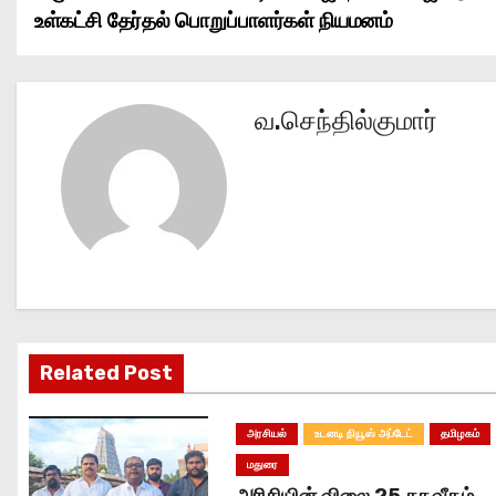
உள்கட்சி தேர்தல் பொறுப்பாளர்கள் நியமனம்
o
s
வ.செந்தில்குமார்
t
n
a
v
i
g
Related Post
a
அரசியல்
உடனடி நியூஸ் அப்டேட்
தமிழகம்
t
மதுரை