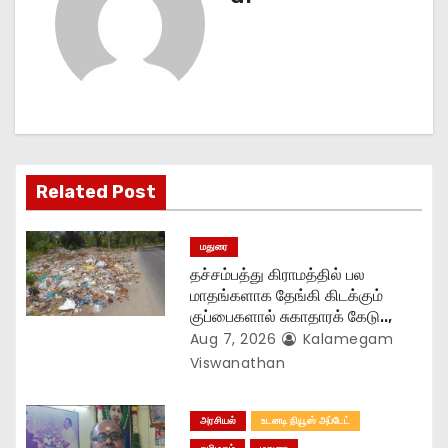
a
v
i
g
Related Post
a
t
மதுரை
தச்சம்பத்து கிராமத்தில் பல
i
மாதங்களாக தேங்கி கிடக்கும்
குப்பைகளால் சுகாதாரக் கேடு..,
o
Aug 7, 2026
Kalamegam
n
Viswanathan
அரசியல்
உடனடி நியூஸ் அப்டேட்