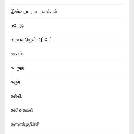
இன்றைய ராசி பலன்கள்
ஈரோடு
உடனடி நியூஸ் அப்டேட்
உலகம்
கடலூர்
கரூர்
கல்வி
கவிதைகள்
கள்ளக்குறிச்சி