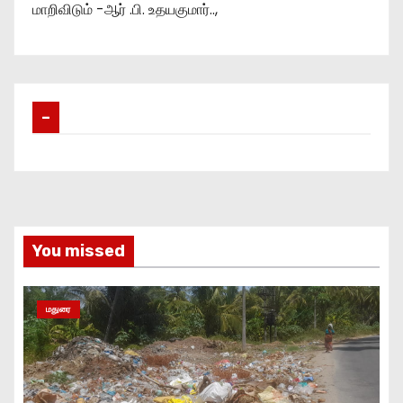
மாறிவிடும் -ஆர் .பி. உதயகுமார்..,
–
You missed
மதுரை