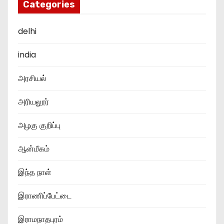
Categories
delhi
india
அரசியல்
அரியலூர்
அழகு குறிப்பு
ஆன்மீகம்
இந்த நாள்
இராணிப்பேட்டை
இராமநாதபுரம்