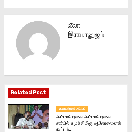
s
t
n
லீலா
இராமானுஜம்
a
v
i
g
a
Related Post
t
உடனடி நியூஸ் அப்டேட்
i
அம்மாபேரவை அம்மாபேரவை
o
சார்பில் எழுச்சிமிகு ஆலோசனைக்
கூட்டம்..,