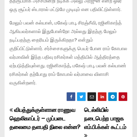
தத்ரூபமாக அச்சமின்றி நடிக்க அல்லு அர்ஜுன் என்ற ஒரே
ஒரு சூப்பர் ஸ்டாரால் மட்டுமே முடியும் என பதிவிட்டுள்ளார்.
மேலும் பவன் கல்யான், மகேஷ் பாபு, சிரஞ்சீவி, ரஜினிகாந்த்
ஆகியவர்களால் இதுபோன்றோ அல்லது இதற்கு மேலும்
நடிப்பதற்கு தைரியம் இருக்கிறதா? என்றும்
குறிப்பிட்டுள்ளார். சர்ச்சைகளுக்கு பெயர் போன ராம் கோபால
வர்மாவின் இந்த பதிவு ரசிகர்கள் மத்தியில் ஆத்திரத்தை
ஏற்படுத்தியுள்ளது. ரஜினிகாந்த், மகேஷ் பாபு, பவன் கல்யாண்
ரசிகர்கள் தற்போது ராம் கோபால் வர்மாவை விளாசி
வருகின்றனர்.
விபத்துக்குள்ளான ராணுவ
டெல்லியில்
P
ஹெலிகாப்டர் – முப்படை
நடைபெற்ற பாஜக
o
தலைமை தளபதி நிலை என்ன?
எம்.பி.க்கள் கூட்டம்