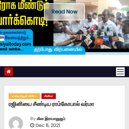
Read Now
உடனடி நியூஸ் அப்டேட்
சினிமா
ரஜினியை சீண்டிய ராம்கோபால் வர்மா
By
லீலா இராமானுஜம்
Dec 8, 2021