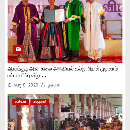
ஆலங்குடி அரசு கலை அறிவியல் கல்லூரியில் முதலாம்
பட்டமளிப்பு விழா..,
Aug 8, 2026
முகமதி
ஆன்மீகம்
விருதுநகர்