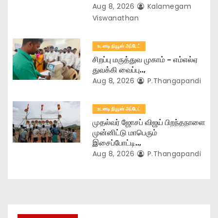
n
Aug 8, 2026
Kalamegam
Viswanathan
உடனடி நியூஸ் அப்டேட்
சிறப்பு மருத்துவ முகாம் – எம்எல்ஏ
துவக்கி வைப்பு..,
Aug 8, 2026
P.Thangapandi
உடனடி நியூஸ் அப்டேட்
முதல்வர் ஜோசப் விஜய் பிறந்தநாளை
முன்னிட்டு மாபெரும்
இசைப்போட்டி..,
Aug 8, 2026
P.Thangapandi