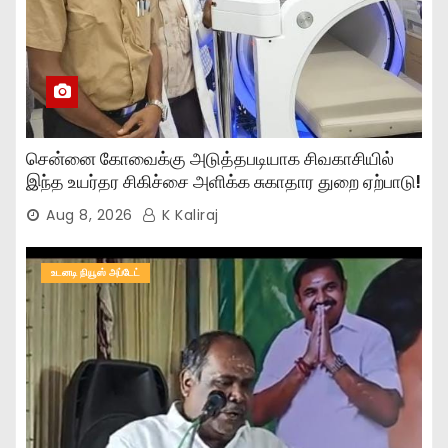
சென்னை கோவைக்கு அடுத்தபடியாக சிவகாசியில்
இந்த உயர்தர சிகிச்சை அளிக்க சுகாதார துறை ஏற்பாடு!
Aug 8, 2026
K Kaliraj
உடனடி நியூஸ் அப்டேட்