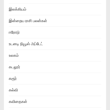
இலக்கியம்
இன்றைய ராசி பலன்கள்
ஈரோடு
உடனடி நியூஸ் அப்டேட்
உலகம்
கடலூர்
கரூர்
கல்வி
கவிதைகள்