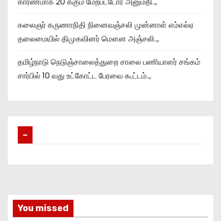
காரணமாக 20 க்கும் மேற்பட்டோர் அனுமதி..,
கலைஞர் கருணாநிதி நினைவஞ்சலி முன்னாள் எம்எல்ஏ
தலைமையில் திமுகவினர் மௌன அஞ்சலி..,
தமிழ்நாடு நெடுஞ்சாலைத்துறை சாலை பணியாளர் சங்கம்
சார்பில் 10 வது உட்கோட்ட பேரவை கூட்டம்..,
–
You missed