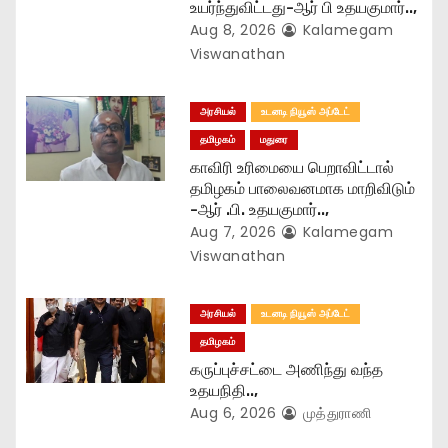
உயர்ந்துவிட்டது-ஆர் பி உதயகுமார்..,
n
Aug 8, 2026
Kalamegam
Viswanathan
அரசியல்
உடனடி நியூஸ் அப்டேட்
தமிழகம்
மதுரை
காவிரி உரிமையை பெறாவிட்டால்
தமிழகம் பாலைவனமாக மாறிவிடும்
-ஆர் .பி. உதயகுமார்..,
Aug 7, 2026
Kalamegam
Viswanathan
அரசியல்
உடனடி நியூஸ் அப்டேட்
தமிழகம்
கருப்புச்சட்டை அணிந்து வந்த
உதயநிதி..,
Aug 6, 2026
முத்துராணி