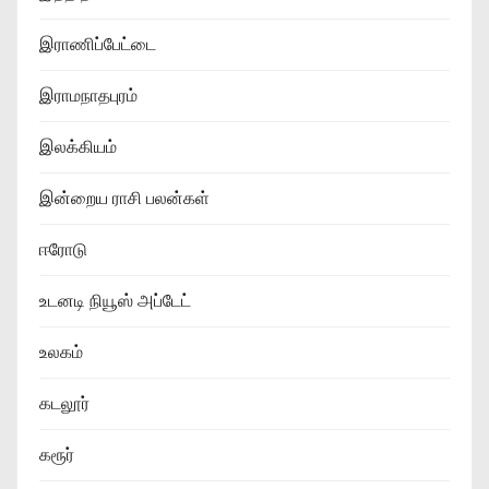
இராணிப்பேட்டை
இராமநாதபுரம்
இலக்கியம்
இன்றைய ராசி பலன்கள்
ஈரோடு
உடனடி நியூஸ் அப்டேட்
உலகம்
கடலூர்
கரூர்