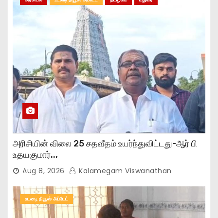
அரிசியின் விலை 25 சதவீதம் உயர்ந்துவிட்டது-ஆர் பி
உதயகுமார்..,
Aug 8, 2026
Kalamegam Viswanathan
உடனடி நியூஸ் அப்டேட்