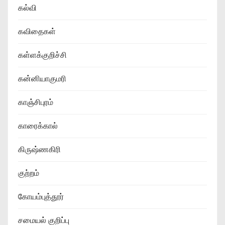
கல்வி
கவிதைகள்
கள்ளக்குறிச்சி
கன்னியாகுமரி
காஞ்சிபுரம்
காரைக்கால்
கிருஷ்ணகிரி
குற்றம்
கோயம்புத்தூர்
சமையல் குறிப்பு