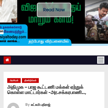
Read Now
அரசியல்
திண்டுக்கல்
அதிமுக – பாஜ கூட்டணி மக்கள் ஏற்றுக்
கொள்ள மாட்டார்கள் -அர.சக்கரபாணி..,
By
லட்சுமி பதிராஜ்