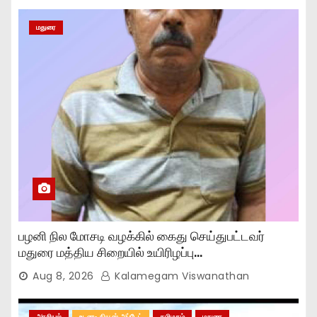
மதுரை
பழனி நில மோசடி வழக்கில் கைது செய்துபட்டவர்
மதுரை மத்திய சிறையில் உயிரிழப்பு…
Aug 8, 2026
Kalamegam Viswanathan
அரசியல்
உடனடி நியூஸ் அப்டேட்
தமிழகம்
மதுரை