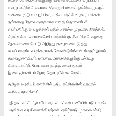
கடந்த 30 ஆண்டுகளுக்கு மேலாக சட்டமன்ற உறுப்பினர்
என்று மட்டும் அல்லாமல், தொகுதி மக்கள் ஒவ்வொருவரும்
என்னை குடும்ப உறுப்பினராகவே பார்க்கின்றனர். மக்கள்
தங்களது தேவைகளுக்காக எனது தொலைபேசி
எண்ணிற்கு அழைத்தால் பதில் சொல்ல முடியாத நேரத்தில்,
அவர்களின் தொலைபேசி எண்ணிற்கு மீண்டும் அழைத்து
தேவைகளை கேட்டு அறிந்து குறைகளை நீர்த்து
வைப்பதையே வழக்கமாகக் கொண்டுள்ளேன். மேலும் இளம்
தலைமுறையினர், மாணவ, மாணவிகளுக்கு பல்வேறு
விளையாட்டுப் போட்டிகள் நடத்துவதன் மூலம்
இளைஞர்களிடம் நேரடி தொடர்பில் உள்ளேன்.
தமிழக அரசியல் களத்தில் புதிய கட்சிகளின் வரவால்
பாதிப்பு ஏற்படுமா?
புதிதாக கட்சி ஆரம்பிப்பவர்கள் மக்கள் பணியில் ஈடுபடாமலே
பதவிக்கு வர நினைக்கிறார்கள். தமிழ்நாடு முதலமைச்சர்