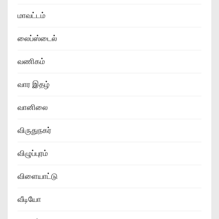
மாவட்டம்
லைப்ஸ்டைல்
வணிகம்
வார இதழ்
வானிலை
விருதுநகர்
விழுப்புரம்
விளையாட்டு
வீடியோ