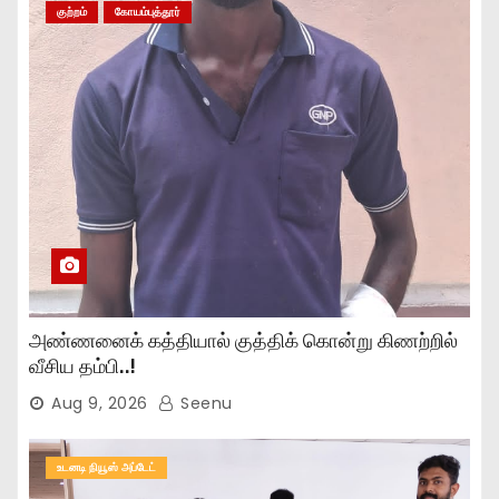
குற்றம்
கோயம்புத்தூர்
அண்ணனைக் கத்தியால் குத்திக் கொன்று கிணற்றில்
வீசிய தம்பி..!
Aug 9, 2026
Seenu
உடனடி நியூஸ் அப்டேட்