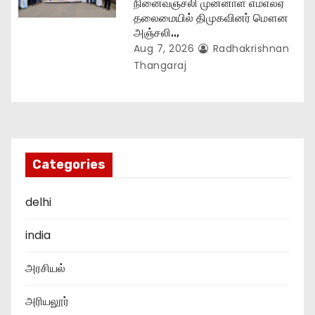
நினைவஞ்சலி முன்னாள் எம்எல்ஏ
தலைமையில் திமுகவினர் மௌன
அஞ்சலி..,
Aug 7, 2026
Radhakrishnan
Thangaraj
Categories
delhi
india
அரசியல்
அரியலூர்