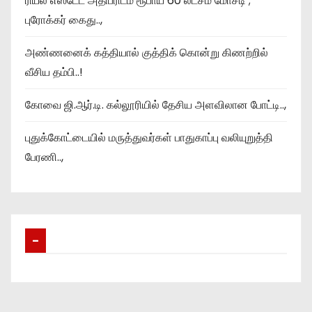
ரியல் எஸ்டேட் அதிபரிடம் ரூபாய் 60 லட்சம் மோசடி ;
புரோக்கர் கைது..,
அண்ணனைக் கத்தியால் குத்திக் கொன்று கிணற்றில்
வீசிய தம்பி..!
கோவை ஜி.ஆர்.டி. கல்லூரியில் தேசிய அளவிலான போட்டி..,
புதுக்கோட்டையில் மருத்துவர்கள் பாதுகாப்பு வலியுறுத்தி
பேரணி..,
–