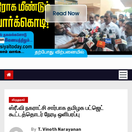
Read Now
விருதுநகர்
ஸ்ரீ.வி நகராட்சி சார்பாக தமிழக பட்ஜெட்
கூட்டத்தொடர் நேரடி ஒளிபரப்பு
By
T. Vinoth Narayanan