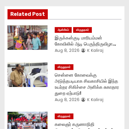
a
Related Post
t
ஆன்மீகம்
விருதுநகர்
i
இருக்கன்குடி மாரியம்மன்
o
கோவிலில் ஆடி பெருந்திருவிழா..,
Aug 8, 2026
K Kaliraj
n
விருதுநகர்
சென்னை கோவைக்கு
அடுத்தபடியாக சிவகாசியில் இந்த
உயர்தர சிகிச்சை அளிக்க சுகாதார
துறை ஏற்பாடு!
Aug 8, 2026
K Kaliraj
விருதுநகர்
கலைஞர் கருணாநிதி