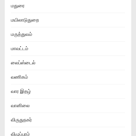
மதுரை
மயிலாடுதுறை
மருத்துவம்
மாவட்டம்
லைப்ஸ்டைல்
வணிகம்
வார இதழ்
வானிலை
விருதுநகர்
விழுப்புரம்