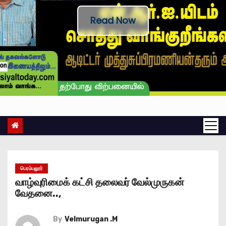
Read Now
பெரம்பலூர்
வாழ்வுரிமைக் கட்சி தலைவர் வேல்முருகன்
வேதனை..,
By
Velmurugan .M