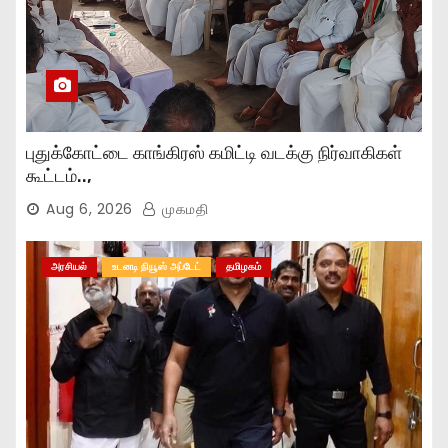
புதுக்கோட்டை காங்கிரஸ் கமிட்டி வடக்கு நிர்வாகிகள்
கூட்டம்..,
Aug 6, 2026
முகமதி
அரசியல்
உடனடி நியூஸ் அப்டேட்
தமிழகம்