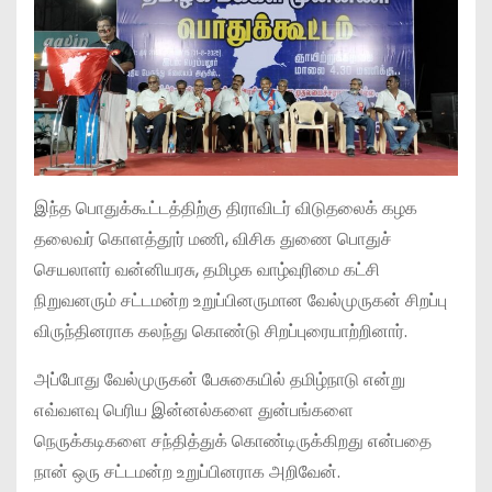
இந்த பொதுக்கூட்டத்திற்கு திராவிடர் விடுதலைக் கழக
தலைவர் கொளத்தூர் மணி, விசிக துணை பொதுச்
செயலாளர் வன்னியரசு, தமிழக வாழ்வுரிமை கட்சி
நிறுவனரும் சட்டமன்ற உறுப்பினருமான வேல்முருகன் சிறப்பு
விருந்தினராக கலந்து கொண்டு சிறப்புரையாற்றினார்.
அப்போது வேல்முருகன் பேசுகையில் தமிழ்நாடு என்று
எவ்வளவு பெரிய இன்னல்களை துன்பங்களை
நெருக்கடிகளை சந்தித்துக் கொண்டிருக்கிறது என்பதை
நான் ஒரு சட்டமன்ற உறுப்பினராக அறிவேன்.