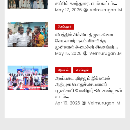
i
சார்பில் கலந்துரையாடல் கூட்டம்..,
May 17, 2026
Velmurugan .M
o
n
பெரம்பலூர்
விபத்தில் சிக்கிய திமுக கிளை
செயலாளர்-நலம் விசாரித்த
முன்னாள் அமைச்சர் சிவசங்கர்..,
May 15, 2026
Velmurugan .M
அரசியல்
பெரம்பலூர்
அடிப்படை புரிதலும் இல்லாமல்
அதிமுக பொதுச்செயலாளர்
பழனிசாமி பேசுகிறார்-பெ.சண்முகம்
சாடல்..,
Apr 19, 2026
Velmurugan .M