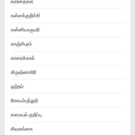
கவிதைகள்
கள்ளக்குறிச்சி
கன்னியாகுமரி
காஞ்சிபுரம்
காரைக்கால்
கிருஷ்ணகிரி
குற்றம்
கோயம்புத்தூர்
சமையல் குறிப்பு
சிவகங்கை