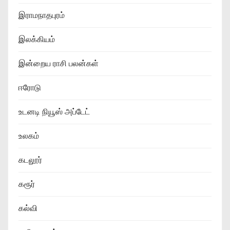
இராமநாதபுரம்
இலக்கியம்
இன்றைய ராசி பலன்கள்
ஈரோடு
உடனடி நியூஸ் அப்டேட்
உலகம்
கடலூர்
கரூர்
கல்வி