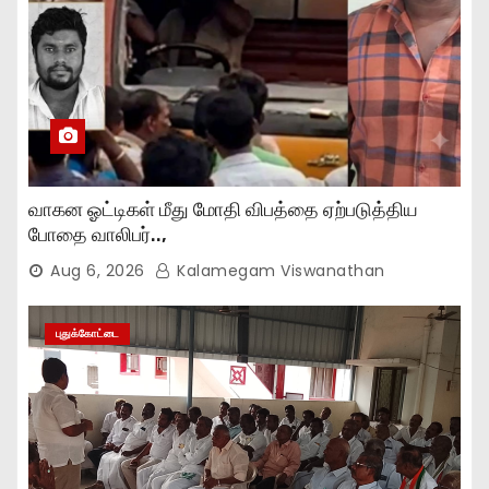
வாகன ஓட்டிகள் மீது மோதி விபத்தை ஏற்படுத்திய
போதை வாலிபர்..,
Aug 6, 2026
Kalamegam Viswanathan
புதுக்கோட்டை