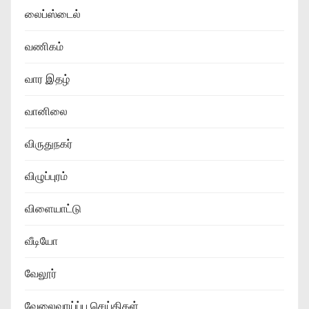
லைப்ஸ்டைல்
வணிகம்
வார இதழ்
வானிலை
விருதுநகர்
விழுப்புரம்
விளையாட்டு
வீடியோ
வேலூர்
வேலைவாய்ப்பு செய்திகள்