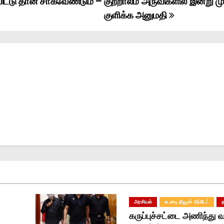
ிட்டு தான் சாகவேண்டும் –
குற்றாலம் அருவிகளில் இன்று ம
குளிக்க அனுமதி
அரசியல்
உடனடி நியூஸ் அப்டேட்
கருப்புச்சட்டை அணிந்து 