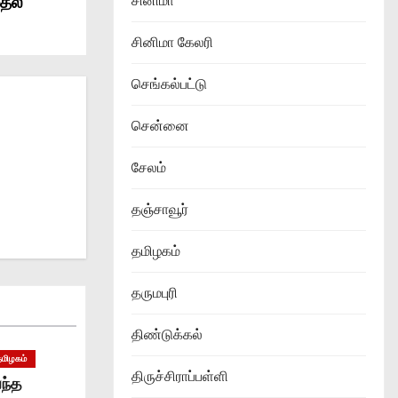
ுதல்
சினிமா
சினிமா கேலரி
செங்கல்பட்டு
சென்னை
சேலம்
தஞ்சாவூர்
தமிழகம்
தருமபுரி
திண்டுக்கல்
தமிழகம்
திருச்சிராப்பள்ளி
வந்த