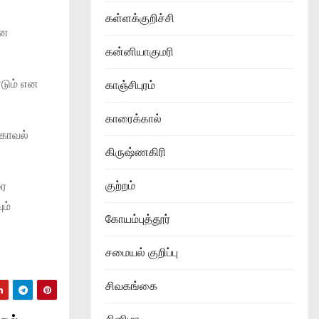
கள்ளக்குறிச்சி
என
கன்னியாகுமரி
்டும் என
காஞ்சிபுரம்
காரைக்கால்
 காவல்
கிருஷ்ணகிரி
குற்றம்
ரை
ம்
கோயம்புத்தூர்
சமையல் குறிப்பு
சிவகங்கை