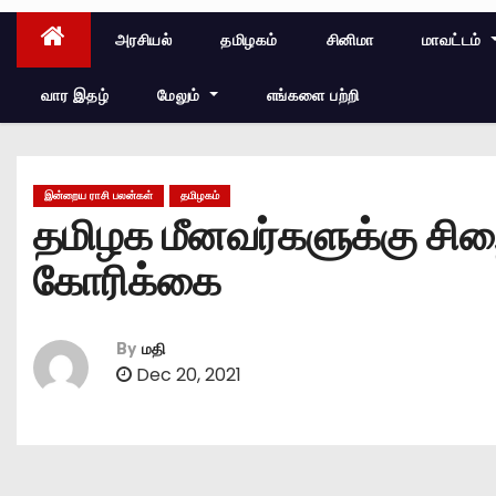
அரசியல்
தமிழகம்
சினிமா
மாவட்டம்
வார இதழ்
மேலும்
எங்களை பற்றி
இன்றைய ராசி பலன்கள்
தமிழகம்
தமிழக மீனவர்களுக்கு சி
கோரிக்கை
By
மதி
Dec 20, 2021