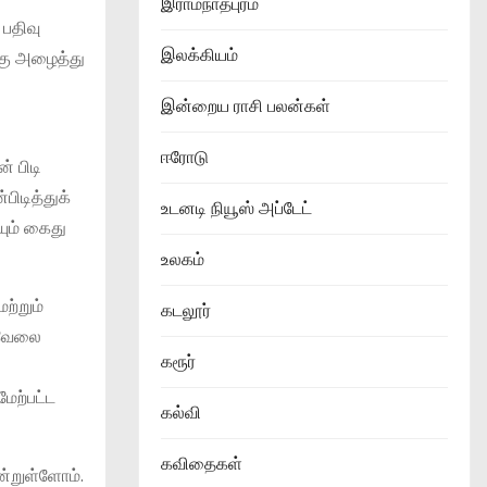
இராமநாதபுரம்
 பதிவு
இலக்கியம்
்கு அழைத்து
இன்றைய ராசி பலன்கள்
ஈரோடு
் பிடி
ிடித்துக்
உடனடி நியூஸ் அப்டேட்
யும் கைது
உலகம்
ற்றும்
கடலூர்
 வேலை
கரூர்
்
மேற்பட்ட
கல்வி
கவிதைகள்
ன்றுள்ளோம்.