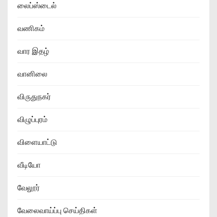
லைப்ஸ்டைல்
வணிகம்
வார இதழ்
வானிலை
விருதுநகர்
விழுப்புரம்
விளையாட்டு
வீடியோ
வேலூர்
வேலைவாய்ப்பு செய்திகள்