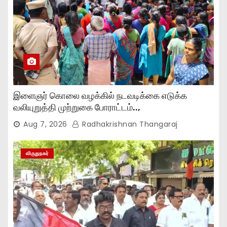
இளைஞர் கொலை வழக்கில் நடவடிக்கை எடுக்க
வலியுறுத்தி முற்றுகை போராட்டம்..,
Aug 7, 2026
Radhakrishnan Thangaraj
விருதுநகர்