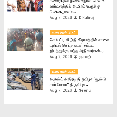
கலைஞரின் நினைவுநாள் மௌன
o
ஊர்வலத்தில் ஆயிரம் பேருக்கு
அன்னதானம்..,
n
Aug 7, 2026
K Kaliraj
உடனடி நியூஸ் அப்டேட்
செம்பட்டி விடுதி கிராமத்தில் சாலை
மறியல் செய்த உடன் சம்பவ
இடத்துக்கு வந்த அதிகாரிகள்..,
Aug 7, 2026
முகமதி
உடனடி நியூஸ் அப்டேட்
ஆகஸ்ட் அதிரடி திருவிழா “யூஸ்டு
கார் மேளா” திருவிழா…
Aug 7, 2026
Seenu