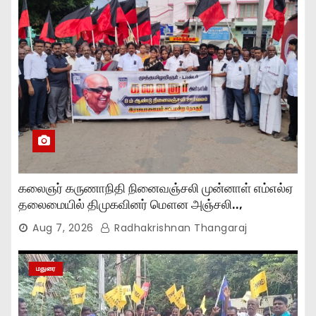
கலைஞர் கருணாநிதி நினைவஞ்சலி முன்னாள் எம்எல்ஏ
தலைமையில் திமுகவினர் மௌன அஞ்சலி..,
Aug 7, 2026
Radhakrishnan Thangaraj
மதுரை