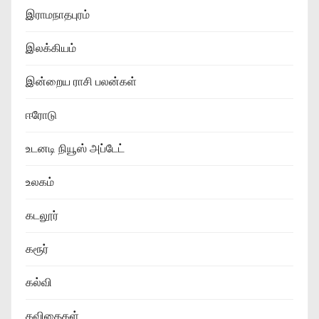
இராமநாதபுரம்
இலக்கியம்
இன்றைய ராசி பலன்கள்
ஈரோடு
உடனடி நியூஸ் அப்டேட்
உலகம்
கடலூர்
கரூர்
கல்வி
கவிதைகள்