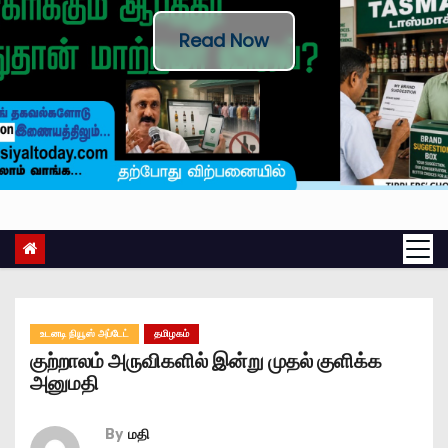
Read Now
உடனடி நியூஸ் அப்டேட்
தமிழகம்
குற்றாலம் அருவிகளில் இன்று முதல் குளிக்க
அனுமதி
By
மதி