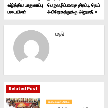
o
வீழ்த்திய பாதுகாப்பு
பெருவழிப்பாதை திறப்பு, நெய்
படையினர்
அபிஷேகத்துக்கு அனுமதி
s
t
n
மதி
a
v
i
g
a
Related Post
t
உடனடி நியூஸ் அப்டேட்
i