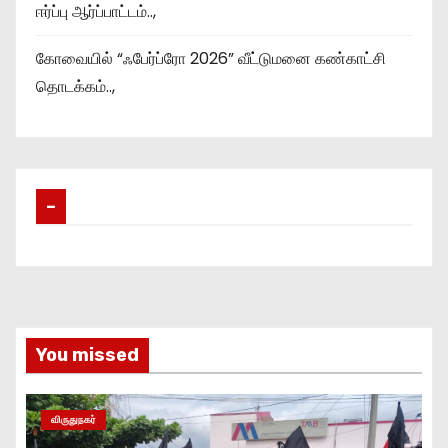
ஈர்ப்பு ஆர்ப்பாட்டம்..,
கோவையில் “ஃபேர்ப்ரோ 2026” வீட்டுமனை கண்காட்சி
தொடக்கம்..,
–
You missed
விருதுநகர்