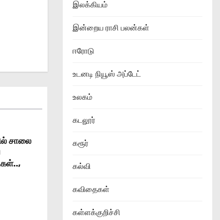
இலக்கியம்
இன்றைய ராசி பலன்கள்
ஈரோடு
உடனடி நியூஸ் அப்டேட்
உலகம்
கடலூர்
தில் சாலை
கரூர்
வ
கள்..,
கல்வி
கவிதைகள்
கள்ளக்குறிச்சி