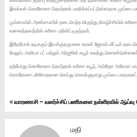
கொரோனா தடுப்பு விதிமுறைகளை மீறி நடிகைகள் கரீனா கபூர்கான் 
இவர்கள் கொரோனா தொற்றால் பாதிக்கப்பட்டுள்ளதாக மும்பை மாந
மும்பையில் அண்மையில் நடைபெற்ற விருந்து நிகழ்ச்சியில் கரீனா
வளைத்தளத்தில் கரீனா பதிவிட்டிருந்தார்.
இதேபோல் நடிகரும் இயக்குநருமான கரண் ஜோகர் வீட்டில் நடைபெற்
மேலும், அலியா பட் மற்றும் அர்ஜூன் கபூர் கலந்து கொண்டுள்ளனர
தற்போது கொரோனா தொற்றால் கரீனா கபூர், அம்ரிதா அரோரா பாதி
கொரோனா பரிசோதனை செய்து கொள்ளுமாறு மும்பை மாநகராட்சி 
வாரணாசி – வளர்ச்சிப் பணிகளை நள்ளிரவில் ஆய்வு ச
P
o
s
மதி