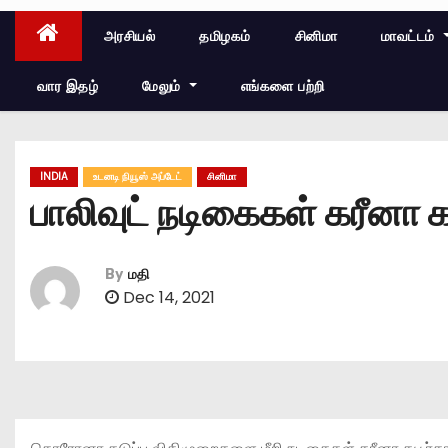
அரசியல்
தமிழகம்
சினிமா
மாவட்டம்
வார இதழ்
மேலும்
எங்களை பற்றி
INDIA
உடனடி நியூஸ் அப்டேட்
சினிமா
பாலிவுட் நடிகைகள் கரீனா 
By
மதி
Dec 14, 2021