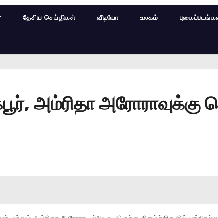
தேசிய செய்திகள்
வீடியோ
உலகம்
புகைப்படங்க
கபூர், அம்ரிதா அரோராவுக்கு