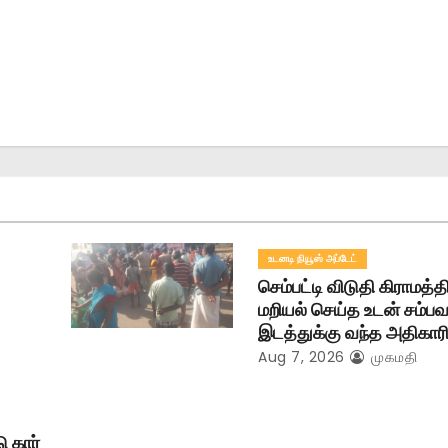
உடனடி நியூஸ் அப்டேட்
செம்பட்டி விடுதி கிராமத்
மறியல் செய்த உடன் சம்ப
இடத்துக்கு வந்த அதிகாரி
Aug 7, 2026
முகமதி
ு கார்