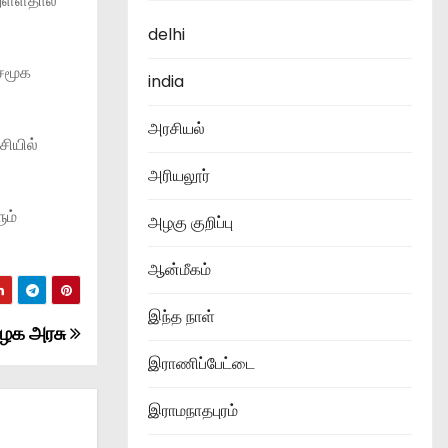
ுள்ளதால்
delhi
 சமூக
india
அரசியல்
சியில்
அரியலூர்
ும்
அழகு குறிப்பு
ஆன்மீகம்
இந்த நாள்
ிழக அரசு
இராணிப்பேட்டை
இராமநாதபுரம்