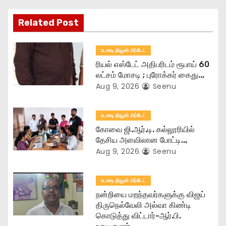
g
Related Post
a
உடனடி நியூஸ் அப்டேட்
t
ரியல் எஸ்டேட் அதிபரிடம் ரூபாய் 60
லட்சம் மோசடி ; புரோக்கர் கைது..,
i
Aug 9, 2026
Seenu
o
உடனடி நியூஸ் அப்டேட்
n
கோவை ஜி.ஆர்.டி. கல்லூரியில்
தேசிய அளவிலான போட்டி..,
Aug 9, 2026
Seenu
உடனடி நியூஸ் அப்டேட்
நன்றியை மறந்தவர்களுக்கு விஜய்
திருநெல்வேலி அல்வா கிண்டி
கொடுத்து விட்டார்-ஆர்‌.பி.