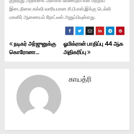
குறித்து அறிக்கை அளிக்க வேண்டும் என மத்திய
இடைநிலை கல்வி வாரியமான சி.பி.எஸ்.இக்கு டெல்லி
மகளிர் ஆணையம் நோட்டீஸ் அனுப்பியுள்ளது.
நடிகர் அர்ஜுனுக்கு
ஓமிக்ரான் பாதிப்பு 44 ஆக
P
கொரோனா…
அதிகரிப்பு
o
s
காயத்ரி
t
n
a
v
i