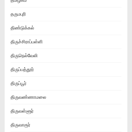
தமிழகம்
தருமபுரி
திண்டுக்கல்
திருச்சிராப்பள்ளி
திருநெல்வேலி
திருப்பத்தூர்
திருப்பூர்
திருவண்ணாமலை
திருவள்ளூர்
திருவாரூர்