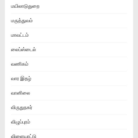
மயிலாடுதுறை
மருத்துவம்
மாவட்டம்
லைப்ஸ்டைல்
வணிகம்
வார இதழ்
வானிலை
விருதுநகர்
விழுப்புரம்
விளையாட்டு