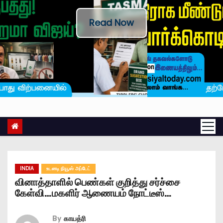
Read Now
INDIA
உடனடி நியூஸ் அப்டேட்
வினாத்தாளில் பெண்கள் குறித்து சர்ச்சை
கேள்வி…மகளிர் ஆணையம் நோட்டீஸ்…
By
காயத்ரி