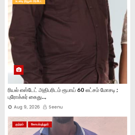
உடனடி நியூஸ் அப்டேட்
ரியல் எஸ்டேட் அதிபரிடம் ரூபாய் 60 லட்சம் மோசடி ;
புரோக்கர் கைது..,
Aug 9, 2026
Seenu
குற்றம்
கோயம்புத்தூர்