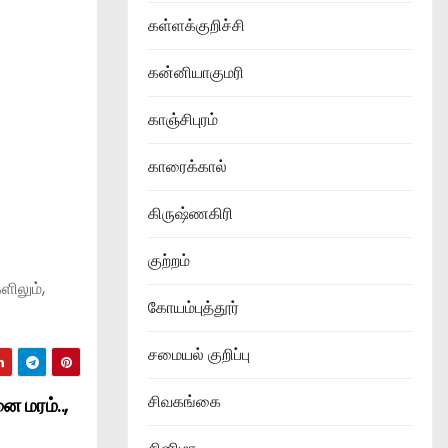
கள்ளக்குறிச்சி
கன்னியாகுமரி
காஞ்சிபுரம்
காரைக்கால்
கிருஷ்ணகிரி
குற்றம்
ளிலும்,
கோயம்புத்தூர்
சமையல் குறிப்பு
சிவகங்கை
ை மரம்..,