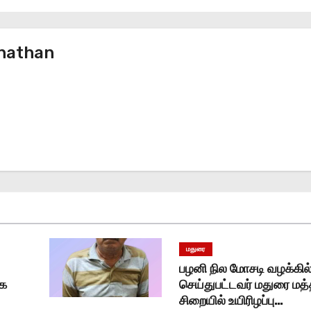
nathan
மதுரை
பழனி நில மோசடி வழக்கில
்க
செய்துபட்டவர் மதுரை மத
சிறையில் உயிரிழப்பு…