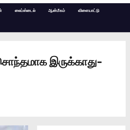
ள்
லைப்ஸ்டைல்
ஆன்மீகம்
விளையாட்டு
் சொந்தமாக இருக்காது-