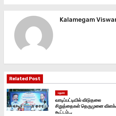
o
s
Kalamegam Viswa
t
n
a
v
i
g
Related Post
a
மதுரை
t
வாடிப்பட்டியில் விடுதலை
சிறுத்தைகள் தெருமுனை விளக
i
கூட்டம்..,