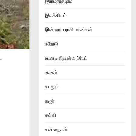
இராமநாதபுரம்
இலக்கியம்
இன்றைய ராசி பலன்கள்
ஈரோடு
.
உடனடி நியூஸ் அப்டேட்
உலகம்
கடலூர்
கரூர்
கல்வி
கவிதைகள்