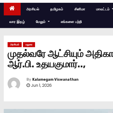
அரசியல்
தமிழகம்
சினிமா
மாவட்டம்
வார இதழ்
மேலும்
எங்களை பற்றி
அரசியல்
மதுரை
முதல்வரே ஆட்சியும் அதிகா
ஆர்.பி. உதயகுமார்..,
By
Kalamegam Viswanathan
Jun 1, 2026