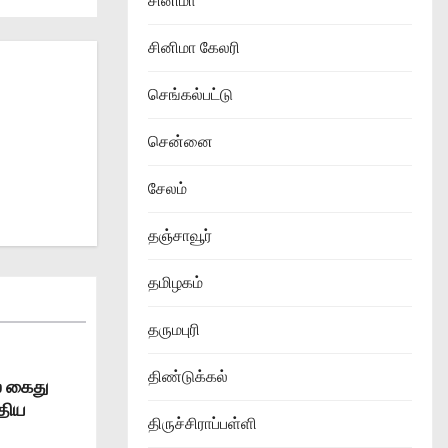
சினிமா
சினிமா கேலரி
செங்கல்பட்டு
சென்னை
சேலம்
தஞ்சாவூர்
தமிழகம்
தருமபுரி
திண்டுக்கல்
் கைது
்திய
திருச்சிராப்பள்ளி