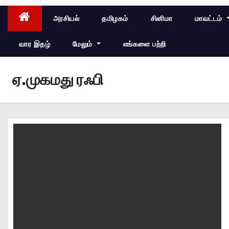
அரசியல்
தமிழகம்
சினிமா
மாவட்டம்
வார இதழ்
மேலும்
எங்களை பற்றி
ஏ.முகமது ரஃபி