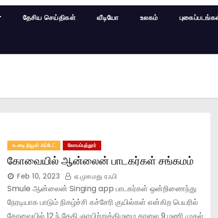
தேசிய செய்திகள்
வீடியோ
உலகம்
புகைப்படங்க
உடனடி நியூஸ் அப்டேட்
கோயம்புத்தூர்
கோவையில் ஆன்லைன் பாடகர்கள் சங்கமம்
Feb 10, 2023
ஏ.முகமது ரஃபி
Smule ஆன்லைன் Singing app பாடகர்கள் ஒன்றிணைந்து
நேரடியாக பாடும் நிகழ்ச்சி கச்சேரி குயில்கள் என்கிற பெயரில்
கோவையில் 12 ந் தேதி ஞாயிற்றுக்கிழமை காலை 9 மணி முதல்