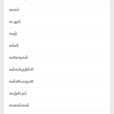
உலகம்
கடலூர்
கரூர்
கல்வி
கவிதைகள்
கள்ளக்குறிச்சி
கன்னியாகுமரி
காஞ்சிபுரம்
காரைக்கால்