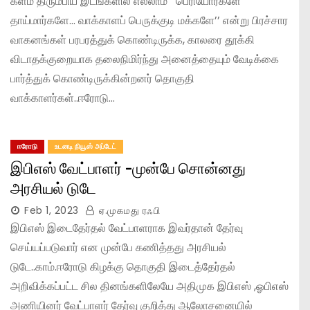
களம் திரும்பிய இடங்களில் எல்லாம் ’‘பெரியோர்களே
தாய்மார்களே… வாக்காளப் பெருக்குடி மக்களே’’ என்று பிரச்சார
வாகனங்கள் பரபரத்துக் கொண்டிருக்க, காலரை தூக்கி
விடாதக்குறையாக தலைநிமிர்ந்து அனைத்தையும் வேடிக்கை
பார்த்துக் கொண்டிருக்கின்றனர் தொகுதி
வாக்காளர்கள்..ஈரோடு…
ஈரோடு
உடனடி நியூஸ் அப்டேட்
இபிஎஸ் வேட்பாளர் -முன்பே சொன்னது
அரசியல் டுடே
Feb 1, 2023
ஏ.முகமது ரஃபி
இபிஎஸ் இடைதேர்தல் வேட்பாளராக இவர்தான் தேர்வு
செய்யப்படுவார் என முன்பே கணித்தது அரசியல்
டுடே..காம்.ஈரோடு கிழக்கு தொகுதி இடைத்தேர்தல்
அறிவிக்கப்பட்ட சில தினங்களிலேயே அதிமுக இபிஎஸ் ,ஓபிஎஸ்
அணியினர் வேட்பாளர் தேர்வு குறித்து ஆலோசனையில்