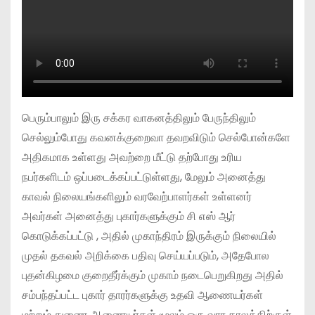
பெரும்பாலும் இரு சக்கர வாகனத்திலும் பேருந்திலும்
செல்லும்போது கவனக்குறைவா தவறவிடும் செல்போன்களே
அதிகமாக உள்ளது அவற்றை மீட்டு தற்போது உரிய
நபர்களிடம் ஒப்படைக்கப்பட்டுள்ளது, மேலும் அனைத்து
காவல் நிலையங்களிலும் வரவேற்பாளர்கள் உள்ளனர்
அவர்கள் அனைத்து புகார்களுக்கும் சி எஸ் ஆர்
கொடுக்கப்பட்டு , அதில் முகாந்திரம் இருக்கும் நிலையில்
முதல் தகவல் அறிக்கை பதிவு செய்யப்படும், அதேபோல
புதன்கிழமை குறைதீர்க்கும் முகாம் நடைபெறுகிறது அதில்
சம்பந்தப்பட்ட புகார் தாரர்களுக்கு உதவி ஆணையர்கள்
மற்றும் துணை ஆணையர்கள் மூலம் ஒரு வார காலத்திற்குள்