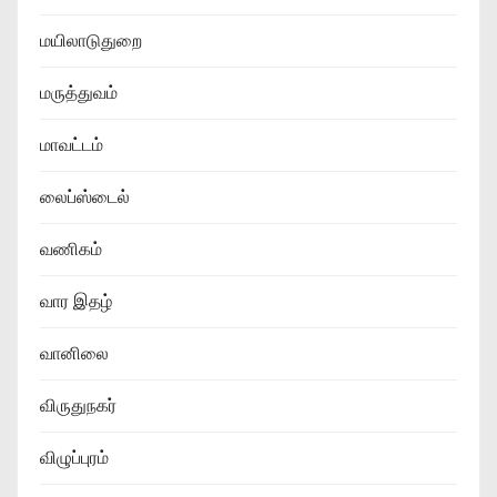
மயிலாடுதுறை
மருத்துவம்
மாவட்டம்
லைப்ஸ்டைல்
வணிகம்
வார இதழ்
வானிலை
விருதுநகர்
விழுப்புரம்