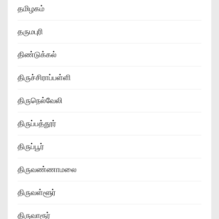
தமிழகம்
தருமபுரி
திண்டுக்கல்
திருச்சிராப்பள்ளி
திருநெல்வேலி
திருப்பத்தூர்
திருப்பூர்
திருவண்ணாமலை
திருவள்ளூர்
திருவாரூர்