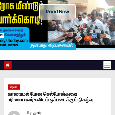
Read Now
மதுரை
காணாமல் போன செல்போன்களை
உரிமையாளர்களிடம் ஒப்படைக்கும் நிகழ்வு
By
குமார்