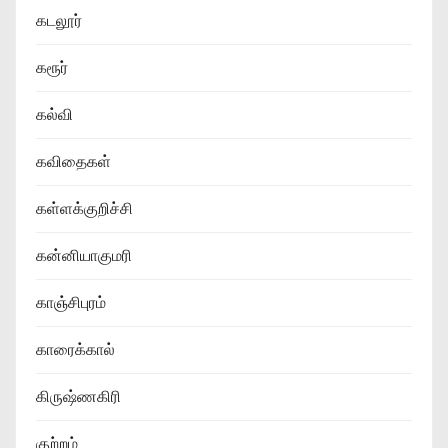
கடலூர்
கரூர்
கல்வி
கவிதைகள்
கள்ளக்குறிச்சி
கன்னியாகுமரி
காஞ்சிபுரம்
காரைக்கால்
கிருஷ்ணகிரி
குற்றம்