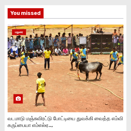
You missed
மதுரை
வடமாடு மஞ்சுவிரட்டு போட்டியை துவக்கி வைத்த எம்வி
கருப்பையா எம்எல்ஏ..,