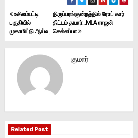
உசிலம்பட்டி
திருப்பரங்குன்றத்தில் ரோப் கார்
P
பகுதியில்
திட்டம் தயார்…MLA ராஜன்
o
முகாமிட்டு ஆய்வு
செல்லப்பா
s
t
குமார்
n
a
v
i
g
Related Post
a