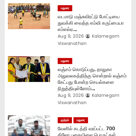
t
மதுரை
வடமாடு மஞ்சுவிரட்டு போட்டியை
i
துவக்கி வைத்த எம்வி கருப்பையா
எம்எல்ஏ..,
o
Aug 9, 2026
Kalamegam
n
Viswanathan
மதுரை
லஞ்சம் கொடுப்பது, தாலுகா
அலுவலகத்திற்கு சென்றால் லஞ்சம்
கேட்பது போன்ற செயல்களை
நிறுத்தியுள்ளோம்..,
Aug 9, 2026
Kalamegam
Viswanathan
குற்றம்
மதுரை
வேனில் கடத்தி வரப்பட்ட 700
கிலோ புகையிலை பொருட்கள்