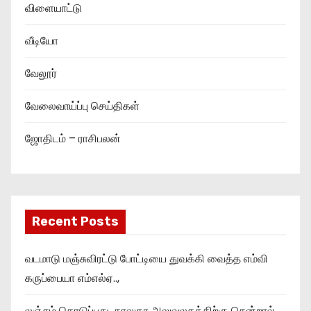
விளையாட்டு
வீடியோ
வேலூர்
வேலைவாய்ப்பு செய்திகள்
ஜோதிடம் – ராசிபலன்
Recent Posts
வடமாடு மஞ்சுவிரட்டு போட்டியை துவக்கி வைத்த எம்வி
கருப்பையா எம்எல்ஏ..,
லஞ்சம் கொடுப்பது, தாலுகா அலுவலகத்திற்கு சென்றால்