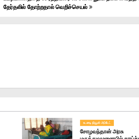
தேர்தலில் தோற்றதால் வெறிச்செயல்
உடனடி நியூஸ் அப்டேட்
சோழவந்தான் அரசு
மருத்துவமனையில் காய்ச்