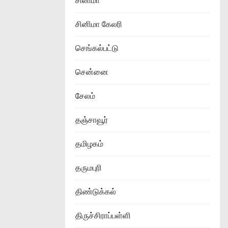
சினிமா
சினிமா கேலரி
செங்கல்பட்டு
சென்னை
சேலம்
தஞ்சாவூர்
தமிழகம்
தருமபுரி
திண்டுக்கல்
திருச்சிராப்பள்ளி