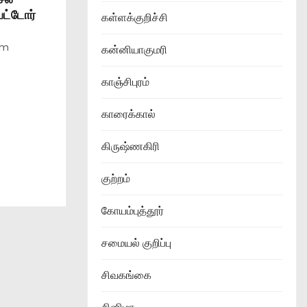
பட்டோர்
கள்ளக்குறிச்சி
am
கன்னியாகுமரி
காஞ்சிபுரம்
காரைக்கால்
கிருஷ்ணகிரி
குற்றம்
கோயம்புத்தூர்
சமையல் குறிப்பு
சிவகங்கை