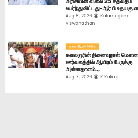
அரிசியின் விலை 25 சதவீதம்
i
உயர்ந்துவிட்டது-ஆர் பி உதயகுமார
o
Aug 8, 2026
Kalamegam
Viswanathan
n
உடனடி நியூஸ் அப்டேட்
கலைஞரின் நினைவுநாள் மௌன
ஊர்வலத்தில் ஆயிரம் பேருக்கு
அன்னதானம்..,
Aug 7, 2026
K Kaliraj