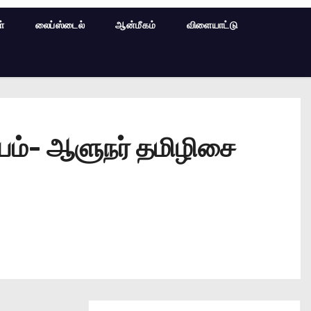
ள்
லைப்ஸ்டைல்
ஆன்மீகம்
விளையாட்டு
ாயம்- ஆளுநர் தமிழிசை