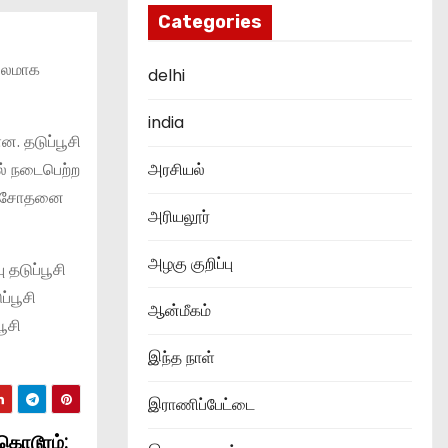
Categories
நிலமாக
delhi
india
ன. தடுப்பூசி
ல் நடைபெற்ற
அரசியல்
 பரிசோதனை
அரியலூர்
அழகு குறிப்பு
 தடுப்பூசி
்பூசி
ஆன்மீகம்
பூசி
இந்த நாள்
இராணிப்பேட்டை
கொடூரம்: