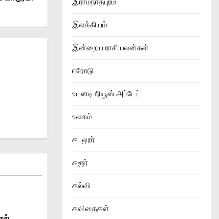
இராமநாதபுரம்
இலக்கியம்
இன்றைய ராசி பலன்கள்
ஈரோடு
உடனடி நியூஸ் அப்டேட்
உலகம்
கடலூர்
கரூர்
கல்வி
கவிதைகள்
சல்