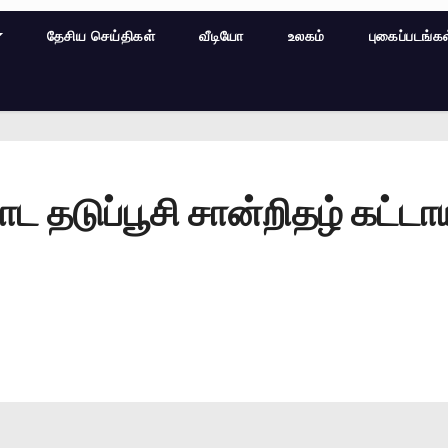
தேசிய செய்திகள்
வீடியோ
உலகம்
புகைப்படங்க
ட தடுப்பூசி சான்றிதழ் கட்ட