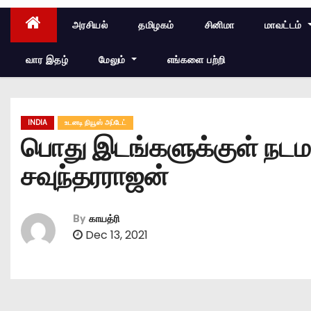
அரசியல்
தமிழகம்
சினிமா
மாவட்டம்
வார இதழ்
மேலும்
எங்களை பற்றி
INDIA
உடனடி நியூஸ் அப்டேட்
பொது இடங்களுக்குள் நடமா
சவுந்தரராஜன்
By
காயத்ரி
Dec 13, 2021