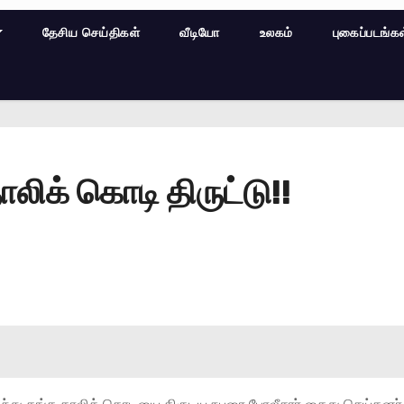
தேசிய செய்திகள்
வீடியோ
உலகம்
புகைப்படங்க
ாலிக் கொடி திருட்டு!!