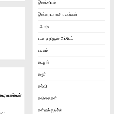
இலக்கியம்
இன்றைய ராசி பலன்கள்
ஈரோடு
உடனடி நியூஸ் அப்டேட்
உலகம்
கடலூர்
கரூர்
கல்வி
உபகரணங்கள்
கவிதைகள்
கள்ளக்குறிச்சி
kar