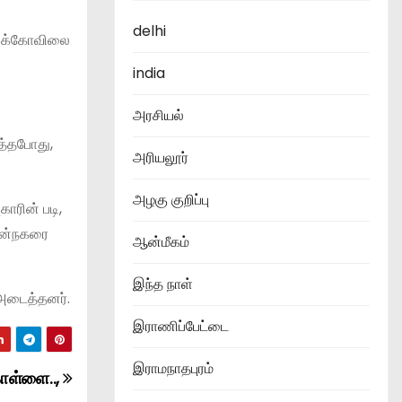
.
delhi
ன இக்கோவிலை
india
அரசியல்
்த்தபோது,
அரியலூர்
அழகு குறிப்பு
ாரின் படி,
்கன்நகரை
ஆன்மீகம்
இந்த நாள்
 அடைத்தனர்.
இராணிப்பேட்டை
இராமநாதபுரம்
ொள்ளை..,