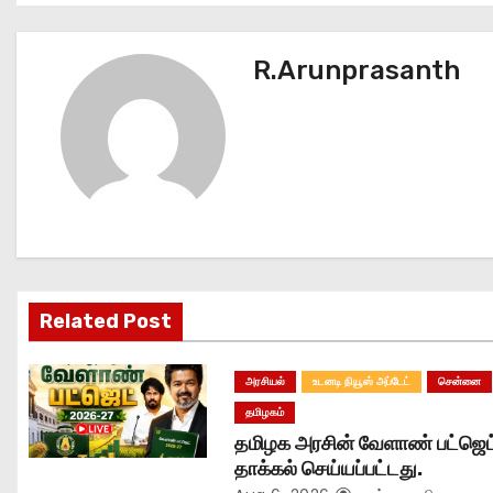
o
s
R.Arunprasanth
t
n
a
v
i
Related Post
g
அரசியல்
உடனடி நியூஸ் அப்டேட்
சென்னை
a
தமிழகம்
t
தமிழக அரசின் வேளாண் பட்ஜெட
தாக்கல் செய்யப்பட்டது.
i