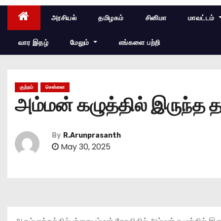
அரசியல்
தமிழகம்
சினிமா
மாவட்டம்
வார இதழ்
மேலும்
எங்களை பற்றி
குற்றம்
சென்னை
அம்மன் கழுத்தில் இருந்த த
By
R.Arunprasanth
May 30, 2025