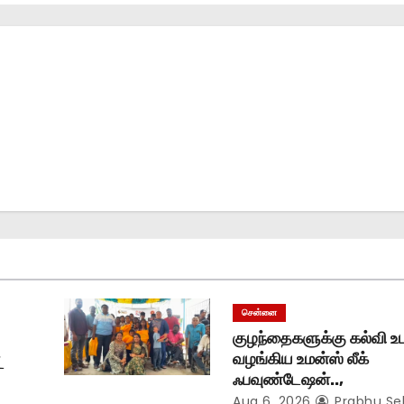
சென்னை
குழந்தைகளுக்கு கல்வி 
வழங்கிய உமன்ஸ் லீக்
்
ஃபவுண்டேஷன்..,
Aug 6, 2026
Prabhu Se