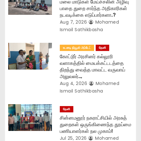
மலை மாடுகள் மேய்ச்சலின் அழிவு
i
பாதை துறை சார்ந்த அதிகாரிகள்
நடவடிக்கை எடுப்பார்களா.?
o
Aug 7, 2026
Mohamed
n
Ismail Sathikbasha
உடனடி நியூஸ் அப்டேட்
தேனி
கோட்டூர் அரசினர் கல்லூரி
வளாகத்தில் மையக்கட்டடத்தை
திறந்து வைத்த மாவட்ட வருவாய்
அலுவலர்..,
Aug 4, 2026
Mohamed
Ismail Sathikbasha
தேனி
சின்னமனூர் நகராட்சியில் அரசுத்
துறைகள் ஒருங்கிணைந்த தூய்மை
பணியாளர்கள் நல முகாம்!
Jul 25, 2026
Mohamed