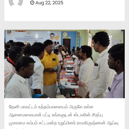
Aug 22, 2025
தேனி மாவட்டம் உத்தம்பாளையம் அருகே உள்ள
ஆனைமலையான் பட்டி உங்களுடன் ஸ்டாலின் சிறப்பு
முகாமை கம்பம் சட்டமன்ற உறுப்பினர் ராமகிருஷ்ணன் ஆய்வு