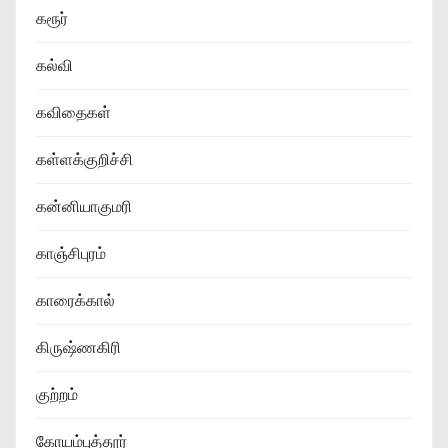
கரூர்
கல்வி
கவிதைகள்
கள்ளக்குறிச்சி
கன்னியாகுமரி
காஞ்சிபுரம்
காரைக்கால்
கிருஷ்ணகிரி
குற்றம்
கோயம்புத்தூர்