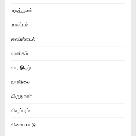
மருத்துவம்
மாவட்டம்
லைப்ஸ்டைல்
வணிகம்
வார இதழ்
வானிலை
விருதுநகர்
விழுப்புரம்
விளையாட்டு