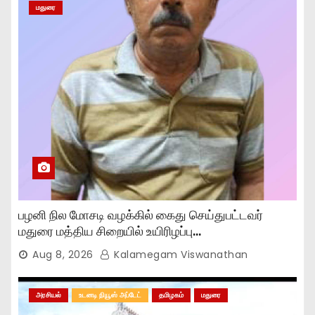
மதுரை
பழனி நில மோசடி வழக்கில் கைது செய்துபட்டவர்
மதுரை மத்திய சிறையில் உயிரிழப்பு…
Aug 8, 2026
Kalamegam Viswanathan
அரசியல்
உடனடி நியூஸ் அப்டேட்
தமிழகம்
மதுரை