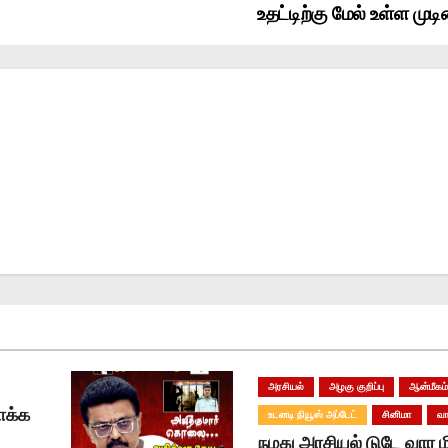
உதட்டிற்கு மேல் உள்ள முட
அரசியல்
அழகு குறிப்பு
ஆன்மீகம
ாக்க
உடனடி நியூஸ் அப்டேட்
சினிமா
வா
நமது அரசியல் டுடே வார ம