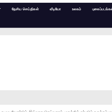
தேசிய செய்திகள்
வீடியோ
உலகம்
புகைப்படங்க