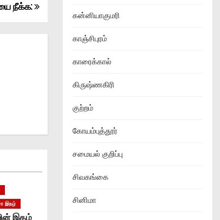
ியை நீக்க:
கன்னியாகுமரி
காஞ்சிபுரம்
காரைக்கால்
கிருஷ்ணகிரி
குற்றம்
கோயம்புத்தூர்
சமையல் குறிப்பு
சிவகங்கை
்
சினிமா
ர இதழ்
ின் இதழ்