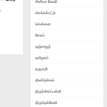
சினிமா கேலரி
்
செங்கல்பட்டு
சென்னை
சேலம்
தஞ்சாவூர்
தமிழகம்
தருமபுரி
திண்டுக்கல்
திருச்சிராப்பள்ளி
திருநெல்வேலி