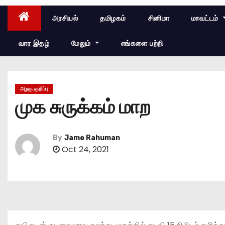
அரசியல்
தமிழகம்
சினிமா
மாவட்டம்
வார இதழ்
மேலும்
எங்களை பற்றி
அழகு குறிப்பு
முக சுருக்கம் மாற
By
Jame Rahuman
Oct 24, 2021