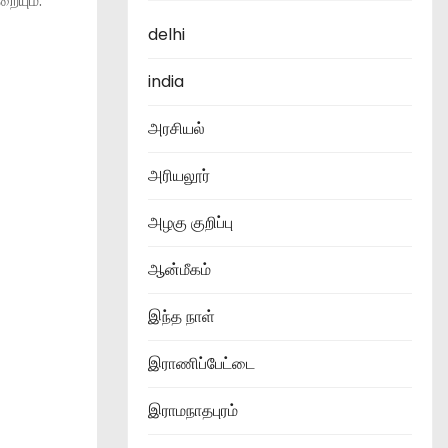
றையும்.
delhi
india
அரசியல்
அரியலூர்
அழகு குறிப்பு
ஆன்மீகம்
இந்த நாள்
இராணிப்பேட்டை
இராமநாதபுரம்