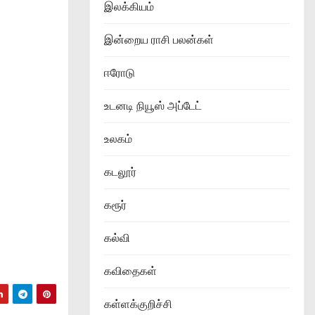
இலக்கியம்
இன்றைய ராசி பலன்கள்
ஈரோடு
உடனடி நியூஸ் அப்டேட்
உலகம்
கடலூர்
கரூர்
கல்வி
கவிதைகள்
கள்ளக்குறிச்சி