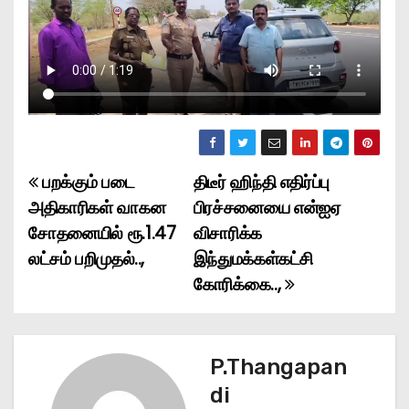
பறக்கும் படை
திடீர் ஹிந்தி எதிர்ப்பு
P
அதிகாரிகள் வாகன
பிரச்சனையை என்ஐஏ
o
சோதனையில் ரூ.1.47
விசாரிக்க
லட்சம் பறிமுதல்..,
இந்துமக்கள்கட்சி
s
கோரிக்கை..,
t
n
P.Thangapan
a
di