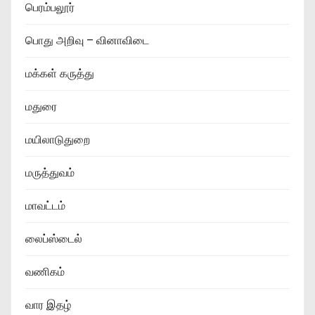
பெரம்பலூர்
பொது அறிவு – வினாவிடை
மக்கள் கருத்து
மதுரை
மயிலாடுதுறை
மருத்துவம்
மாவட்டம்
லைப்ஸ்டைல்
வணிகம்
வார இதழ்