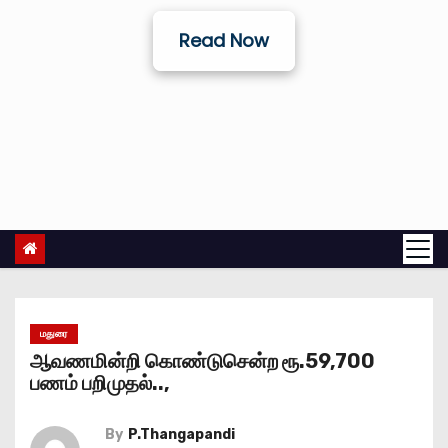
Read Now
மதுரை
ஆவணமின்றி கொண்டுசென்ற ரூ.59,700
பணம் பறிமுதல்..,
By
P.Thangapandi