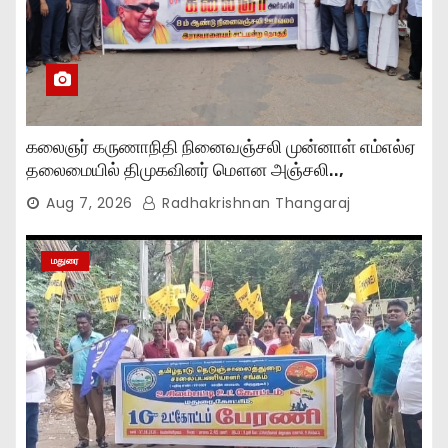
கலைஞர் கருணாநிதி நினைவஞ்சலி முன்னாள் எம்எல்ஏ
தலைமையில் திமுகவினர் மௌன அஞ்சலி..,
Aug 7, 2026
Radhakrishnan Thangaraj
மதுரை