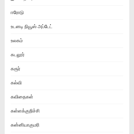
ஈரோடு
உடனடி நியூஸ் அப்டேட்
உலகம்
கடலூர்
கரூர்
கல்வி
கவிதைகள்
கள்ளக்குறிச்சி
கன்னியாகுமரி