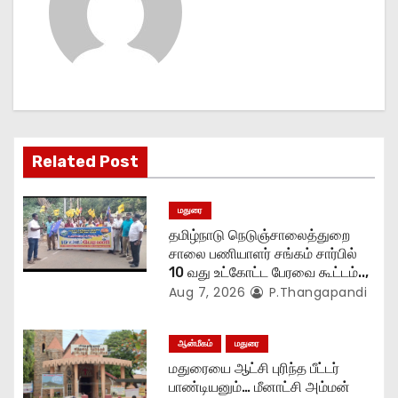
v
i
g
a
t
Related Post
i
மதுரை
o
தமிழ்நாடு நெடுஞ்சாலைத்துறை
சாலை பணியாளர் சங்கம் சார்பில்
n
10 வது உட்கோட்ட பேரவை கூட்டம்..,
Aug 7, 2026
P.Thangapandi
ஆன்மீகம்
மதுரை
மதுரையை ஆட்சி புரிந்த பீட்டர்
பாண்டியனும்… மீனாட்சி அம்மன்