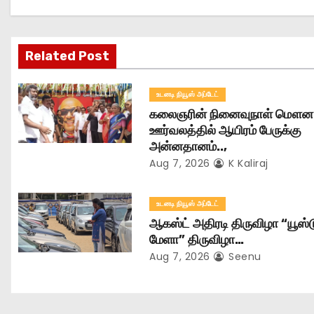
i
g
Related Post
a
உடனடி நியூஸ் அப்டேட்
t
கலைஞரின் நினைவுநாள் மௌன
ஊர்வலத்தில் ஆயிரம் பேருக்கு
i
அன்னதானம்..,
Aug 7, 2026
K Kaliraj
o
n
உடனடி நியூஸ் அப்டேட்
ஆகஸ்ட் அதிரடி திருவிழா “யூஸ்ட
மேளா” திருவிழா…
Aug 7, 2026
Seenu