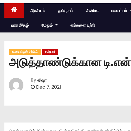
அரசியல்
தமிழகம்
சினிமா
மாவட்டம்
வார இதழ்
மேலும்
எங்களை பற்றி
உடனடி நியூஸ் அப்டேட்
தமிழகம்
அடுத்தாண்டுக்கான டி.என்
By
விஷா
Dec 7, 2021