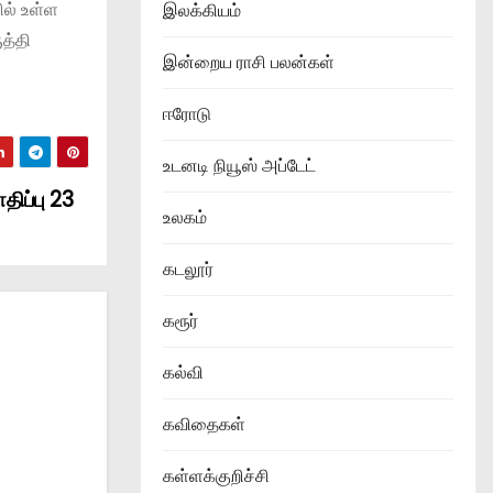
ல் உள்ள
இலக்கியம்
த்தி
இன்றைய ராசி பலன்கள்
ஈரோடு
உடனடி நியூஸ் அப்டேட்
திப்பு 23
உலகம்
கடலூர்
கரூர்
கல்வி
கவிதைகள்
கள்ளக்குறிச்சி