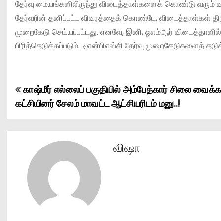
தேர்வு மையங்களிலிருந்து விடைத்தாள்களைக் கொண்டு வரும் வ
தேர்வரின் தனிப்பட்ட விவரத்தைக் கொண்டே, விடைத்தாள்கள் தி
முறைகேடு செய்யப்பட்டது. எனவே, இனி, ஓஎம்ஆர் விடைத்தாளில் உ
பிரித்தெடுக்கப்படும். டிஎன்பிஎஸ்சி தேர்வு முறைகேடுகளைத் தடுக
காஷ்மீர் எல்லைப் பகுதியில் அம்பேத்கார் சிலை வைக்
P
கட்சியினர் சேலம் மாவட்ட ஆட்சியரிடம் மனு..!
o
s
விஷா
t
n
a
v