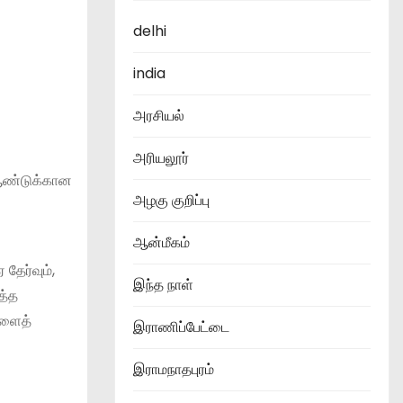
delhi
india
அரசியல்
அரியலூர்
 ஆண்டுக்கான
அழகு குறிப்பு
ஆன்மீகம்
தேர்வும்,
இந்த நாள்
த்த
களைத்
இராணிப்பேட்டை
இராமநாதபுரம்