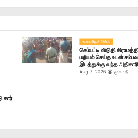
உடனடி நியூஸ் அப்டேட்
செம்பட்டி விடுதி கிராமத்
மறியல் செய்த உடன் சம்ப
இடத்துக்கு வந்த அதிகாரி
Aug 7, 2026
முகமதி
ு கார்