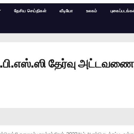
தேசிய செய்திகள்
வீடியோ
உலகம்
புகைப்படங்க
.பி.எஸ்.ஸி தேர்வு அட்டவணை 