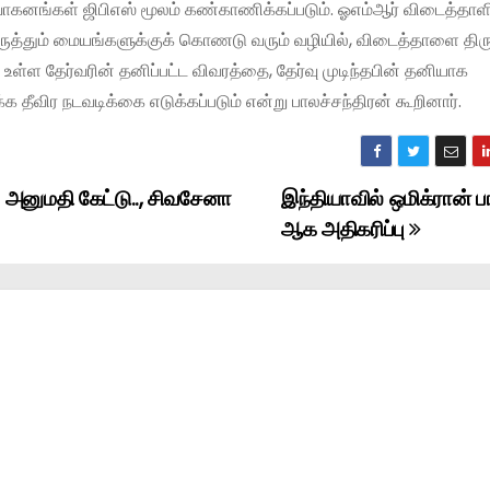
ாகனங்கள் ஜிபிஎஸ் மூலம் கண்காணிக்கப்படும். ஓஎம்ஆர் விடைத்தாளி
ருத்தும் மையங்களுக்குக் கொணடு வரும் வழியில், விடைத்தாளை திரு
ள்ள தேர்வரின் தனிப்பட்ட விவரத்தை, தேர்வு முடிந்தபின் தனியாக
்க தீவிர நடவடிக்கை எடுக்கப்படும் என்று பாலச்சந்திரன் கூறினார்.
க அனுமதி கேட்டு.., சிவசேனா
இந்தியாவில் ஒமிக்ரான் பா
ஆக அதிகரிப்பு