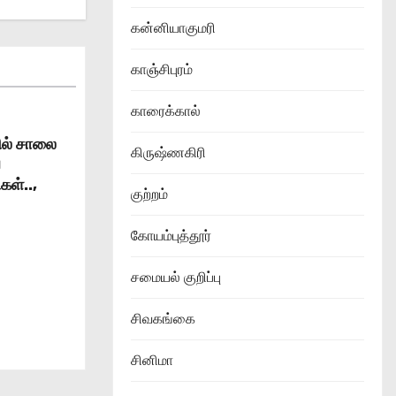
கன்னியாகுமரி
காஞ்சிபுரம்
காரைக்கால்
தில் சாலை
கிருஷ்ணகிரி
வ
கள்..,
குற்றம்
கோயம்புத்தூர்
சமையல் குறிப்பு
சிவகங்கை
சினிமா