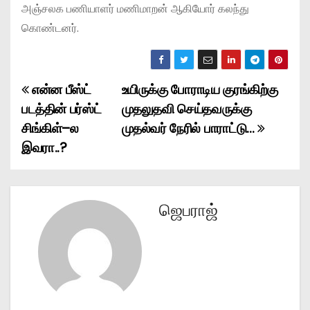
அஞ்சலக பணியாளர் மணிமாறன் ஆகியோர் கலந்து
கொண்டனர்.
என்ன பீஸ்ட்
உயிருக்கு போராடிய குரங்கிற்கு
P
படத்தின் பர்ஸ்ட்
முதலுதவி செய்தவருக்கு
o
சிங்கிள்–ல
முதல்வர் நேரில் பாராட்டு…
இவரா..?
s
t
n
ஜெபராஜ்
a
v
i