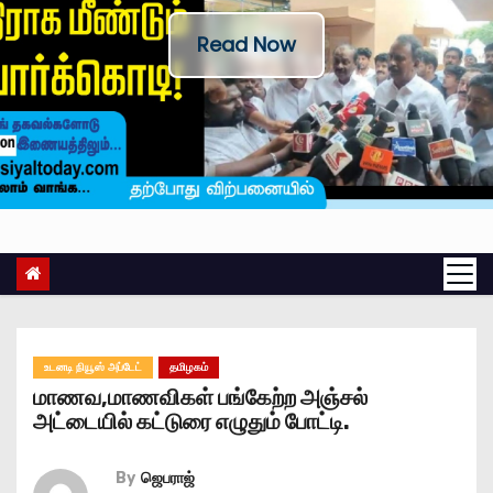
Read Now
உடனடி நியூஸ் அப்டேட்
தமிழகம்
மாணவ,மாணவிகள் பங்கேற்ற அஞ்சல்
அட்டையில் கட்டுரை எழுதும் போட்டி.
By
ஜெபராஜ்