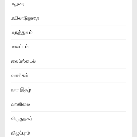
மதுரை
மயிலாடுதுறை
மருத்துவம்
மாவட்டம்
லைப்ஸ்டைல்
வணிகம்
வார இதழ்
வானிலை
விருதுநகர்
விழுப்புரம்