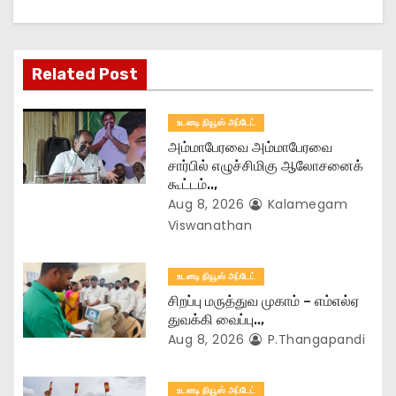
g
a
Related Post
t
உடனடி நியூஸ் அப்டேட்
i
அம்மாபேரவை அம்மாபேரவை
o
சார்பில் எழுச்சிமிகு ஆலோசனைக்
கூட்டம்..,
n
Aug 8, 2026
Kalamegam
Viswanathan
உடனடி நியூஸ் அப்டேட்
சிறப்பு மருத்துவ முகாம் – எம்எல்ஏ
துவக்கி வைப்பு..,
Aug 8, 2026
P.Thangapandi
உடனடி நியூஸ் அப்டேட்