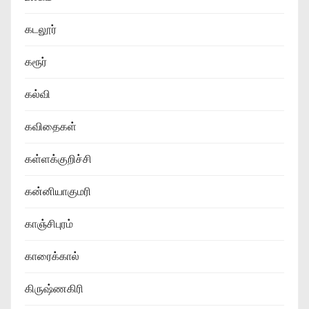
கடலூர்
கரூர்
கல்வி
கவிதைகள்
கள்ளக்குறிச்சி
கன்னியாகுமரி
காஞ்சிபுரம்
காரைக்கால்
கிருஷ்ணகிரி