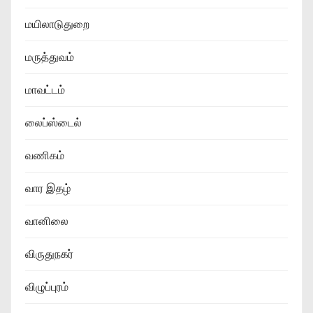
மயிலாடுதுறை
மருத்துவம்
மாவட்டம்
லைப்ஸ்டைல்
வணிகம்
வார இதழ்
வானிலை
விருதுநகர்
விழுப்புரம்