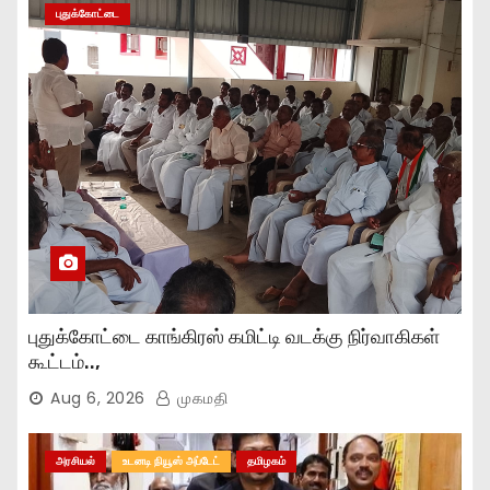
புதுக்கோட்டை
புதுக்கோட்டை காங்கிரஸ் கமிட்டி வடக்கு நிர்வாகிகள்
கூட்டம்..,
Aug 6, 2026
முகமதி
அரசியல்
உடனடி நியூஸ் அப்டேட்
தமிழகம்