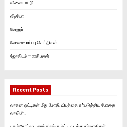
விளையாட்டு
வீடியோ
வேலூர்
வேலைவாய்ப்பு செய்திகள்
ஜோதிடம் – ராசிபலன்
Recent Posts
வாகன ஓட்டிகள் மீது மோதி விபத்தை ஏற்படுத்திய போதை
வாலிபர்..,
புதுக்கோட்டை காங்கிரஸ் கமிட்டி வடக்கு நிர்வாகிகள்