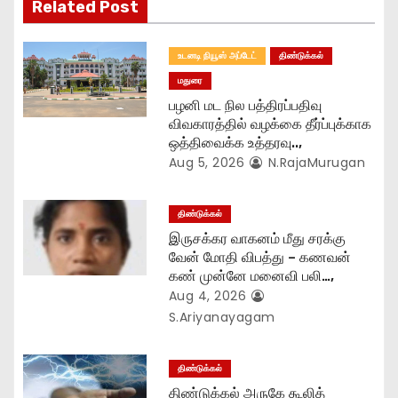
t
Related Post
i
உடனடி நியூஸ் அப்டேட்
திண்டுக்கல்
o
மதுரை
பழனி மட நில பத்திரப்பதிவு
n
விவகாரத்தில் வழக்கை தீர்ப்புக்காக
ஒத்திவைக்க உத்தரவு..,
Aug 5, 2026
N.RajaMurugan
திண்டுக்கல்
இருசக்கர வாகனம் மீது சரக்கு
வேன் மோதி விபத்து – கணவன்
கண் முன்னே மனைவி பலி…,
Aug 4, 2026
S.Ariyanayagam
திண்டுக்கல்
திண்டுக்கல் அருகே கூலித்