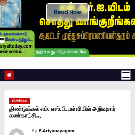
Read Now
திண்டுக்கல்
திண்டுக்கல் எம். எஸ்.பி.பள்ளியில் அறிவுசார்
கண்காட்சி..,
By
S.Ariyanayagam