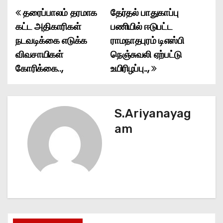
தரைப்பாலம் தரமாக
தேர்தல் பாதுகாப்பு
P
கட்ட அதிகாரிகள்
பணியில் ஈடுபட்ட
o
நடவடிக்கை எடுக்க
ராமநாதபுரம் டிஎஸ்பி
விவசாயிகள்
நெஞ்சுவலி ஏற்பட்டு
s
கோரிக்கை..,
உயிரிழப்பு..,
t
n
S.Ariyanayag
a
am
v
i
g
a