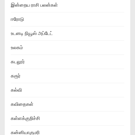
இன்றைய ராசி பலன்கள்
ஈரோடு
உடனடி நியூஸ் அப்டேட்
உலகம்
கடலூர்
கரூர்
கல்வி
கவிதைகள்
கள்ளக்குறிச்சி
கன்னியாகுமரி