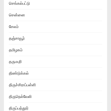
செங்கல்பட்டு
சென்னை
சேலம்
தஞ்சாவூர்
தமிழகம்
தருமபுரி
திண்டுக்கல்
திருச்சிராப்பள்ளி
திருநெல்வேலி
திருப்பத்தூர்