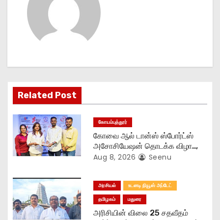
a
v
i
g
Related Post
a
t
கோயம்புத்தூர்
கோவை ஆல் டான்ஸ் ஸ்போர்ட்ஸ்
i
அசோசியேஷன் தொடக்க விழா..,
Aug 8, 2026
Seenu
o
n
அரசியல்
உடனடி நியூஸ் அப்டேட்
தமிழகம்
மதுரை
அரிசியின் விலை 25 சதவீதம்