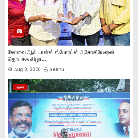
கோவை ஆல் டான்ஸ் ஸ்போர்ட்ஸ் அசோசியேஷன்
தொடக்க விழா..,
Aug 8, 2026
Seenu
மதுரை