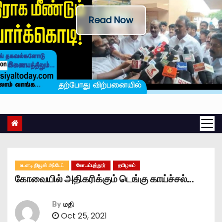
Read Now
உடனடி நியூஸ் அப்டேட்
கோயம்புத்தூர்
தமிழகம்
கோவையில் அதிகரிக்கும் டெங்கு காய்ச்சல்…
By
மதி
Oct 25, 2021