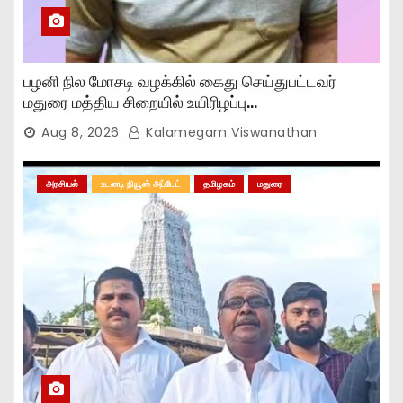
பழனி நில மோசடி வழக்கில் கைது செய்துபட்டவர்
மதுரை மத்திய சிறையில் உயிரிழப்பு…
Aug 8, 2026
Kalamegam Viswanathan
அரசியல்
உடனடி நியூஸ் அப்டேட்
தமிழகம்
மதுரை