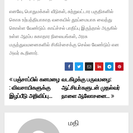
எனவே, பொதுமக்கள் வீடுகள், சுற்றுவட்டார பகுதிகளில்
கொசு உற்பத்தியாகாத வகையில் தூய்மையாக வைத்து
கொள்ள வேண்டும். காய்ச்சல் பாதிப்பு இருந்தால் அருகில்
உள்ள ஆரம்ப சுகாதார நிலையங்கள், அரசு
மருத்துவமனைகளில் சிகிச்சைக்கு செல்ல வேண்டும் என
அவர் கூறினார்.
பஞ்சாப்பில் கனமழை
வடகிழக்கு பருவமழை:
P
: விவசாயிகளுக்கு
ஆட்சியா்களுடன் முதல்வர்
o
இழப்பீடு அறிவிப்பு…
நாளை ஆலோசனை…
s
t
மதி
n