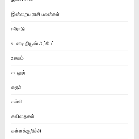
இன்றைய ராசி பலன்கள்
ஈரோடு
உடனடி நியூஸ் அப்டேட்
உலகம்
கடலூர்
கரூர்
கல்வி
கவிதைகள்
கள்ளக்குறிச்சி