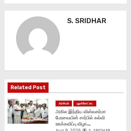
s
t
S. SRIDHAR
n
a
v
i
g
Related Post
a
t
அரசியல்
புதுக்கோட்டை
அகில இந்திய விஸ்வகர்மா
i
பேரவையின் சார்பில் கல்வி
ஊக்கவிப்பு விழா..,
o
Aug 9, 2026
S. SRIDHAR