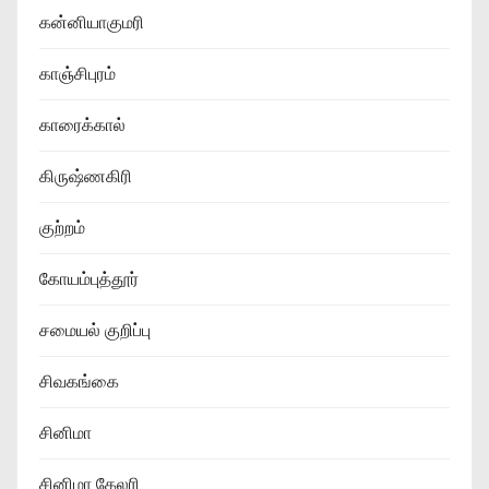
கன்னியாகுமரி
காஞ்சிபுரம்
காரைக்கால்
கிருஷ்ணகிரி
குற்றம்
கோயம்புத்தூர்
சமையல் குறிப்பு
சிவகங்கை
சினிமா
சினிமா கேலரி