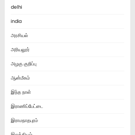
delhi
india
அரசியல்
அரியலூர்
அழகு குறிப்பு
ஆன்மீகம்
இந்த நாள்
இராணிப்பேட்டை
இராமநாதபுரம்
இலக்கியம்