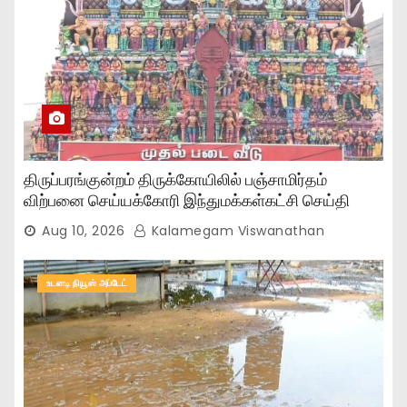
திருப்பரங்குன்றம் திருக்கோயிலில் பஞ்சாமிர்தம்
விற்பனை செய்யக்கோரி இந்துமக்கள்கட்சி செய்தி
அறிக்கை!
Aug 10, 2026
Kalamegam Viswanathan
உடனடி நியூஸ் அப்டேட்