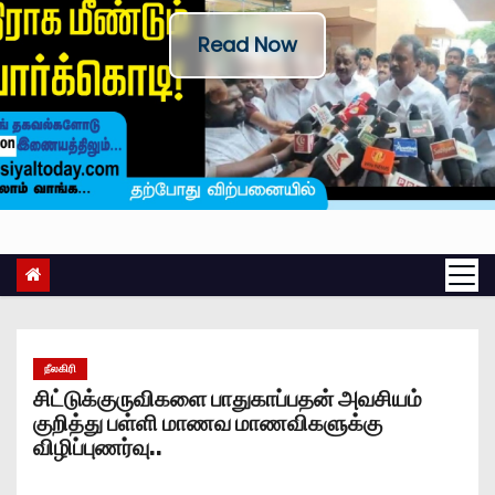
Read Now
நீலகிரி
சிட்டுக்குருவிகளை பாதுகாப்பதன் அவசியம்
குறித்து பள்ளி மாணவ மாணவிகளுக்கு
விழிப்புணர்வு..