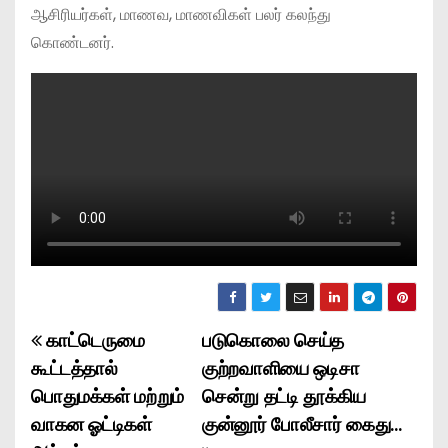
ஆசிரியர்கள், மாணவ, மாணவிகள் பலர் கலந்து
கொண்டனர்.
காட்டெருமை
படுகொலை செய்த
P
கூட்டத்தால்
குற்றவாளியை ஒடிசா
o
பொதுமக்கள் மற்றும்
சென்று தட்டி தூக்கிய
வாகன ஓட்டிகள்
குன்னூர் போலீசார் கைது…
s