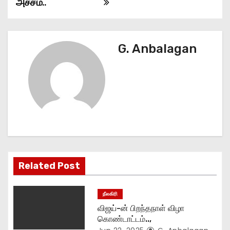
அச்சம்..
t
n
G. Anbalagan
a
v
i
g
a
t
Related Post
i
நீலகிரி
o
விஜய்-ன் பிறந்தநாள் விழா
கொண்டாட்டம்..,
n