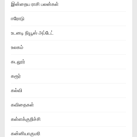
இன்றைய ராசி பலன்கள்
ஈரோடு
உடனடி நியூஸ் அப்டேட்
உலகம்
கடலூர்
கரூர்
கல்வி
கவிதைகள்
கள்ளக்குறிச்சி
கன்னியாகுமரி