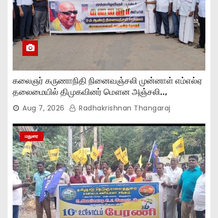
கலைஞர் கருணாநிதி நினைவஞ்சலி முன்னாள் எம்எல்ஏ
தலைமையில் திமுகவினர் மௌன அஞ்சலி..,
Aug 7, 2026
Radhakrishnan Thangaraj
மதுரை