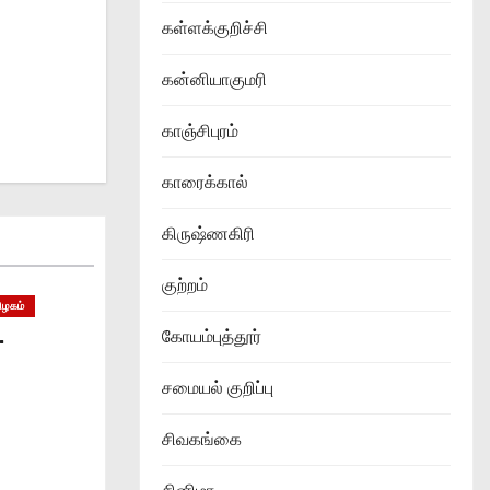
கள்ளக்குறிச்சி
கன்னியாகுமரி
காஞ்சிபுரம்
காரைக்கால்
கிருஷ்ணகிரி
குற்றம்
ிழகம்
கோயம்புத்தூர்
…
சமையல் குறிப்பு
சிவகங்கை