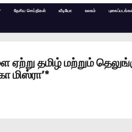
தேசிய செய்திகள்
வீடியோ
உலகம்
புகைப்படங்க
ற்று தமிழ் மற்றும் தெலுங்க
கா மிஸ்ரா’*