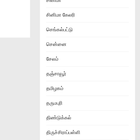
சினிமா
சினிமா கேலரி
செங்கல்பட்டு
சென்னை
சேலம்
தஞ்சாவூர்
தமிழகம்
தருமபுரி
திண்டுக்கல்
திருச்சிராப்பள்ளி