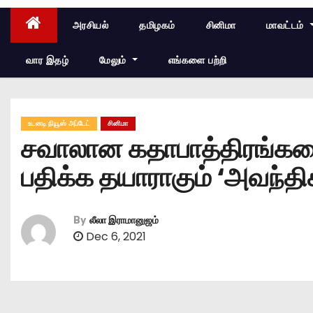
அரசியல்
தமிழகம்
சினிமா
மாவட்டம்
வார இதழ்
மேலும்
எங்களை பற்றி
உடனடி நியூஸ் அப்டேட்
சினிமா
சவாலான கதாபாத்திரங்களை ஏ
பதிக்க தயாராகும் ‘அவந்தி
By
லீலா இராமானுஜம்
Dec 6, 2021