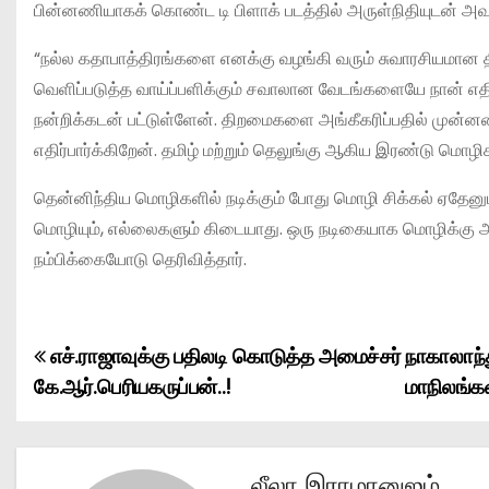
பின்னணியாகக் கொண்ட டி பிளாக் படத்தில் அருள்நிதியுடன் அவந்
“நல்ல கதாபாத்திரங்களை எனக்கு வழங்கி வரும் சுவாரசியமான தி
வெளிப்படுத்த வாய்ப்பளிக்கும் சவாலான வேடங்களையே நான் எதிர
நன்றிக்கடன் பட்டுள்ளேன். திறமைகளை அங்கீகரிப்பதில் முன்னண
எதிர்பார்க்கிறேன். தமிழ் மற்றும் தெலுங்கு ஆகிய இரண்டு மொழிக
தென்னிந்திய மொழிகளில் நடிக்கும் போது மொழி சிக்கல் ஏதேன
மொழியும், எல்லைகளும் கிடையாது. ஒரு நடிகையாக மொழிக்கு அப
நம்பிக்கையோடு தெரிவித்தார்.
எச்.ராஜாவுக்கு பதிலடி கொடுத்த அமைச்சர்
நாகாலாந்
P
கே.ஆர்.பெரியகருப்பன்..!
மாநிலங்கள
o
s
லீலா இராமானுஜம்