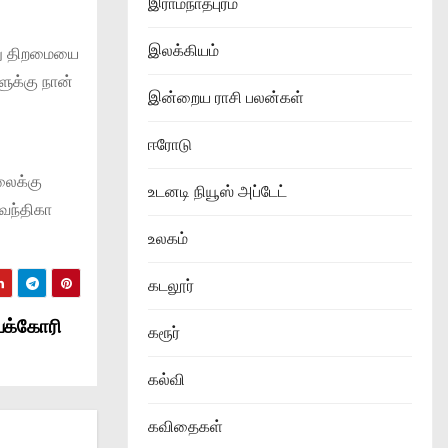
இராமநாதபுரம்
இலக்கியம்
னது திறமையை
ுக்கு நான்
இன்றைய ராசி பலன்கள்
ஈரோடு
லைக்கு
உடனடி நியூஸ் அப்டேட்
வந்திகா
உலகம்
கடலூர்
யக்கோரி
கரூர்
கல்வி
கவிதைகள்