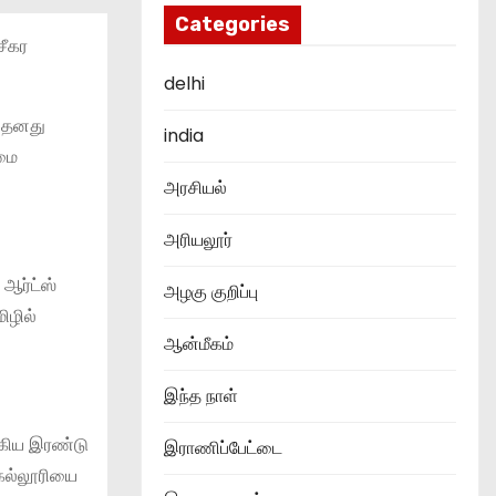
Categories
சீகர
delhi
் தனது
india
்மை
அரசியல்
அரியலூர்
 ஆர்ட்ஸ்
அழகு குறிப்பு
ிழில்
ஆன்மீகம்
இந்த நாள்
 ஆகிய இரண்டு
இராணிப்பேட்டை
 கல்லூரியை