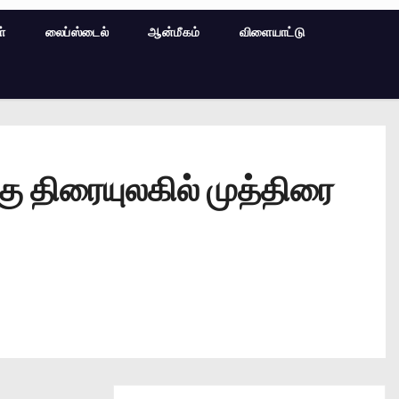
ள்
லைப்ஸ்டைல்
ஆன்மீகம்
விளையாட்டு
ு திரையுலகில் முத்திரை