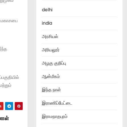
றுமுகம்
delhi
ர் மகாசபை
india
அரசியல்
இந்த
அரியலூர்
அழகு குறிப்பு
ஆன்மீகம்
பகுதியில்
ற்றும்
இந்த நாள்
இராணிப்பேட்டை
இராமநாதபுரம்
னாள்