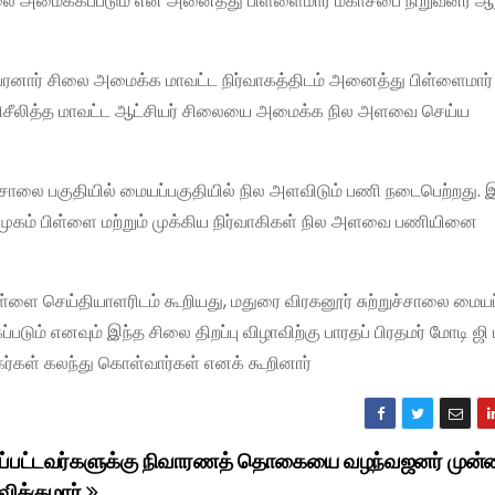
சிலை அமைக்கப்படும் என அனைத்து பிள்ளைமார் மகாசபை நிறுவனர் ஆ
ிதம்பரனார் சிலை அமைக்க மாவட்ட நிர்வாகத்திடம் அனைத்து பிள்ளைமா
 பரிசீலித்த மாவட்ட ஆட்சியர் சிலையை அமைக்க நில அளவை செய்ய
்சாலை பகுதியில் மையப்பகுதியில் நில அளவிடும் பணி நடைபெற்றது. 
கம் பிள்ளை மற்றும் முக்கிய நிர்வாகிகள் நில அளவை பணியினை
்ளை செய்தியாளரிடம் கூறியது, மதுரை விரகனூர் சுற்றுச்சாலை மையப்
ும் எனவும் இந்த சிலை திறப்பு விழாவிற்கு பாரதப் பிரதமர் மோடி ஜி ம
ர்கள் கலந்து கொள்வார்கள் எனக் கூறினார்
கப்பட்டவர்களுக்கு நிவாரணத் தொகையை வழந்வஜனர் முன்
விக்குமார்