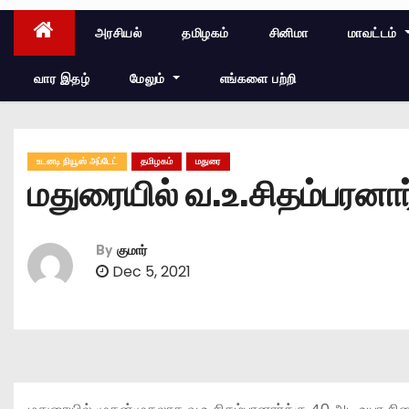
அரசியல்
தமிழகம்
சினிமா
மாவட்டம்
வார இதழ்
மேலும்
எங்களை பற்றி
உடனடி நியூஸ் அப்டேட்
தமிழகம்
மதுரை
மதுரையில் வ.உ.சிதம்பரனார
By
குமார்
Dec 5, 2021