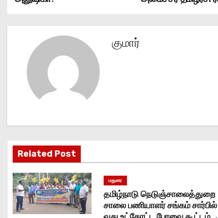
o
s
குமார்
t
n
a
v
i
g
Related Post
a
மதுரை
t
தமிழ்நாடு நெடுஞ்சாலைத்துறை
சாலை பணியாளர் சங்கம் சார்பில்
i
வது உட்கோட்ட பேரவை கூட்டம்..,