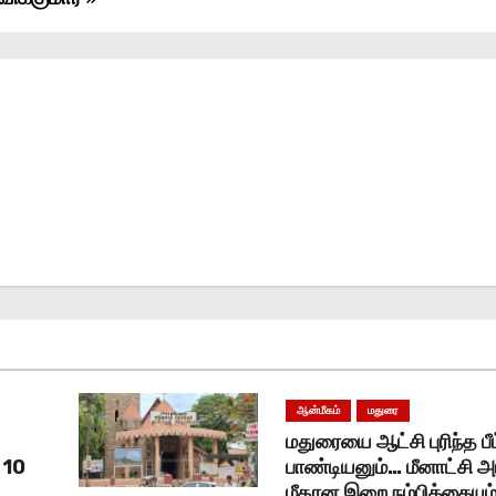
ஆன்மீகம்
மதுரை
மதுரையை ஆட்சி புரிந்த பீட
 10
பாண்டியனும்… மீனாட்சி அ
மீதான இறை நம்பிக்கையும