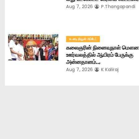
Aug 7, 2026
P.Thangapandi
o
n
உடனடி நியூஸ் அப்டேட்
கலைஞரின் நினைவுநாள் மௌன
ஊர்வலத்தில் ஆயிரம் பேருக்கு
அன்னதானம்..,
Aug 7, 2026
K Kaliraj