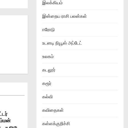
இலக்கியம்
இன்றைய ராசி பலன்கள்
ஈரோடு
உடனடி நியூஸ் அப்டேட்
உலகம்
கடலூர்
கரூர்
கல்வி
கவிதைகள்
்டர்
ம்மன்
கள்ளக்குறிச்சி
்… – ஒரு