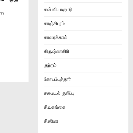
கன்னியாகுமரி
am
காஞ்சிபுரம்
காரைக்கால்
கிருஷ்ணகிரி
குற்றம்
கோயம்புத்தூர்
சமையல் குறிப்பு
சிவகங்கை
சினிமா