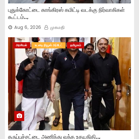
புதுக்கோட்டை காங்கிரஸ் கமிட்டி வடக்கு நிர்வாகிகள்
கூட்டம்..,
Aug 6, 2026
முகமதி
அரசியல்
உடனடி நியூஸ் அப்டேட்
தமிழகம்
கருப்புச்சட்டை அணிந்து வந்த உதயநிதி..,