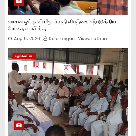
வாகன ஓட்டிகள் மீது மோதி விபத்தை ஏற்படுத்திய
போதை வாலிபர்..,
Aug 6, 2026
Kalamegam Viswanathan
புதுக்கோட்டை