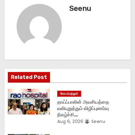
n
Seenu
a
v
i
g
a
Related Post
t
கோயம்புத்தூர்
i
தாய்ப்பாலின் அவசியத்தை
o
வலியுறுத்தும் விழிப்புணர்வு
நிகழ்ச்சி..,
n
Aug 6, 2026
Seenu