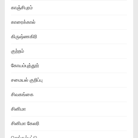
காஞ்சிபுரம்
காரைக்கால்
கிருஷ்ணகிரி
குற்றம்
கோயம்புத்தூர்
சமையல் குறிப்பு
சிவகங்கை
சினிமா
சினிமா கேலரி
செங்கல்பட்டு