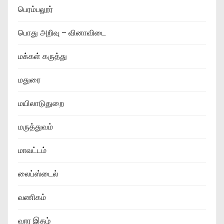
பெரம்பலூர்
பொது அறிவு – வினாவிடை
மக்கள் கருத்து
மதுரை
மயிலாடுதுறை
மருத்துவம்
மாவட்டம்
லைப்ஸ்டைல்
வணிகம்
வார இதழ்