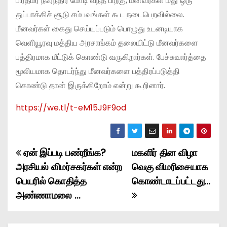
பிரதமர் நரேந்திர மோடி வந்த பிறகு, மீனவர்கள் மீது ஒரு
துப்பாக்கிச் சூடு சம்பவங்கள் கூட நடைபெறவில்லை.
மீனவர்கள் கைது செய்யப்படும் பொழுது உடனடியாக
வெளியூரவு மத்திய அரசாங்கம் தலையிட்டு மீனவர்களை
பத்திரமாக மீட்டுக் கொண்டு வருகிறார்கள். பேச்சுவார்த்தை
மூலியமாக தொடர்ந்து மீனவர்களை பத்திரப்படுத்தி
கொண்டு தான் இருக்கிறோம் என்று கூறினார்.
https://we.tl/t-eM15J9F9od
ஏன் இப்படி பண்றீங்க?
மகளிர் தின விழா
P
அரசியல் விமர்சகர்கள் என்ற
வெகு விமரிசையாக
o
பெயரில் கொதித்த
கொண்டாடப்பட்டது…
அண்ணாமலை …
s
t