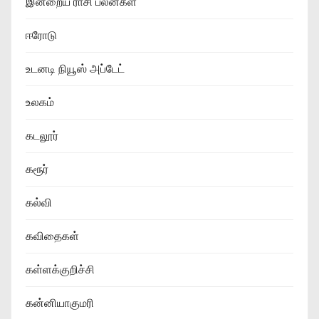
இன்றைய ராசி பலன்கள்
ஈரோடு
உடனடி நியூஸ் அப்டேட்
உலகம்
கடலூர்
கரூர்
கல்வி
கவிதைகள்
கள்ளக்குறிச்சி
கன்னியாகுமரி