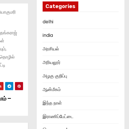
Categories
ியாகுமரி
delhi
 தங்கராஜ்
india
கள்
ம்,
அரசியல்
 தொழில்
அரியலூர்
்டி
அழகு குறிப்பு
ஆன்மீகம்
ோம் –
இந்த நாள்
இராணிப்பேட்டை