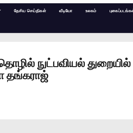
தேசிய செய்திகள்
வீடியோ
உலகம்
புகைப்படங்க
ொழில் நுட்பவியல் துறையில் 
 தங்கராஜ்