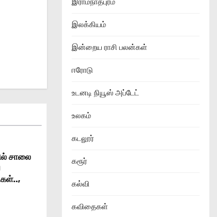
இராமநாதபுரம்
இலக்கியம்
இன்றைய ராசி பலன்கள்
ஈரோடு
உடனடி நியூஸ் அப்டேட்
உலகம்
கடலூர்
தில் சாலை
கரூர்
வ
கள்..,
கல்வி
கவிதைகள்