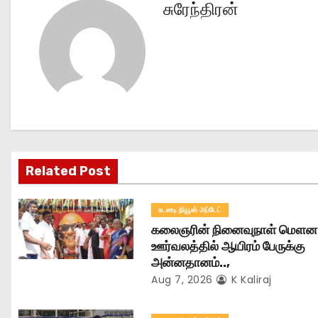
சுரேந்திரன்
t
n
a
v
i
g
Related Post
a
உடனடி நியூஸ் அப்டேட்
t
கலைஞரின் நினைவுநாள் மௌன
ஊர்வலத்தில் ஆயிரம் பேருக்கு
i
அன்னதானம்..,
Aug 7, 2026
K Kaliraj
o