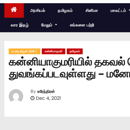
அரசியல்
தமிழகம்
சினிமா
மாவட்டம்
வார இதழ்
மேலும்
எங்களை பற்றி
உடனடி நியூஸ் அப்டேட்
கன்னியாகுமரி
தமிழகம்
கன்னியாகுமரியில் தகவல் த
துவங்கப்படவுள்ளது – மனோ
By
சுரேந்திரன்
Dec 4, 2021