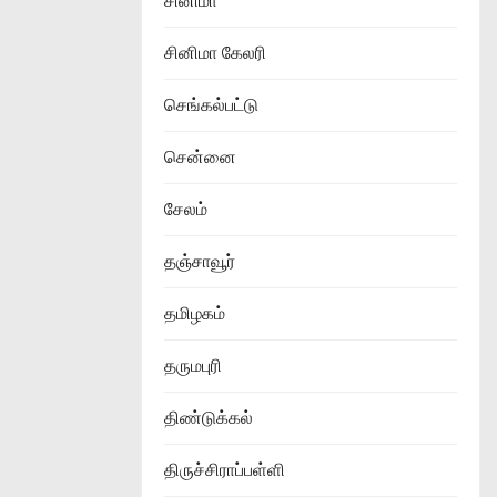
சினிமா
சினிமா கேலரி
செங்கல்பட்டு
சென்னை
சேலம்
தஞ்சாவூர்
தமிழகம்
தருமபுரி
திண்டுக்கல்
திருச்சிராப்பள்ளி