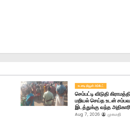
உடனடி நியூஸ் அப்டேட்
செம்பட்டி விடுதி கிராமத்
மறியல் செய்த உடன் சம்ப
இடத்துக்கு வந்த அதிகாரி
Aug 7, 2026
முகமதி