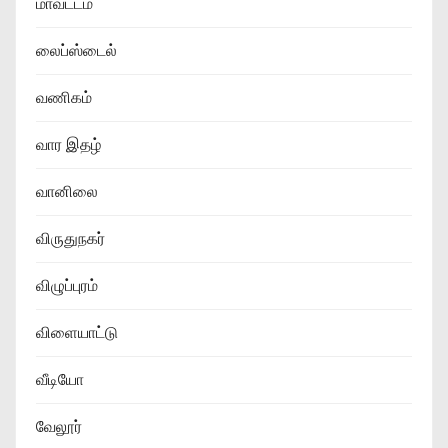
மாவட்டம்
லைப்ஸ்டைல்
வணிகம்
வார இதழ்
வானிலை
விருதுநகர்
விழுப்புரம்
விளையாட்டு
வீடியோ
வேலூர்