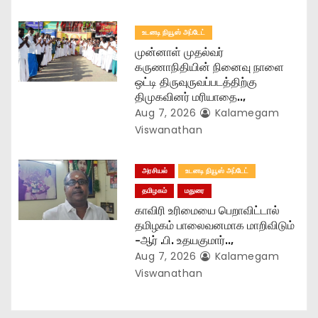
n
உடனடி நியூஸ் அப்டேட்
முன்னாள் முதல்வர்
கருணாநிதியின் நினைவு நாளை
ஒட்டி திருவுருவப்படத்திற்கு
திமுகவினர் மரியாதை..,
Aug 7, 2026
Kalamegam
Viswanathan
அரசியல்
உடனடி நியூஸ் அப்டேட்
தமிழகம்
மதுரை
காவிரி உரிமையை பெறாவிட்டால்
தமிழகம் பாலைவனமாக மாறிவிடும்
-ஆர் .பி. உதயகுமார்..,
Aug 7, 2026
Kalamegam
Viswanathan