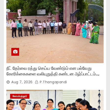
நீட் தேர்வை ரத்து செய்ய வேண்டும் என பல்வேறு
கோரிக்கைகளை வலியுறுத்தி கண்டன ஆர்ப்பாட்டம்..,
Aug 7, 2026
P.Thangapandi
கோயம்புத்தூர்