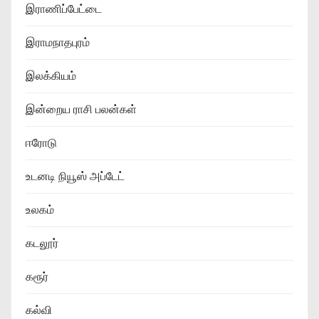
இராணிப்பேட்டை
இராமநாதபுரம்
இலக்கியம்
இன்றைய ராசி பலன்கள்
ஈரோடு
உடனடி நியூஸ் அப்டேட்
உலகம்
கடலூர்
கரூர்
கல்வி