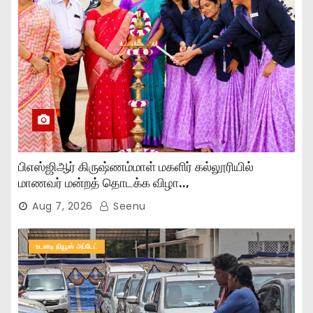
பிஎஸ்ஜிஆர் கிருஷ்ணம்மாள் மகளிர் கல்லூரியில்
மாணவர் மன்றத் தொடக்க விழா..,
Aug 7, 2026
Seenu
உடனடி நியூஸ் அப்டேட்