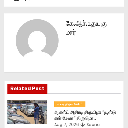
s
t
கே.ஆர்.உதயகு
n
மார்
a
v
i
g
Related Post
a
t
உடனடி நியூஸ் அப்டேட்
ஆகஸ்ட் அதிரடி திருவிழா “யூஸ்டு
i
கார் மேளா” திருவிழா…
Aug 7, 2026
Seenu
o