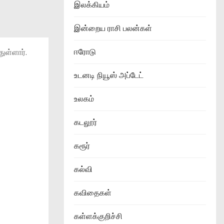
இலக்கியம்
இன்றைய ராசி பலன்கள்
ஈரோடு
ுள்ளார்.
உடனடி நியூஸ் அப்டேட்
உலகம்
கடலூர்
கரூர்
கல்வி
கவிதைகள்
கள்ளக்குறிச்சி