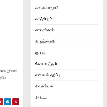
கன்னியாகுமரி
காஞ்சிபுரம்
காரைக்கால்
கிருஷ்ணகிரி
குற்றம்
கோயம்புத்தூர்
சரமாக தவெக
சமையல் குறிப்பு
தில்
சிவகங்கை
சினிமா