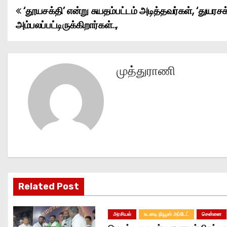
‘தூயசக்தி’ என்று சுயதம்பட்டம் அடித்தவர்கள், ‘துயரசக
P
அம்பலப்பட்டிருக்கிறார்கள்..,
o
s
முத்துராணி
t
n
a
v
i
g
Related Post
a
அரசியல்
உடனடி நியூஸ் அப்டேட்
சென்னை