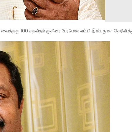
 வைத்தது 100 சதவீதம் குதிரை பேரமென எம்.பி இன்பதுரை தெரிவித்த