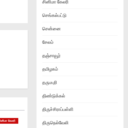
சினிமா கேலரி
செங்கல்பட்டு
சென்னை
சேலம்
தஞ்சாவூர்
தமிழகம்
தருமபுரி
திண்டுக்கல்
திருச்சிராப்பள்ளி
ினிமா கேலரி
திருநெல்வேலி