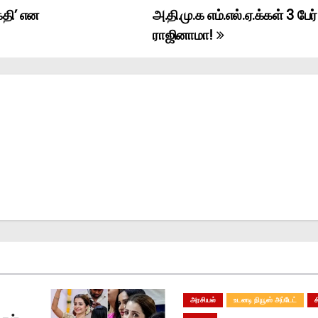
்தி’ என
அ.தி.மு.க எம்.எல்.ஏ.க்கள் 3 பேர்
ராஜினாமா!
அரசியல்
உடனடி நியூஸ் அப்டேட்
ச