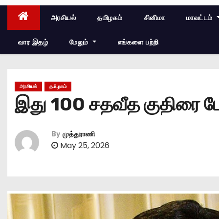
அரசியல்
தமிழகம்
சினிமா
மாவட்டம்
வார இதழ்
மேலும்
எங்களை பற்றி
அரசியல்
தமிழகம்
இது 100 சதவீத குதிரை பே
By
முத்துராணி
May 25, 2026