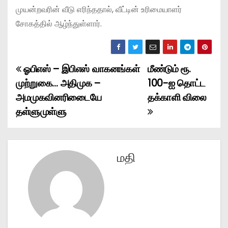
முயன்றவரின் வீடு எரிந்ததால், வீட்டின் உரிமையாளர்
சோகத்தில் ஆழ்ந்துள்ளார்.
ஓபிஎஸ் – இபிஎஸ் வாகனங்கள்
மீண்டும் ரூ.
P
முற்றுகை… அதிமுக –
100-ஐ தொட்ட
o
அமமுகவினரிடைையே
தக்காளி விலை
தள்ளுமுள்ளு
s
t
n
மதி
a
v
i