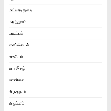
மயிலாடுதுறை
மருத்துவம்
மாவட்டம்
லைப்ஸ்டைல்
வணிகம்
வார இதழ்
வானிலை
விருதுநகர்
விழுப்புரம்