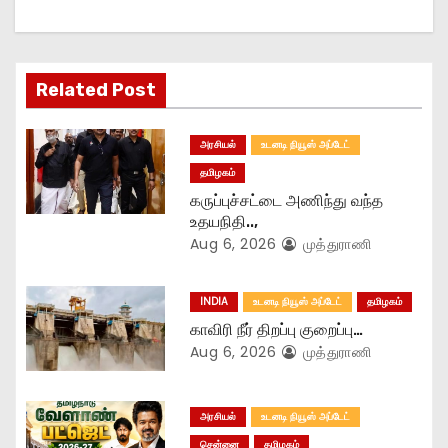
g
a
Related Post
t
அரசியல்
உடனடி நியூஸ் அப்டேட்
i
தமிழகம்
o
கருப்புச்சட்டை அணிந்து வந்த
உதயநிதி..,
n
Aug 6, 2026
முத்துராணி
INDIA
உடனடி நியூஸ் அப்டேட்
தமிழகம்
காவிரி நீர் திறப்பு குறைப்பு…
Aug 6, 2026
முத்துராணி
அரசியல்
உடனடி நியூஸ் அப்டேட்
சென்னை
தமிழகம்