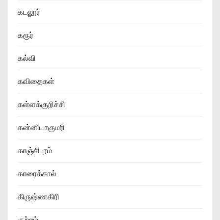
கடலூர்
கரூர்
கல்வி
கவிதைகள்
கள்ளக்குறிச்சி
கன்னியாகுமரி
காஞ்சிபுரம்
காரைக்கால்
கிருஷ்ணகிரி
குற்றம்