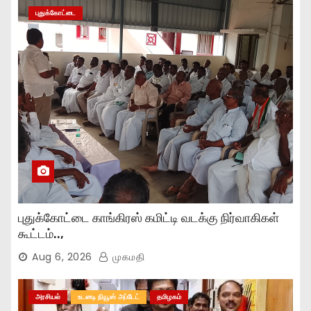
புதுக்கோட்டை
புதுக்கோட்டை காங்கிரஸ் கமிட்டி வடக்கு நிர்வாகிகள்
கூட்டம்..,
Aug 6, 2026
முகமதி
அரசியல்
உடனடி நியூஸ் அப்டேட்
தமிழகம்