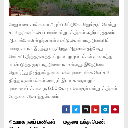
மேலும் கை கால்களை அழம்பிவிட்டுகோவிலுக்குள் சென்று
சாமி தரிசனம் செய்யலாம்என்று பக்தர்கள் எதிர்பார்த்தனர்.
ஆனால்கோவில் நிர்வாகம் கண்டுகொள்ளாத நிலையில்
பாராமுகமாக இருந்து வருகிறது. அதனால் தற்போது
லெட்சுமி தீர்த்தகுளத்தின் நாலாபுறமும் புல்கள் முளைத்து
பயன்படுத்த முடியாத நிலையாக உள்ளது. இதேநிலை
தொடர்ந்து நீடித்தால் நாளடைவில் புராணமிக்க லெட்சுமி
தீர்த்த குளம் புல்கள் வளரும் இடமாக உருமாறும்
புரணமைப்புக்கானரூ 6.50 கோடி வீணாகும் என்றுபக்தர்கள்
வேதனை அடைந்துள்ளனர்.
ஊரக நலப் பணிகள்
மதுரை வந்த பெண்
P