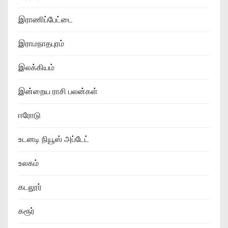
இராணிப்பேட்டை
இராமநாதபுரம்
இலக்கியம்
இன்றைய ராசி பலன்கள்
ஈரோடு
உடனடி நியூஸ் அப்டேட்
உலகம்
கடலூர்
கரூர்