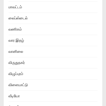
மாவட்டம்
லைப்ஸ்டைல்
வணிகம்
வார இதழ்
வானிலை
விருதுநகர்
விழுப்புரம்
விளையாட்டு
வீடியோ