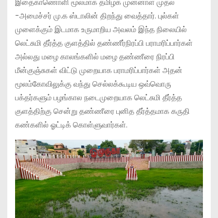
இதைகாணொளி மூலமாக தமிழக முன்னாள் முதல்
-அமைச்சர் மு.க ஸ்டாலின் திறந்து வைத்தார். புல்கள்
முளைக்கும் இடமாக உருமாறிய அவலம் இந்த நிலையில்
லெட்சுமி தீர்த்த குளத்தில் தண்ணீர்நிரப்பி பராமரிப்பார்கள்
அல்லது மழை காலங்களில் மழை தண்ணீரை நிரப்பி
மீன்குஞ்சுகள் விட்டு முறையாக பராமரிப்பார்கள் அதன்
மூலம்கோவிலுக்கு வந்து செல்லக்கூடிய ஒவ்வொரு
பக்தர்களும் பழங்கால நடைமுறையாக லெட்சுமி தீர்த்த
குளத்திற்கு சென்று தண்ணீரை புனித தீர்த்தமாக கருதி
கண்களில் ஓட்டிக் கொள்ளுவார்கள்.