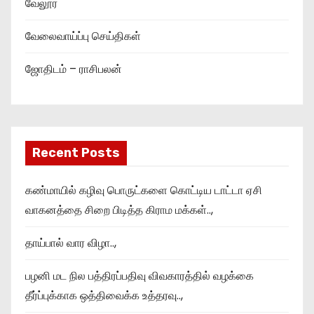
வேலூர்
வேலைவாய்ப்பு செய்திகள்
ஜோதிடம் – ராசிபலன்
Recent Posts
கண்மாயில் கழிவு பொருட்களை கொட்டிய டாட்டா ஏசி
வாகனத்தை சிறை பிடித்த கிராம மக்கள்..,
தாய்பால் வார விழா..,
பழனி மட நில பத்திரப்பதிவு விவகாரத்தில் வழக்கை
தீர்ப்புக்காக ஒத்திவைக்க உத்தரவு..,