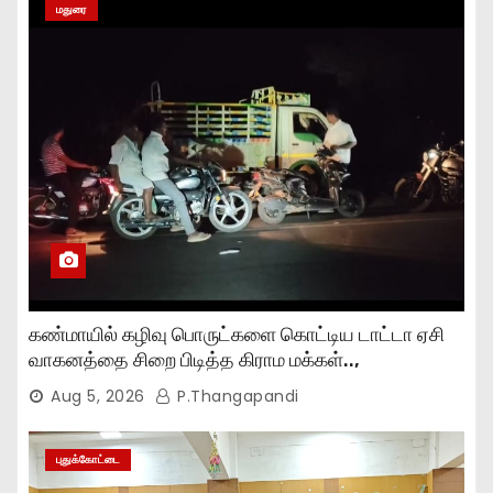
மதுரை
கண்மாயில் கழிவு பொருட்களை கொட்டிய டாட்டா ஏசி
வாகனத்தை சிறை பிடித்த கிராம மக்கள்..,
Aug 5, 2026
P.Thangapandi
புதுக்கோட்டை