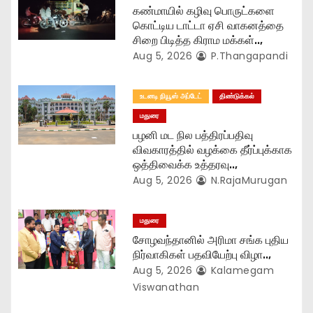
i
கண்மாயில் கழிவு பொருட்களை
o
கொட்டிய டாட்டா ஏசி வாகனத்தை
சிறை பிடித்த கிராம மக்கள்..,
n
Aug 5, 2026
P.Thangapandi
உடனடி நியூஸ் அப்டேட்
திண்டுக்கல்
மதுரை
பழனி மட நில பத்திரப்பதிவு
விவகாரத்தில் வழக்கை தீர்ப்புக்காக
ஒத்திவைக்க உத்தரவு..,
Aug 5, 2026
N.RajaMurugan
மதுரை
சோழவந்தானில் அரிமா சங்க புதிய
நிர்வாகிகள் பதவியேற்பு விழா..,
Aug 5, 2026
Kalamegam
Viswanathan