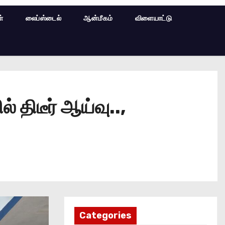
ள்
லைப்ஸ்டைல்
ஆன்மீகம்
விளையாட்டு
திடீர் ஆய்வு..,
Categories