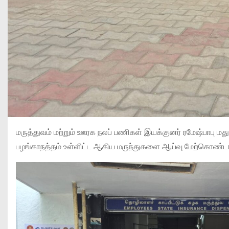
மருத்துவம் மற்றும் ஊரக நலப் பணிகள் இயக்குனர் ரமேஷ்பாபு 
பழங்காநத்தம் உள்ளிட்ட ஆகிய மருந்துகளை ஆய்வு மேற்கொண்டார