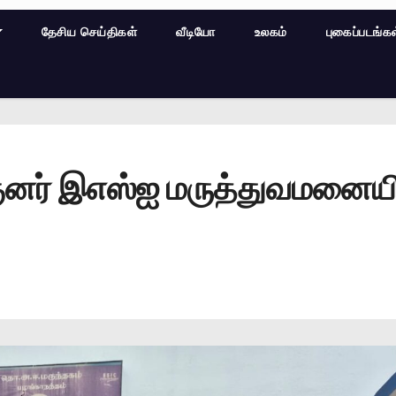
தேசிய செய்திகள்
வீடியோ
உலகம்
புகைப்படங்க
ர் இஎஸ்ஐ மருத்துவமனையில் 