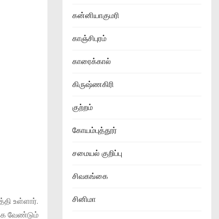
கன்னியாகுமரி
காஞ்சிபுரம்
காரைக்கால்
கிருஷ்ணகிரி
குற்றம்
கோயம்புத்தூர்
சமையல் குறிப்பு
சிவகங்கை
சினிமா
தி உள்ளார்.
க வேண்டும்