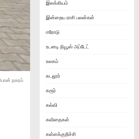
இலக்கியம்
இன்றைய ராசி பலன்கள்
ஈரோடு
உடனடி நியூஸ் அப்டேட்
உலகம்
கடலூர்
 பொன் நகரம்
கரூர்
கல்வி
கவிதைகள்
கள்ளக்குறிச்சி