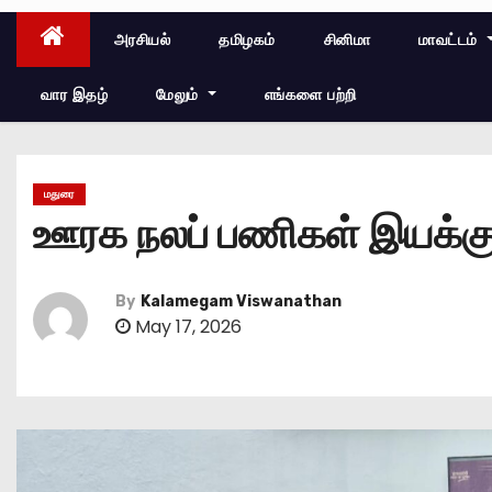
அரசியல்
தமிழகம்
சினிமா
மாவட்டம்
வார இதழ்
மேலும்
எங்களை பற்றி
மதுரை
ஊரக நலப் பணிகள் இயக்குன
By
Kalamegam Viswanathan
May 17, 2026