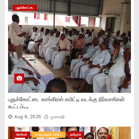
புதுக்கோட்டை
புதுக்கோட்டை காங்கிரஸ் கமிட்டி வடக்கு நிர்வாகிகள்
கூட்டம்..,
Aug 6, 2026
முகமதி
அரசியல்
உடனடி நியூஸ் அப்டேட்
தமிழகம்