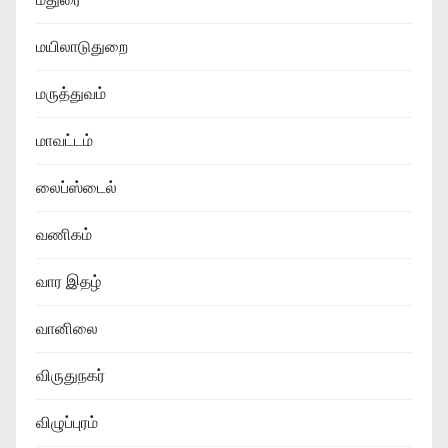
மயிலாடுதுறை
மருத்துவம்
மாவட்டம்
லைப்ஸ்டைல்
வணிகம்
வார இதழ்
வானிலை
விருதுநகர்
விழுப்புரம்