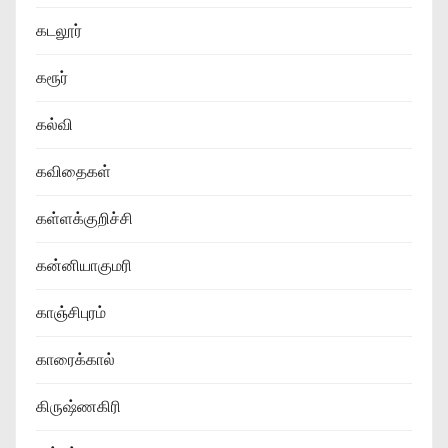
கடலூர்
கரூர்
கல்வி
கவிதைகள்
கள்ளக்குறிச்சி
கன்னியாகுமரி
காஞ்சிபுரம்
காரைக்கால்
கிருஷ்ணகிரி