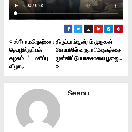
ஸ்ரீ ராமகிருஷ்ணா
திருப்பரங்குன்றம் முருகன்
P
தொழில்நுட்பக்
கோயிலில் வருடாபிஷேகத்தை
o
கழகம் பட்டமளிப்பு
முன்னிட்டு யாகசாலை பூஜை..,
விழா..,
s
t
n
Seenu
a
v
i