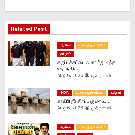
g
a
Related Post
t
அரசியல்
உடனடி நியூஸ் அப்டேட்
i
தமிழகம்
o
கருப்புச்சட்டை அணிந்து வந்த
உதயநிதி..,
n
Aug 6, 2026
முத்துராணி
INDIA
உடனடி நியூஸ் அப்டேட்
தமிழகம்
காவிரி நீர் திறப்பு குறைப்பு…
Aug 6, 2026
முத்துராணி
அரசியல்
உடனடி நியூஸ் அப்டேட்