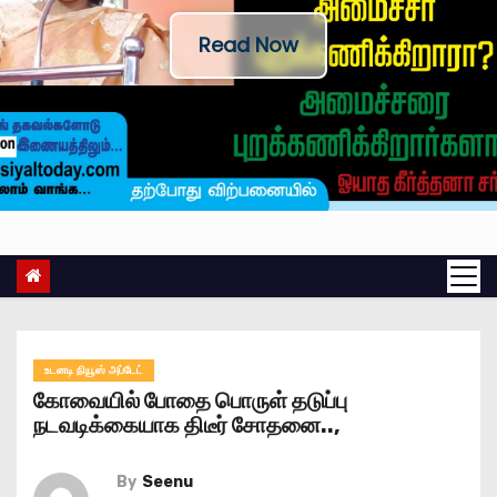
Read Now
உடனடி நியூஸ் அப்டேட்
கோவையில் போதை பொருள் தடுப்பு
நடவடிக்கையாக திடீர் சோதனை..,
By
Seenu