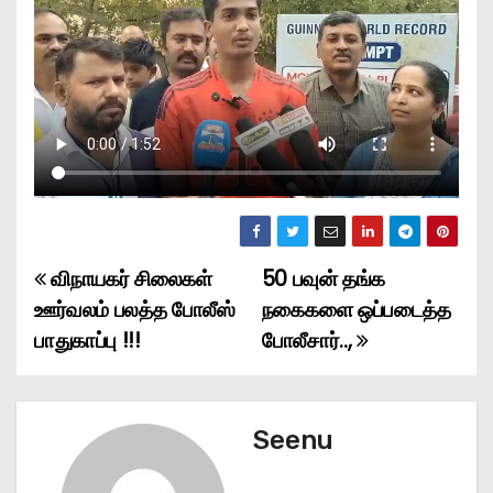
விநாயகர் சிலைகள்
50 பவுன் தங்க
P
ஊர்வலம் பலத்த போலீஸ்
நகைகளை ஒப்படைத்த
o
பாதுகாப்பு !!!
போலீசார்..,
s
t
Seenu
n