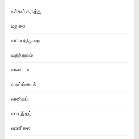
மக்கள் கருத்து
மதுரை
மயிலாடுதுறை
மருத்துவம்
மாவட்டம்
லைப்ஸ்டைல்
வணிகம்
வார இதழ்
வானிலை