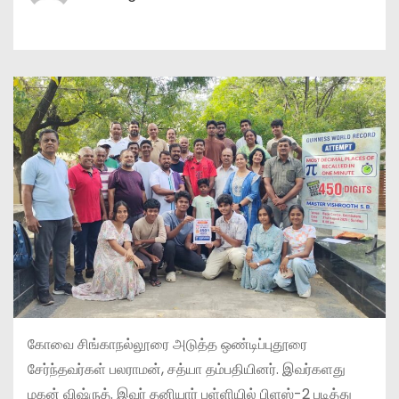
கோவை சிங்காநல்லூரை அடுத்த ஒண்டிப்புதூரை
சேர்ந்தவர்கள் பலராமன், சத்யா தம்பதியினர். இவர்களது
மகன் விஷ்ருத். இவர் தனியார் பள்ளியில் பிளஸ்-2 படித்து