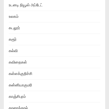
உடனடி நியூஸ் அப்டேட்
உலகம்
கடலூர்
கரூர்
கல்வி
கவிதைகள்
கள்ளக்குறிச்சி
கன்னியாகுமரி
காஞ்சிபுரம்
காரைக்கால்