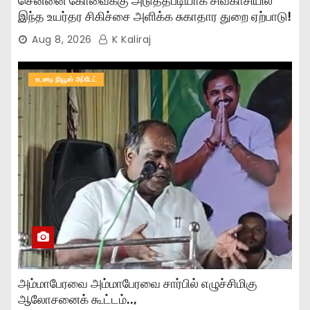
சென்னை கோவைக்கு அடுத்தபடியாக சிவகாசியில்
இந்த உயர்தர சிகிச்சை அளிக்க சுகாதார துறை ஏற்பாடு!
Aug 8, 2026
K Kaliraj
உடனடி நியூஸ் அப்டேட்
அம்மாபேரவை அம்மாபேரவை சார்பில் எழுச்சிமிகு
ஆலோசனைக் கூட்டம்..,