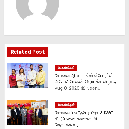
a
v
i
g
Related Post
a
t
கோயம்புத்தூர்
கோவை ஆல் டான்ஸ் ஸ்போர்ட்ஸ்
i
அசோசியேஷன் தொடக்க விழா..,
Aug 8, 2026
Seenu
o
n
கோயம்புத்தூர்
கோவையில் “ஃபேர்ப்ரோ 2026”
வீட்டுமனை கண்காட்சி
தொடக்கம்..,