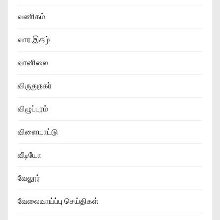
வணிகம்
வார இதழ்
வானிலை
விருதுநகர்
விழுப்புரம்
விளையாட்டு
வீடியோ
வேலூர்
வேலைவாய்ப்பு செய்திகள்