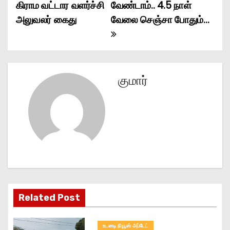
கிராம வட்டார வளர்ச்சி
வேண்டாம்.. 4.5 நாள்
o
அலுவலர் கைது
வேலை செஞ்சா போதும்…
s
t
n
குமார்
a
v
i
g
a
Related Post
t
உடனடி நியூஸ் அப்டேட்