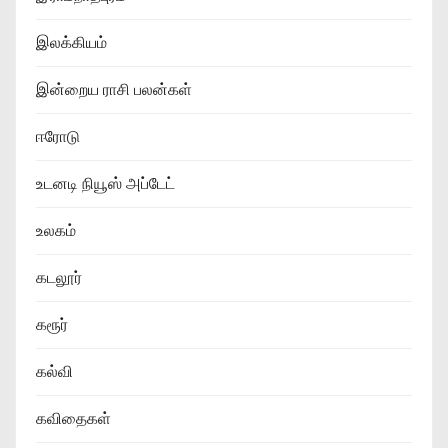
இலக்கியம்
இன்றைய ராசி பலன்கள்
ஈரோடு
உடனடி நியூஸ் அப்டேட்
உலகம்
கடலூர்
கரூர்
கல்வி
கவிதைகள்