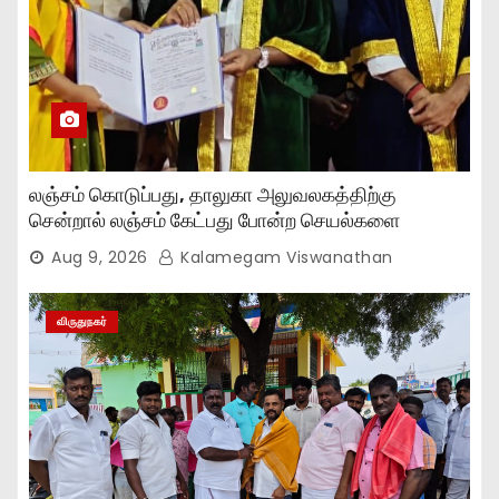
லஞ்சம் கொடுப்பது, தாலுகா அலுவலகத்திற்கு
சென்றால் லஞ்சம் கேட்பது போன்ற செயல்களை
நிறுத்தியுள்ளோம்..,
Aug 9, 2026
Kalamegam Viswanathan
விருதுநகர்