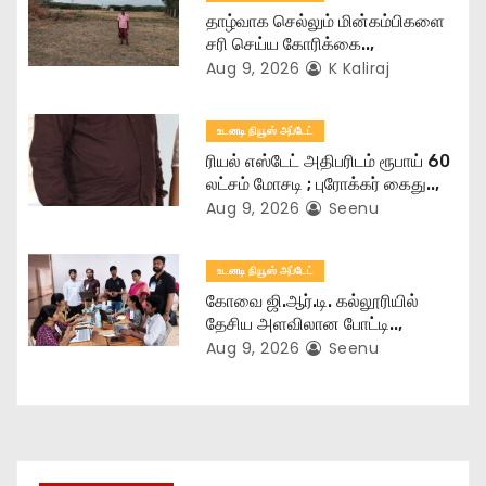
i
தாழ்வாக செல்லும் மின்கம்பிகளை
o
சரி செய்ய கோரிக்கை..,
Aug 9, 2026
K Kaliraj
n
உடனடி நியூஸ் அப்டேட்
ரியல் எஸ்டேட் அதிபரிடம் ரூபாய் 60
லட்சம் மோசடி ; புரோக்கர் கைது..,
Aug 9, 2026
Seenu
உடனடி நியூஸ் அப்டேட்
கோவை ஜி.ஆர்.டி. கல்லூரியில்
தேசிய அளவிலான போட்டி..,
Aug 9, 2026
Seenu