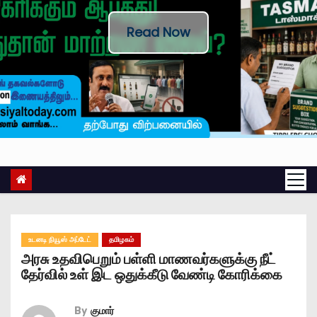
Read Now
உடனடி நியூஸ் அப்டேட்
தமிழகம்
அரசு உதவிபெறும் பள்ளி மாணவர்களுக்கு நீட்
தேர்வில் உள் இட ஒதுக்கீடு வேண்டி கோரிக்கை
By
குமார்