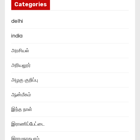
Categories
delhi
india
அரசியல்
அரியலூர்
அழகு குறிப்பு
ஆன்மீகம்
இந்த நாள்
இராணிப்பேட்டை
இராமநாதபுரம்